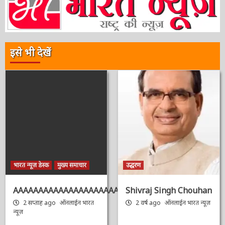
इसे भी देखें
भारत न्यूज़ डेस्क
मुख्य समाचार
उद्धरण
AAAAAAAAAAAAAAAAAAAAAAAAAAAAAAAAA
Shivraj Singh
Chouhan
2 सप्ताह ago
ऑनलाईन भारत