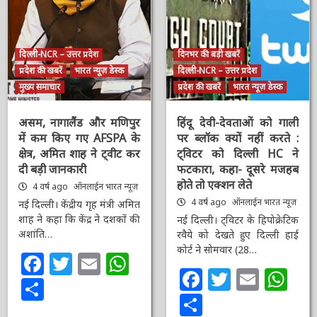
दिल्ली-NCR – उत्तर प्रदेश
दिनभर की बड़ी खबरें
प्रदेश की खबरें
भारत न्यूज़ डेस्क
दिल्ली-NCR – उत्तर प्रदेश
मुख्य समाचार
प्रदेश की खबरें
भारत न्यूज़ डेस्क
असम, नागालैंड और मणिपुर
हिंदू देवी-देवताओं को गाली
में कम किए गए AFSPA के
पर ब्लॉक क्यों नहीं करते :
क्षेत्र, अमित शाह ने ट्वीट कर
ट्विटर को दिल्ली HC ने
दी बड़ी जानकारी
फटकारा, कहा- दूसरे मजहब
होते तो एक्शन लेते
4 वर्ष ago
ऑनलाईन भारत
न्यूज़
4 वर्ष ago
ऑनलाईन भारत
न्यूज़
नई दिल्ली। केंद्रीय गृह मंत्री
अमित शाह ने कहा कि केंद्र ने
नई दिल्ली। ट्विटर के
दशकों की अशांति…
हिपोक्रेटिक रवैये को देखते हुए
दिल्ली हाई कोर्ट ने सोमवार
Facebook
Twitter
Email
WhatsApp
(28…
Share
Facebook
Twitter
Email
Wh