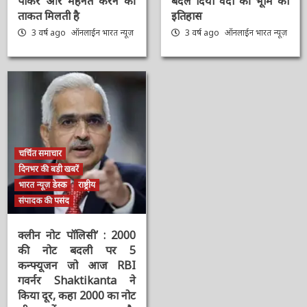
बोले- आप सभी का स्नेह
पर मुस्लिम तुष्टिकरण के
पाकर और मेहनत करने की
लिए बदल दिया वेदों की भूमि
ताकत मिलती है
का इतिहास
3 वर्ष ago
ऑनलाईन भारत
3 वर्ष ago
ऑनलाईन भारत
न्यूज़
न्यूज़
चर्चित समाचार
दिनभर की बड़ी खबरें
भारत न्यूज़ डेस्क
राष्ट्रीय
संपादक की पसंद
क्लीन नोट पॉलिसी’ : 2000
की नोट बदली पर 5
कन्फ्यूजन जो आज RBI
गवर्नर Shaktikanta ने