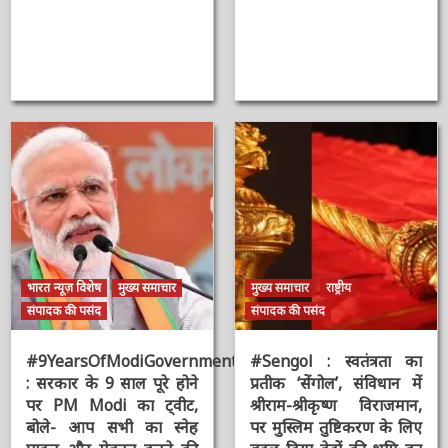
न्यूज़
2 वर्ष ago
ऑनलाईन भारत
न्यूज़
भारत न्यूज़ विशेष
मुख्य समाचार
मुख्य समाचार
राष्ट्रीय
संपादक की पसंद
संपादक की पसंद
#9YearsOfModiGovernment
#Sengol : स्वतंत्रता का
: सरकार के 9 साल पूरे होने
प्रतीक ‘सेंगोल’, संविधान में
पर PM Modi का ट्वीट,
श्रीराम-श्रीकृष्ण विराजमान,