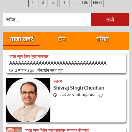
Posts
1
2
3
4
…
186
Next
pagination
निम्न
को
खोजें:
ताजा खबरें
टॉप
चर्चित
भारत न्यूज़ डेस्क
मुख्य समाचार
AAAAAAAAAAAAAAAAAAAAAAAAAAAAAAAAA
2 सप्ताह ago
ऑनलाईन भारत न्यूज़
उद्धरण
Shivraj Singh Chouhan
2 वर्ष ago
ऑनलाईन भारत न्यूज़
भारत न्यूज़ विशेष
मुख्य समाचार
संपादक की पसंद