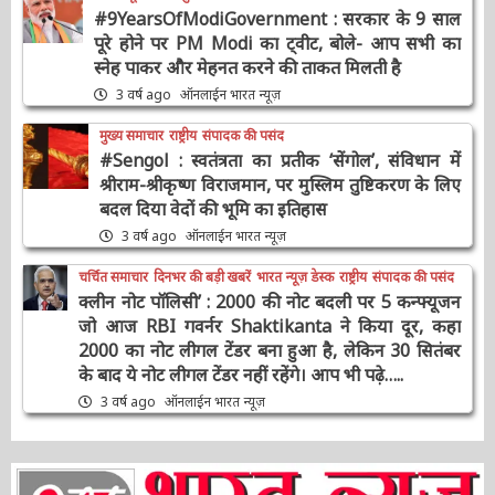
#9YearsOfModiGovernment : सरकार के 9
साल पूरे होने पर PM Modi का ट्वीट, बोले- आप सभी
का स्नेह पाकर और मेहनत करने की ताकत मिलती है
3 वर्ष ago
ऑनलाईन भारत न्यूज़
मुख्य समाचार
राष्ट्रीय
संपादक की पसंद
#Sengol : स्वतंत्रता का प्रतीक ‘सेंगोल’, संविधान में
श्रीराम-श्रीकृष्ण विराजमान, पर मुस्लिम तुष्टिकरण के
लिए बदल दिया वेदों की भूमि का इतिहास
3 वर्ष ago
ऑनलाईन भारत न्यूज़
चर्चित समाचार
दिनभर की बड़ी खबरें
भारत न्यूज़ डेस्क
राष्ट्रीय
संपादक की पसंद
क्लीन नोट पॉलिसी’ : 2000 की नोट बदली पर 5
कन्फ्यूजन जो आज RBI गवर्नर Shaktikanta ने किया
दूर, कहा 2000 का नोट लीगल टेंडर बना हुआ है, लेकिन
30 सितंबर के बाद ये नोट लीगल टेंडर नहीं रहेंगे। आप भी
पढ़े…..
3 वर्ष ago
ऑनलाईन भारत न्यूज़