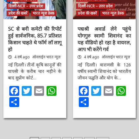
दिल्ली-NCR – उत्तर प्रदेश
दिल्ली-NCR – उत्तर प्रदेश
प्रदेश की खबरें
भारत न्यूज़ डेस्क
प्रदेश की खबरें
भारत न्यूज़ डेस्क
SC से बनी कमेटी की रिपोर्ट
पद्मश्री अवार्ड लेने पहुंचे
हुई सार्वजनिक, 85.7
योगगुरु स्वामी शिवानंद का
प्रतिशत किसान चाहते थे
यह वीडियो हो रहा है
फॉर्म लॉ लागू हो
वायरल, आप भी करेंगे गर्व
4 वर्ष ago
ऑनलाईन भारत
4 वर्ष ago
ऑनलाईन भारत
न्यूज़
न्यूज़
नई दिल्ली। तीनों कृषि कानूनों
नई दिल्ली। वाराणसी के 126
की वापसी के करीब चार महीने
वर्षीय स्वामी शिवानंद को
के बाद सुप्रीम कोर्ट…
भारतीय जीवन पद्धति और योग
के…
Facebook
Twitter
Email
WhatsApp
Facebook
Twitter
Email
Wh
Share
Share