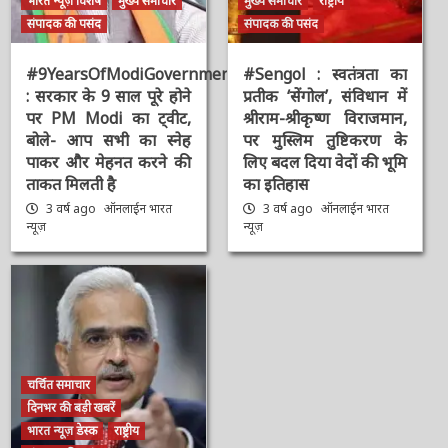
भारत न्यूज़ विशेष
मुख्य समाचार
मुख्य समाचार
राष्ट्रीय
संपादक की पसंद
संपादक की पसंद
#9YearsOfModiGovernment
#Sengol : स्वतंत्रता का
: सरकार के 9 साल पूरे होने
प्रतीक ‘सेंगोल’, संविधान में
पर PM Modi का ट्वीट,
श्रीराम-श्रीकृष्ण विराजमान,
बोले- आप सभी का स्नेह
पर मुस्लिम तुष्टिकरण के
पाकर और मेहनत करने की
लिए बदल दिया वेदों की भूमि
ताकत मिलती है
का इतिहास
3 वर्ष ago
ऑनलाईन भारत
3 वर्ष ago
ऑनलाईन भारत
न्यूज़
न्यूज़
चर्चित समाचार
दिनभर की बड़ी खबरें
भारत न्यूज़ डेस्क
राष्ट्रीय