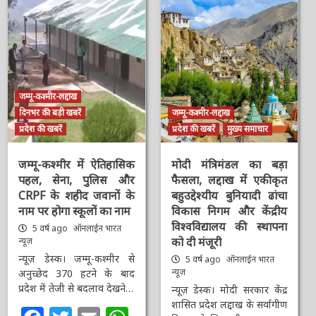
जम्मू-कश्मीर-लद्दाख
दिनभर की बड़ी खबरें
जम्मू-कश्मीर-लद्दाख
प्रदेश की खबरें
प्रदेश की खबरें
मुख्य समाचार
जम्मू-कश्मीर में ऐतिहासिक
मोदी मंत्रिमंडल का बड़ा
पहल, सेना, पुलिस और
फैसला, लद्दाख में एकीकृत
CRPF के शहीद जवानों के
बहुउद्देश्यीय बुनियादी ढांचा
नाम पर होगा स्कूलों का नाम
विकास निगम और केंद्रीय
विश्वविद्यालय की स्थापना
5 वर्ष ago
ऑनलाईन भारत
को दी मंजूरी
न्यूज़
न्यूज़ डेस्क। जम्मू-कश्मीर से
5 वर्ष ago
ऑनलाईन भारत
न्यूज़
अनुच्छेद 370 हटने के बाद
प्रदेश में तेजी से बदलाव देखने…
न्यूज़ डेस्क। मोदी सरकार केंद्र
शासित प्रदेश लद्दाख के सर्वागीण