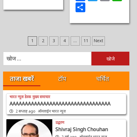
Share
Posts
1
2
3
4
…
11
Next
pagination
निम्न
को
खोजें:
ताजा खबरें
टॉप
चर्चित
भारत न्यूज़ डेस्क
मुख्य समाचार
AAAAAAAAAAAAAAAAAAAAAAAAAAAAAAAAA
2 सप्ताह ago
ऑनलाईन भारत न्यूज़
उद्धरण
Shivraj Singh Chouhan
2 वर्ष ago
ऑनलाईन भारत न्यूज़