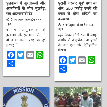
पुलवामा में सुरक्षाबलों और
पुरानी ‘दरबार मूव’ प्रथा का
आतंकियों के बीच मुठभेड़,
अंत, 200 करोड़ रुपये की
छह आतंकवादी ढेर
बचत से होगा वंचितों का
कल्याण
5 वर्ष ago
ऑनलाईन भारत
न्यूज़
5 वर्ष ago
ऑनलाईन भारत
न्यूज़
श्रीनगर। जम्मू-कश्मीर के
कुलगाम और पुलवामा जिले में
न्यूज़ डेस्क। मोदी राज में जम्मू-
दो अलग-अलग जगह पर हुई
कश्मीर से अनुच्छेद-370 हटाने
मुठभेड़ में…
के बाद एक और ऐतिहासिक
फैसला…
Facebook
Twitter
Email
WhatsApp
Facebook
Twitter
Email
Wh
Share
Share