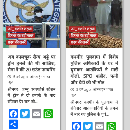
जम्मू-कश्मीर-लद्दाख
जम्मू-कश्मीर-लद्दाख
दिनभर की बड़ी खबरें
दिनभर की बड़ी खबरें
प्रदेश की खबरें
प्रदेश की खबरें
अब कालचूक सैन्य अड्डे पर
कश्मीर: पुलवामा में विशेष
ड्रोन हमले की थी साजिश,
पुलिस अधिकारी के घर में
सेना ने की 20 राउंड फायरिंग
घुसकर आतंकियों ने मारी
गोली, SPO शहीद, पत्नी
5 वर्ष ago
ऑनलाईन भारत
और बेटी की भी मौत
न्यूज़
श्रीनगर। जम्मू एयरफोर्स स्टेशन
5 वर्ष ago
ऑनलाईन भारत
न्यूज़
में ड्रोन से दो धमाके के बाद
रविवार देर रात को…
श्रीनगर। कश्मीर के पुलवामा में
रविवार आतंकवादियों के हमले
Facebook
Twitter
Email
WhatsApp
में मारे गए पुलिस के पूर्व…
Share
Facebook
Twitter
Email
Wh