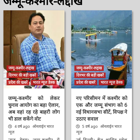
जम्मू-कश्मीर-लद्दाख
जम्मू-कश्मीर-लद्दाख
जम्मू-कश्मीर-लद्दाख
दिनभर की बड़ी खबरें
दिनभर की बड़ी खबरें
प्रदेश की खबरें
भारत न्यूज़ डेस्क
प्रदेश की खबरें
भारत न्यूज़ डेस्क
जम्मू-कश्मीर को लेकर
नए परिसीमन में कश्मीर को
चुनाव आयोग का बड़ा ऐलान,
एक और जम्मू संभाग को 6
अब वहां रह रहे बाहरी लोग
नई विधानसभा सीटें, विपक्ष ने
भी डाल सकेंगे वोट
उठाए सवाल
4 वर्ष ago
ऑनलाईन भारत
5 वर्ष ago
ऑनलाईन भारत
न्यूज़
न्यूज़
न्यूज़ डेक्स। जम्मू-कश्मीर में
नई दिल्ली। केंद्र शासित प्रदेश