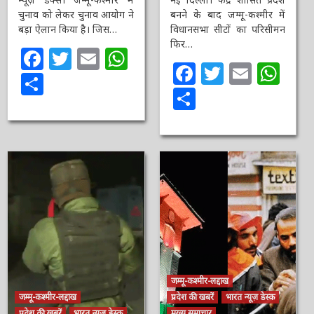
चुनाव को लेकर चुनाव आयोग ने
बनने के बाद जम्मू-कश्मीर में
बड़ा ऐलान किया है। जिस…
विधानसभा सीटों का परिसीमन
फिर…
Facebook
Twitter
Email
WhatsApp
Facebook
Twitter
Email
Wh
Share
Share
जम्मू-कश्मीर-लद्दाख
जम्मू-कश्मीर-लद्दाख
प्रदेश की खबरें
भारत न्यूज़ डेस्क
प्रदेश की खबरें
भारत न्यूज़ डेस्क
मुख्य समाचार