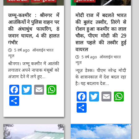
जम्मू-कश्मीर : श्रीनगर में
मोदी राज में बदलते भारत
आतंकियों ने पुलिस वाहन पर
की बुलंद तस्वीर, तिरंगे से
की अंधाधुंध फायर‍िंंग, 8
रोशन हुआ कश्मीर का लाल
जवान घायल, 4 की हालत
चौक, पीएम मोदी की 29
गंभीर
साल पहले की तस्वीर हुई
वायरल
5 वर्ष ago
ऑनलाईन भारत
न्यूज़
5 वर्ष ago
ऑनलाईन भारत
न्यूज़
श्रीनगर। जम्मू कश्मीर में आतंकी
लगातार अपने नापाक मंसूबों को
न्यूज़ डेस्क। पीएम नरेन्द्र मोदी
अंजाम देने में लगे हुए…
के शासनकाल में देश बदल रहा
है। यह बदलाव देश…
Facebook
Twitter
Email
WhatsApp
Facebook
Twitter
Email
Wh
Share
Share