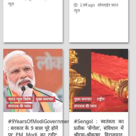
न्यूज़
2 वर्ष ago
ऑनलाईन भारत
न्यूज़
भारत न्यूज़ विशेष
मुख्य समाचार
मुख्य समाचार
राष्ट्रीय
संपादक की पसंद
संपादक की पसंद
#9YearsOfModiGovernment
#Sengol : स्वतंत्रता का
: सरकार के 9 साल पूरे होने
प्रतीक ‘सेंगोल’, संविधान में
पर PM Modi का ट्वीट,
श्रीराम-श्रीकृष्ण विराजमान,