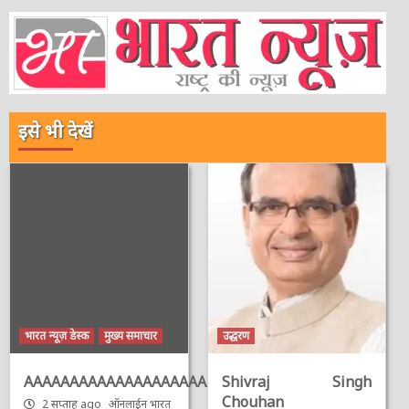
इसे भी देखें
भारत न्यूज़ डेस्क
मुख्य समाचार
उद्धरण
AAAAAAAAAAAAAAAAAAAAAAAAAAAAAAAAA
Shivraj Singh
Chouhan
2 सप्ताह ago
ऑनलाईन भारत