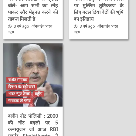
बोले- आप सभी का स्नेह
पर मुस्लिम तुष्टिकरण के
पाकर और मेहनत करने की
लिए बदल दिया वेदों की भूमि
ताकत मिलती है
का इतिहास
3 वर्ष ago
ऑनलाईन भारत
3 वर्ष ago
ऑनलाईन भारत
न्यूज़
न्यूज़
चर्चित समाचार
दिनभर की बड़ी खबरें
भारत न्यूज़ डेस्क
राष्ट्रीय
संपादक की पसंद
क्लीन नोट पॉलिसी’ : 2000
की नोट बदली पर 5
कन्फ्यूजन जो आज RBI
गवर्नर Shaktikanta ने