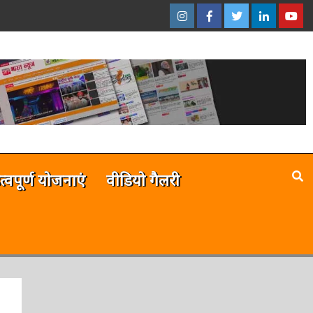
इंस्टाग्राम
फेसबुक
ट्विटर
ऑनलाईन
यू-
–
–
–
भारत
ट्यूब
ऑनलाईन
ऑनलाईन
ऑनलाईन
न्यूज़
–
भारत
भारत
भारत
ऑनला
न्यूज़
न्यूज़
न्यूज़
भारत
न्यूज़
है
त्वपूर्ण योजनाएं
वीडियो गैलरी