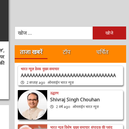
निम्न
को
खोजें:
ताजा खबरें
टॉप
चर्चित
,
र
ी
भारत न्यूज़ डेस्क
मुख्य समाचार
AAAAAAAAAAAAAAAAAAAAAAAAAAAAAAAAA
2 सप्ताह ago
ऑनलाईन भारत न्यूज़
उद्धरण
Shivraj Singh Chouhan
2 वर्ष ago
ऑनलाईन भारत न्यूज़
भारत न्यूज़ विशेष
मुख्य समाचार
संपादक की पसंद