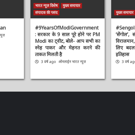
भारत न्यूज़ विशेष
मुख्य समाचार
संपादक की पसंद
मुख्य समाचार
an
#9YearsOfModiGovernment
#Sengol : 
: सरकार के 9 साल पूरे होने पर PM
‘सेंगोल’, संव
ूज़
Modi का ट्वीट, बोले- आप सभी का
विराजमान, प
स्नेह पाकर और मेहनत करने की
लिए बदल द
ताकत मिलती है
इतिहास
3 वर्ष ago
ऑनलाईन भारत न्यूज़
3 वर्ष ag