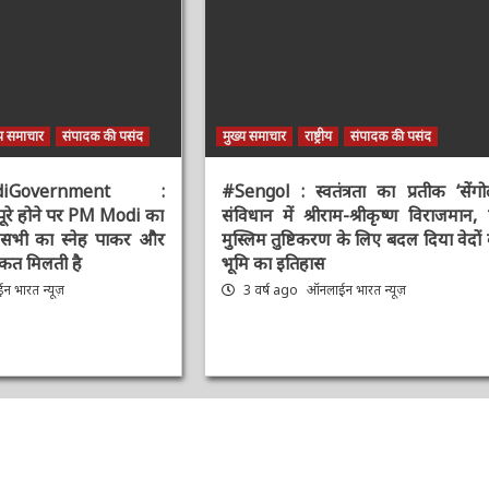
य समाचार
संपादक की पसंद
मुख्य समाचार
राष्ट्रीय
संपादक की पसंद
diGovernment :
#Sengol : स्वतंत्रता का प्रतीक ‘सेंगोल’
पूरे होने पर PM Modi
संविधान में श्रीराम-श्रीकृष्ण विराजमान, प
 आप सभी का स्नेह पाकर
मुस्लिम तुष्टिकरण के लिए बदल दिया वेदों क
ी ताकत मिलती है
भूमि का इतिहास
 भारत न्यूज़
3 वर्ष ago
ऑनलाईन भारत न्यूज़