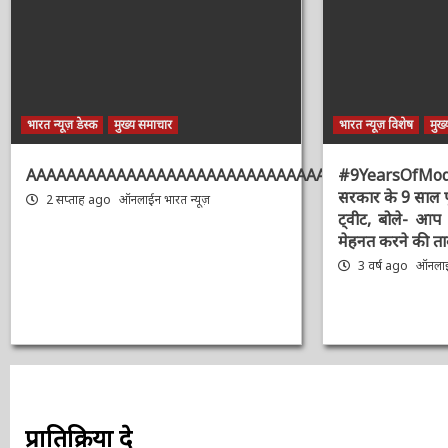
भारत न्यूज़ डेस्क
मुख्य समाचार
भारत न्यूज़ विशेष
मुख्
AAAAAAAAAAAAAAAAAAAAAAAAAAAAAAAAA
#9YearsOfMo
सरकार के 9 साल 
2 सप्ताह ago
ऑनलाईन भारत न्यूज़
का ट्वीट, बोले-
और मेहनत करने क
3 वर्ष ago
ऑनलाईन
प्रातिक्रिया दे