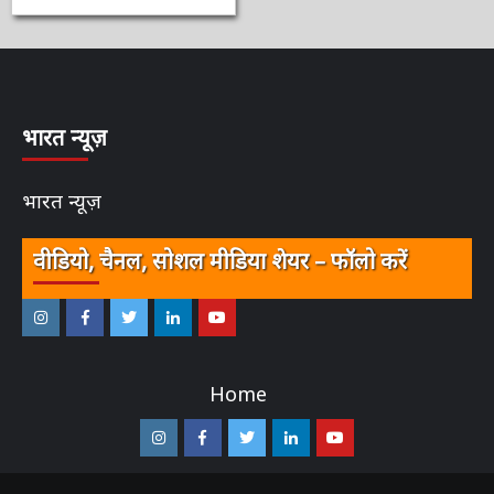
आप भी पढ़े…..
3 वर्ष ago
ऑनलाईन भारत
न्यूज़
भारत न्यूज़
भारत न्यूज़
वीडियो, चैनल, सोशल मीडिया शेयर – फॉलो करें
इंस्टाग्राम
फेसबुक
ट्विटर
ऑनलाईन
यू-
–
–
–
भारत
ट्यूब
Home
ऑनलाईन
ऑनलाईन
ऑनलाईन
न्यूज़
–