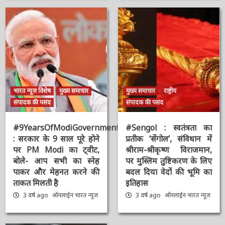
भारत न्यूज़ विशेष
मुख्य समाचार
मुख्य समाचार
राष्ट्रीय
संपादक की पसंद
संपादक की पसंद
#9YearsOfModiGovernment
#Sengol : स्वतंत्रता का
: सरकार के 9 साल पूरे होने
प्रतीक ‘सेंगोल’, संविधान में
पर PM Modi का ट्वीट,
श्रीराम-श्रीकृष्ण विराजमान,
बोले- आप सभी का स्नेह
पर मुस्लिम तुष्टिकरण के
पाकर और मेहनत करने की
लिए बदल दिया वेदों की भूमि
ताकत मिलती है
का इतिहास
3 वर्ष ago
ऑनलाईन भारत
3 वर्ष ago
ऑनलाईन भारत