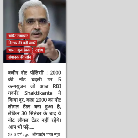
न्यूज़
न्यूज़
चर्चित समाचार
दिनभर की बड़ी खबरें
भारत न्यूज़ डेस्क
राष्ट्रीय
संपादक की पसंद
क्लीन नोट पॉलिसी’ : 2000
की नोट बदली पर 5
कन्फ्यूजन जो आज RBI
गवर्नर Shaktikanta ने
किया दूर, कहा 2000 का
नोट लीगल टेंडर बना हुआ है,
लेकिन 30 सितंबर के बाद ये
नोट लीगल टेंडर नहीं रहेंगे।