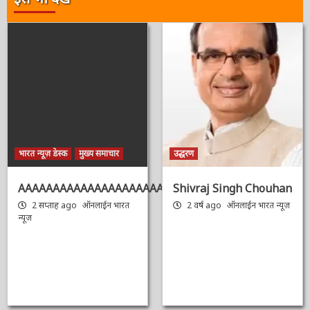
इसे भी देखें
भारत न्यूज़ डेस्क
मुख्य समाचार
उद्धरण
AAAAAAAAAAAAAAAAAAAAAAAAAAAAAAAAA
Shivraj Singh
Chouhan
2 सप्ताह ago
ऑनलाईन भारत
न्यूज़
2 वर्ष ago
ऑनलाईन भारत
न्यूज़