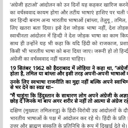
कुछ भी हो अंग्रेजी हटनी ही चाहिये, उसकी जगह कौन सी भाषाए
खत्म हो और उसकी जगह देश की दूसरी भाषाएं आएं। हिन्दी और
तो हटना ही चाहिये और वह भी जल्दी। अंग्रेज गये तो अंग्रेजी च
‘अंग्रेजी हटाओ’ आंदोलन को उन दिनों यह कहकर खारिज करने 
का वर्चस्ववाद कायम होगा और तटीय भाषाएं हाशिए पर चली जायेंगी
कर हिन्दी बनाम अन्य भारतीय भाषाओं (बांग्ला, तेलुगू , तमिल
के लिए खतरा बता दिया। इसे देश जोड़क भाषा नहीं, देश तोड
स्वाधीनता आंदोलन में हिन्दी ने देश जोड़क भाषा का काम किया
साथ ही उन्होंने यह भी कहा कि यदि हिंदी को राजकाज, प्रश
किसी भी भारतीय भाषा को बना दिया जाए। जरूरी हो तो हि
जगह अंग्रेजी का वर्चस्ववाद नहीं चलना चाहिए।
19 सितंबर 1962 को हैदराबाद में लोहिया ने कहा था, ”अंग्
होता है, तमिल या बांग्ला और इसी तरह अपनी-अपनी भाषाओं की 
उनके लिए स्वभाषा राजनीति का मुद्दा नहीं बल्कि अपने स्वाभिम
से भर देने का स्वप्न था–
”मैं चाहूंगा कि हिंदुस्तान के साधारण लोग अपने अंग्रेजी के अज्
छोड़ दें जिनके मां बाप अगर शरीर से नहीं तो आत्मा से अंग्रेज रहे 