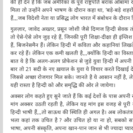
बॉलीवुड की ही देन है कि जब अमेरिका के पूर्व राष्ट्रपति बरा
का मौका मिला तो उन्होंने अपने भाषण के दौरान कहा था, ‘बड़े-बड
मौके आये हैं,,,जब विदेशी नेता या प्रसिद्ध लोग भारत में संबोधन 
सिखाता है।
गुलज़ार, जावेद अख्तर, प्रसून जोशी जैसे दिग्गज हिन्दी सेवक त
तो ऐसे-ऐसे लोग जुड़ रहे हैं, जिनकी पूरी शिक्षा-दीक्षा ही इंग्
डॉक्टर हैं, बिजनेसमैन हैं। लेकिन हिन्दी में कविता और कहानि
पूरा न्याय कर रहे हैं। लेकिन एक कमी खलती है,,,क्योंकि हिन्दी क
लेकिन अच्छी बात ये है कि अलग-अलग प्रोफेशन से जुड़े युवा हिन
यही नहीं, कई बार तो 21 सदी के नए ख़याल के युवा ये विचार क
व्यवस्था बनाई जाए, जिससे अच्छा रोजगार मिल सके। जानते है 
भी ज़रूर होगा। और यही रास्ता है हिन्दी को और समृद्धि की ओर
अक्सर लोग कहते हुए सुने जाते हैं कि कई देशों के पास अपनी राष्
की मांग अक्सर उठती रहती है, लेकिन यह मांग इस वजह से पूरी
ज़्यादा हिन्दी भाषी हैं,,,तो साऊथ की स्थिति ही अगल है। 
दबाव डालना भला कहां तक उचित है ? और उचित हो या ना ह