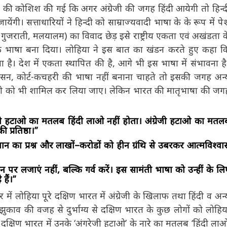
ं आती हैं, यह प्रश्न नहीं है। इस वक्त खाली यह सवाल है, अंग्रजी
 किसी भाषा के साथ आपके मन में जो आए सो करें, लेकिन अंग्रेजी
ली जानी चाहिये।”
की कोशिश की गई कि अगर अंग्रेजी की जगह हिंदी आयेगी तो हिन्दी
। सत्ताधारियों ने हिन्दी को साम्राज्यवादी भाषा के के रूप में पेश
, गुजराती, मलयालम) का विवाद छेड़ इसे राष्ट्रीय एकता एवं अखंडता
़क भाषा बना दिया। लोहिया ने इस बात का खंडन करते हुए कहा कि
 है। देश में एकता स्थापित की है, आगे भी इस भाषा में संभावना है।
ासन, कोर्ट-कचहरी की भाषा नहीं बनाना चाहते तो इसकी जगह अन्य
न्दी को भी शामिल कर लिया जाए। लेकिन भारत की मातृभाषा की
रेजी हटाओ का मतलब हिंदी लाओ नहीं होता। अंग्रेजी हटाओ का मतलब
प्रतिष्ठा।”
ान का प्रश्न और लाखों–करोडों को हीन ग्रंथि से उबरकर आत्मविश्वास
ञान पर लजाएं नहीं, बल्कि गर्व करें। इस सामंती भाषा को उन्हीं के लिए
हैं।”