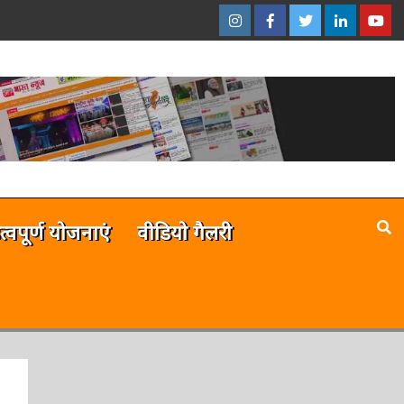
इंस्टाग्राम
फेसबुक
ट्विटर
ऑनलाईन
यू-
–
–
–
भारत
ट्यूब
ऑनलाईन
ऑनलाईन
ऑनलाईन
न्यूज़
–
भारत
भारत
भारत
ऑनला
न्यूज़
न्यूज़
न्यूज़
भारत
न्यूज़
है
त्वपूर्ण योजनाएं
वीडियो गैलरी