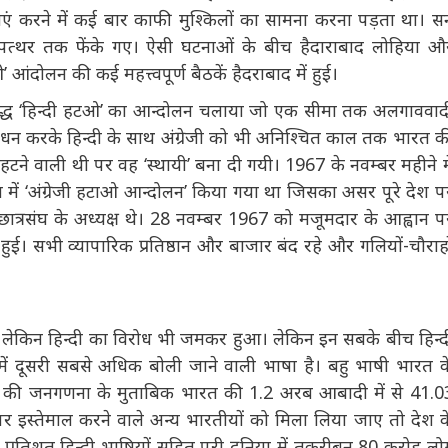
 में लोहिया पूरे दक्षिण भारत में अंग्रेजी के खिलाफ तथा हिंदी व अन्य
 झुकाव की वजह से दुर्भाग्य से दक्षिण भारत के कुछ लोगों को लोहिया
ते थे। दक्षिण भारत में उनके ‘अंगरेजी हटाओ’ के नारे का मतलब ‘हिंदी
सभाएं करने में कई बार काफी मुश्किलों का सामना करना पड़ता था।
र पत्थर तक फेंके गए। ऐसी घटनाओं के बीच हैदाराबाद लोहिया और
’ आंदोलन की कई महत्त्वपूर्ण बैठकें हैदराबाद में हुई।
 विरुद्ध ‘हिन्दी हटओ’ का आन्दोलन चलाया जो एक सीमा तक अलगाववादी
ंशोधन करके हिन्दी के साथ अंग्रेजी को भी अनिश्चित काल तक भारत
री तरह हटने वाली थी पर वह ‘स्थायी’ बना दी गयी। 1967 के नवम्बर
मदार के नेतृत्व में ‘अंग्रेजी हटाओ आन्दोलन’ किया गया था जिसका असर
दार बीएचयू छात्रसंघ के अध्यक्ष थे। 28 नवम्बर 1967 को मजूमदार के
ूर्ण हड़ताल हुई। सभी व्यापारिक प्रतिष्ठान और बाजार बंद रहे और
आ है। लेकिन हिन्दी का विरोध भी जमकर हुआ। लेकिन इन सबके बीच
निया में दूसरी सबसे अधिक बोली जाने वाली भाषा है। बहु भाषी भारत