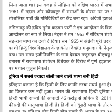
दक्षिण (मुख्यत: तमिलनाडु) के हिंदी-विरोधी उग्र आंदोलनों के दौर
भारतीय भाषाओं के पक्ष में आंदोलन कर रहे थे। हिंदी के प्रति
उत्तर और ब्राह्मण संस्कृति के प्रतिनिधि के रूप में दिखाई दे
लाओ’ लिया जाता था। इस वजह से लोहिया को दक्षिण भारत में 
सन 1961 में मद्रास और कोयंबटूर में सभाओं के दौरान उन प
सोशलिस्ट पार्टी की गतिविधियों का केंद्र बना रहा। ‘अंग्रेजी हटाओ
तमिलनाडु की द्रविड़ मुनेत्र कड़गम पार्टी ने इस आन्दोलन के
आन्दोलन का रूप ले लिया। नेहरू ने सन 1963 में संविधान स
की सह-राजभाषा का दर्जा दे दिया। सन 1965 में अंग्रेजी पू
महीने में काशी हिन्दू विश्वविद्यालय के छात्रनेता देवव्रत मजू
पूरे देश पर पड़ा। उस समय इंजीनियरिंग के छात्र देवव्रत मजूम
आह्वान पर बनारस में राजभाषा संशोधन विधेयक के विरोध में प
गलियों-चौराहों पर मशाल जुलूस निकले।
दुनिया में सबसे ज्यादा बोली जाने वाली भाषा बनी हिंदी
इतिहास बताता है कि हिन्दी के लिए काफी लम्बा संघर्ष हु
हिन्दी का विस्तार कम नहीं हुआ। भारत की राजभाषा हिन्दी दु