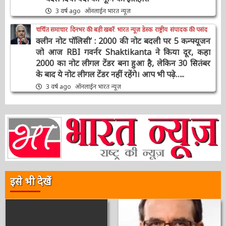
लिए बदल दिया वेदों की भूमि का इतिहास
3 वर्ष ago
ऑनलाईन भारत न्यूज़
चर्चित समाचार
दिनभर की बड़ी खबरें
भारत न्यूज़ डेस्क
राष्ट्रीय
संपादक की पसंद
क्लीन नोट पॉलिसी’ : 2000 की नोट बदली पर 5
कन्फ्यूजन जो आज RBI गवर्नर Shaktikanta ने किया
दूर, कहा 2000 का नोट लीगल टेंडर बना हुआ है, लेकिन
30 सितंबर के बाद ये नोट लीगल टेंडर नहीं रहेंगे। आप भी
पढ़े…..
3 वर्ष ago
ऑनलाईन भारत न्यूज़
इसे भी देखें