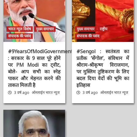
भारत न्यूज़ विशेष
मुख्य समाचार
मुख्य समाचार
राष्ट्रीय
संपादक की पसंद
संपादक की पसंद
#9YearsOfModiGovernment
#Sengol : स्वतंत्रता का
: सरकार के 9 साल पूरे होने
प्रतीक ‘सेंगोल’, संविधान में
पर PM Modi का ट्वीट,
श्रीराम-श्रीकृष्ण विराजमान,
बोले- आप सभी का स्नेह
पर मुस्लिम तुष्टिकरण के
पाकर और मेहनत करने की
लिए बदल दिया वेदों की भूमि
ताकत मिलती है
का इतिहास
3 वर्ष ago
ऑनलाईन भारत
3 वर्ष ago
ऑनलाईन भारत
न्यूज़
न्यूज़