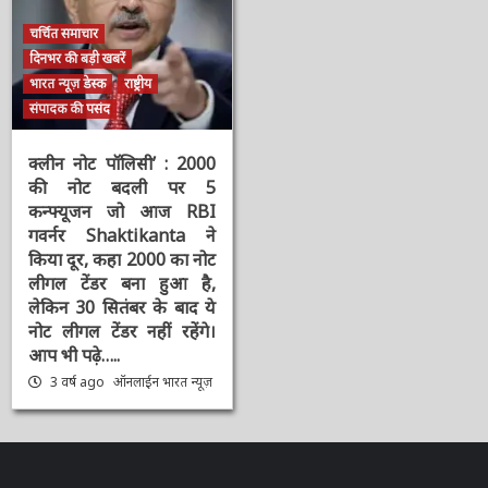
चर्चित समाचार
दिनभर की बड़ी खबरें
भारत न्यूज़ डेस्क
राष्ट्रीय
संपादक की पसंद
क्लीन नोट पॉलिसी’ : 2000
की नोट बदली पर 5
कन्फ्यूजन जो आज RBI
गवर्नर Shaktikanta ने
किया दूर, कहा 2000 का
नोट लीगल टेंडर बना हुआ है,
लेकिन 30 सितंबर के बाद ये
नोट लीगल टेंडर नहीं रहेंगे।
आप भी पढ़े…..
3 वर्ष ago
ऑनलाईन भारत
न्यूज़