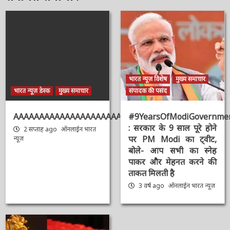
संबंधित समाचार
भारत न्यूज़ विशेष
मुख्य समाचार
भारत न्यूज़ डेस्क
मुख्य समाचार
संपादक की पसंद
AAAAAAAAAAAAAAAAAAAAAAAAAAAAAAAAA
#9YearsOfModiGovernmen
: सरकार के 9 साल पूरे होने
2 सप्ताह ago
ऑनलाईन भारत
पर PM Modi का ट्वीट,
न्यूज़
बोले- आप सभी का स्नेह
पाकर और मेहनत करने की
ताकत मिलती है
3 वर्ष ago
ऑनलाईन भारत
न्यूज़