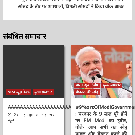
Next
पूर्व चीफ जस्टिस रंजन गोगोई ने शोर शराबे के बीच राज्यसभा
सांसद के तौर पर शपथ ली, विपक्षी सांसदों ने किया वॉक आउट
संबंधित समाचार
भारत न्यूज़ विशेष
मुख्य समाचार
भारत न्यूज़ डेस्क
मुख्य समाचार
संपादक की पसंद
AAAAAAAAAAAAAAAAAAAAAAAAAAAAAAAAA
#9YearsOfModiGovernmen
: सरकार के 9 साल पूरे होने
2 सप्ताह ago
ऑनलाईन भारत
पर PM Modi का ट्वीट,
न्यूज़