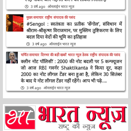
#9YearsOfModiGovernment : सरकार के 9
साल पूरे होने पर PM Modi का ट्वीट, बोले- आप सभी
का स्नेह पाकर और मेहनत करने की ताकत मिलती है
3 वर्ष ago
ऑनलाईन भारत न्यूज़
मुख्य समाचार
राष्ट्रीय
संपादक की पसंद
#Sengol : स्वतंत्रता का प्रतीक ‘सेंगोल’, संविधान में
श्रीराम-श्रीकृष्ण विराजमान, पर मुस्लिम तुष्टिकरण के
लिए बदल दिया वेदों की भूमि का इतिहास
3 वर्ष ago
ऑनलाईन भारत न्यूज़
चर्चित समाचार
दिनभर की बड़ी खबरें
भारत न्यूज़ डेस्क
राष्ट्रीय
संपादक की पसंद
क्लीन नोट पॉलिसी’ : 2000 की नोट बदली पर 5
कन्फ्यूजन जो आज RBI गवर्नर Shaktikanta ने किया
दूर, कहा 2000 का नोट लीगल टेंडर बना हुआ है, लेकिन
30 सितंबर के बाद ये नोट लीगल टेंडर नहीं रहेंगे। आप भी
पढ़े…..
3 वर्ष ago
ऑनलाईन भारत न्यूज़