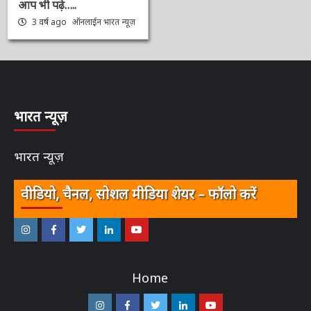
किया दूर, कहा 2000 का
नोट लीगल टेंडर बना हुआ है,
लेकिन 30 सितंबर के बाद ये
नोट लीगल टेंडर नहीं रहेंगे।
आप भी पढ़े…..
3 वर्ष ago
ऑनलाईन भारत
न्यूज़
भारत न्यूज़
भारत न्यूज़
वीडियो, चैनल, सोशल मीडिया शेयर – फॉलो करें