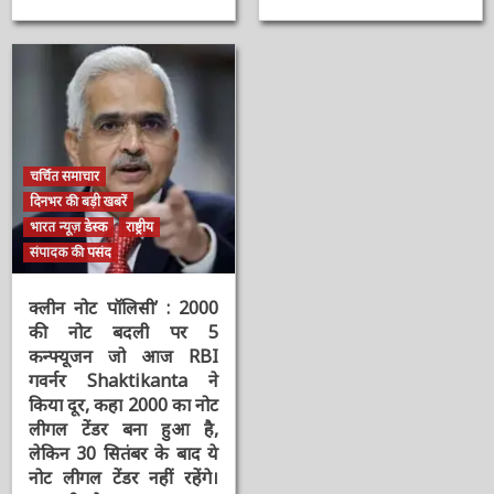
बोले- आप सभी का स्नेह
पर मुस्लिम तुष्टिकरण के
पाकर और मेहनत करने की
लिए बदल दिया वेदों की भूमि
ताकत मिलती है
का इतिहास
3 वर्ष ago
ऑनलाईन भारत
3 वर्ष ago
ऑनलाईन भारत
न्यूज़
न्यूज़
चर्चित समाचार
दिनभर की बड़ी खबरें
भारत न्यूज़ डेस्क
राष्ट्रीय
संपादक की पसंद
क्लीन नोट पॉलिसी’ : 2000
की नोट बदली पर 5
कन्फ्यूजन जो आज RBI
गवर्नर Shaktikanta ने