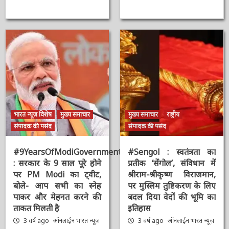
न्यूज़
भारत न्यूज़ विशेष
मुख्य समाचार
मुख्य समाचार
राष्ट्रीय
संपादक की पसंद
संपादक की पसंद
#9YearsOfModiGovernment
#Sengol : स्वतंत्रता का
: सरकार के 9 साल पूरे होने
प्रतीक ‘सेंगोल’, संविधान में
पर PM Modi का ट्वीट,
श्रीराम-श्रीकृष्ण विराजमान,