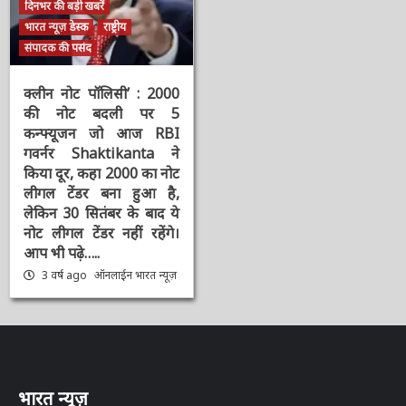
चर्चित समाचार
दिनभर की बड़ी खबरें
भारत न्यूज़ डेस्क
राष्ट्रीय
संपादक की पसंद
क्लीन नोट पॉलिसी’ : 2000
की नोट बदली पर 5
कन्फ्यूजन जो आज RBI
गवर्नर Shaktikanta ने
किया दूर, कहा 2000 का
नोट लीगल टेंडर बना हुआ है,
लेकिन 30 सितंबर के बाद ये
नोट लीगल टेंडर नहीं रहेंगे।
आप भी पढ़े…..
3 वर्ष ago
ऑनलाईन भारत
न्यूज़