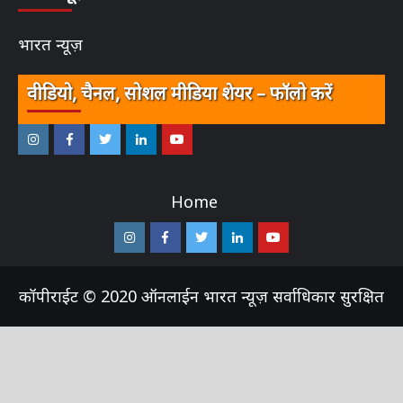
भारत न्यूज़
भारत न्यूज़
वीडियो, चैनल, सोशल मीडिया शेयर – फॉलो करें
इंस्टाग्राम
फेसबुक
ट्विटर
ऑनलाईन
यू-
–
–
–
भारत
ट्यूब
Home
ऑनलाईन
ऑनलाईन
ऑनलाईन
न्यूज़
–
भारत
भारत
भारत
ऑनलाईन
इंस्टाग्राम
फेसबुक
ट्विटर
ऑनलाईन
यू-
न्यूज़
न्यूज़
न्यूज़
भारत
–
–
–
भारत
ट्यूब