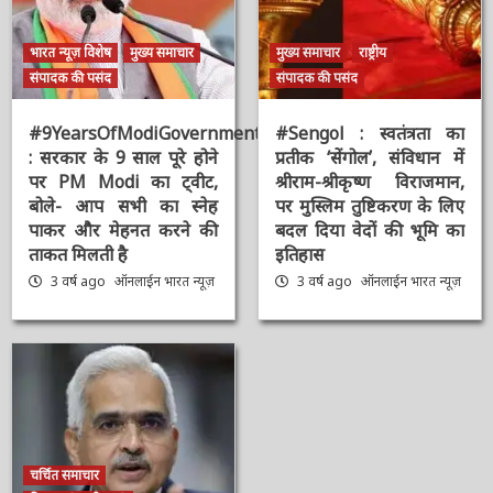
भारत न्यूज़ विशेष
मुख्य समाचार
मुख्य समाचार
राष्ट्रीय
संपादक की पसंद
संपादक की पसंद
#9YearsOfModiGovernment
#Sengol : स्वतंत्रता का
: सरकार के 9 साल पूरे होने
प्रतीक ‘सेंगोल’, संविधान में
पर PM Modi का ट्वीट,
श्रीराम-श्रीकृष्ण विराजमान,
बोले- आप सभी का स्नेह
पर मुस्लिम तुष्टिकरण के
पाकर और मेहनत करने की
लिए बदल दिया वेदों की भूमि
ताकत मिलती है
का इतिहास
3 वर्ष ago
ऑनलाईन भारत
3 वर्ष ago
ऑनलाईन भारत
न्यूज़
न्यूज़