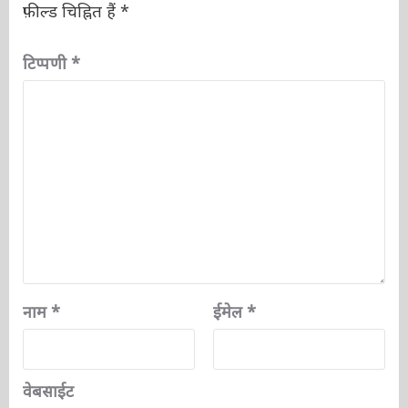
प्रातिक्रिया दे
आपका ईमेल पता प्रकाशित नहीं किया जाएगा.
आवश्यक
फ़ील्ड चिह्नित हैं
*
टिप्पणी
*
नाम
*
ईमेल
*