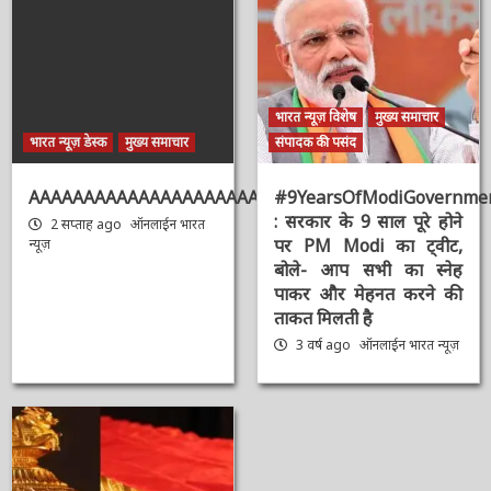
संबंधित समाचार
भारत न्यूज़ विशेष
मुख्य समाचार
भारत न्यूज़ डेस्क
मुख्य समाचार
संपादक की पसंद
AAAAAAAAAAAAAAAAAAAAAAAAAAAAAAAAA
#9YearsOfModiGovernmen
: सरकार के 9 साल पूरे होने
2 सप्ताह ago
ऑनलाईन भारत
पर PM Modi का ट्वीट,
न्यूज़
बोले- आप सभी का स्नेह
पाकर और मेहनत करने की
ताकत मिलती है
3 वर्ष ago
ऑनलाईन भारत
न्यूज़