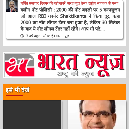
श्रीराम-श्रीकृष्ण विराजमान, पर मुस्लिम तुष्टिकरण के
लिए बदल दिया वेदों की भूमि का इतिहास
3 वर्ष ago
ऑनलाईन भारत न्यूज़
चर्चित समाचार
दिनभर की बड़ी खबरें
भारत न्यूज़ डेस्क
राष्ट्रीय
संपादक की पसंद
क्लीन नोट पॉलिसी’ : 2000 की नोट बदली पर 5
कन्फ्यूजन जो आज RBI गवर्नर Shaktikanta ने किया
दूर, कहा 2000 का नोट लीगल टेंडर बना हुआ है, लेकिन
30 सितंबर के बाद ये नोट लीगल टेंडर नहीं रहेंगे। आप भी
पढ़े…..
3 वर्ष ago
ऑनलाईन भारत न्यूज़
इसे भी देखें