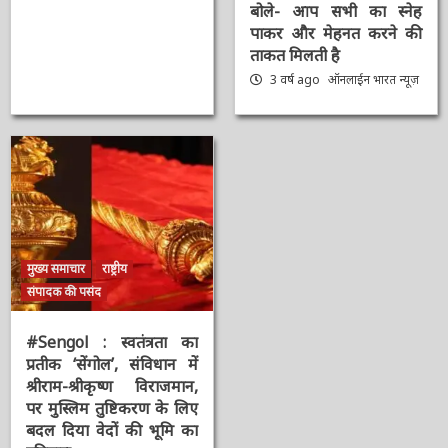
: सरकार के 9 साल पूरे होने
2 सप्ताह ago
ऑनलाईन भारत
पर PM Modi का ट्वीट,
न्यूज़
बोले- आप सभी का स्नेह
पाकर और मेहनत करने की
ताकत मिलती है
3 वर्ष ago
ऑनलाईन भारत
न्यूज़
मुख्य समाचार
राष्ट्रीय
संपादक की पसंद
#Sengol : स्वतंत्रता का
प्रतीक ‘सेंगोल’, संविधान में
श्रीराम-श्रीकृष्ण विराजमान,