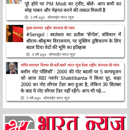
भारत न्यूज़ विशेष
मुख्य समाचार
संपादक की पसंद
#9YearsOfModiGovernment : सरकार के 9
साल पूरे होने पर PM Modi का ट्वीट, बोले- आप सभी
का स्नेह पाकर और मेहनत करने की ताकत मिलती है
3 वर्ष ago
ऑनलाईन भारत न्यूज़
मुख्य समाचार
राष्ट्रीय
संपादक की पसंद
#Sengol : स्वतंत्रता का प्रतीक ‘सेंगोल’, संविधान में
श्रीराम-श्रीकृष्ण विराजमान, पर मुस्लिम तुष्टिकरण के
लिए बदल दिया वेदों की भूमि का इतिहास
3 वर्ष ago
ऑनलाईन भारत न्यूज़
चर्चित समाचार
दिनभर की बड़ी खबरें
भारत न्यूज़ डेस्क
राष्ट्रीय
संपादक की पसंद
क्लीन नोट पॉलिसी’ : 2000 की नोट बदली पर 5
कन्फ्यूजन जो आज RBI गवर्नर Shaktikanta ने किया
दूर, कहा 2000 का नोट लीगल टेंडर बना हुआ है, लेकिन
30 सितंबर के बाद ये नोट लीगल टेंडर नहीं रहेंगे। आप भी
पढ़े…..
3 वर्ष ago
ऑनलाईन भारत न्यूज़