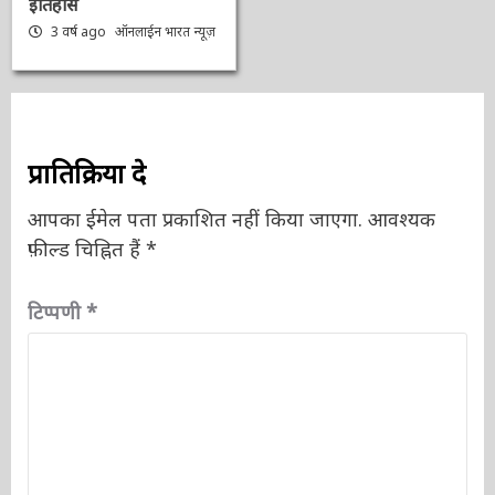
पर मुस्लिम तुष्टिकरण के
लिए बदल दिया वेदों की भूमि
का इतिहास
3 वर्ष ago
ऑनलाईन भारत
न्यूज़
प्रातिक्रिया दे
आपका ईमेल पता प्रकाशित नहीं किया जाएगा.
आवश्यक
फ़ील्ड चिह्नित हैं
*
टिप्पणी
*