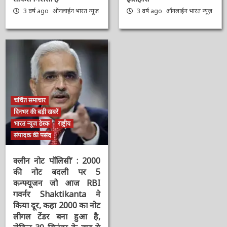
पर PM Modi का ट्वीट,
श्रीराम-श्रीकृष्ण विराजमान,
बोले- आप सभी का स्नेह
पर मुस्लिम तुष्टिकरण के
पाकर और मेहनत करने की
लिए बदल दिया वेदों की भूमि
ताकत मिलती है
का इतिहास
3 वर्ष ago
ऑनलाईन भारत
3 वर्ष ago
ऑनलाईन भारत
न्यूज़
न्यूज़
चर्चित समाचार
दिनभर की बड़ी खबरें
भारत न्यूज़ डेस्क
राष्ट्रीय
संपादक की पसंद
क्लीन नोट पॉलिसी’ : 2000
की नोट बदली पर 5
कन्फ्यूजन जो आज RBI