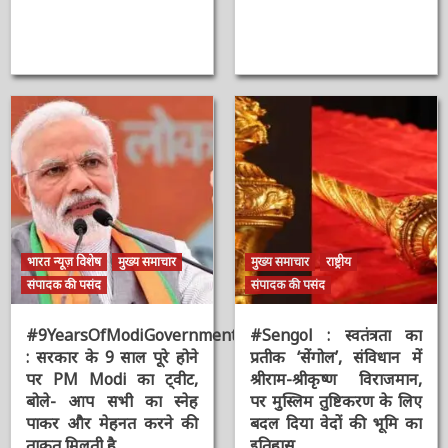
Chouhan
2 सप्ताह ago
ऑनलाईन भारत
न्यूज़
2 वर्ष ago
ऑनलाईन भारत
न्यूज़
भारत न्यूज़ विशेष
मुख्य समाचार
मुख्य समाचार
राष्ट्रीय
संपादक की पसंद
संपादक की पसंद
#9YearsOfModiGovernment
#Sengol : स्वतंत्रता का
: सरकार के 9 साल पूरे होने
प्रतीक ‘सेंगोल’, संविधान में