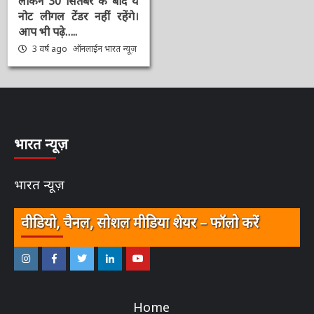
गवर्नर Shaktikanta ने
किया दूर, कहा 2000 का
नोट लीगल टेंडर बना हुआ है,
लेकिन 30 सितंबर के बाद ये
नोट लीगल टेंडर नहीं रहेंगे।
आप भी पढ़े…..
3 वर्ष ago
ऑनलाईन भारत
न्यूज़
भारत न्यूज़
भारत न्यूज़
वीडियो, चैनल, सोशल मीडिया शेयर – फॉलो करें