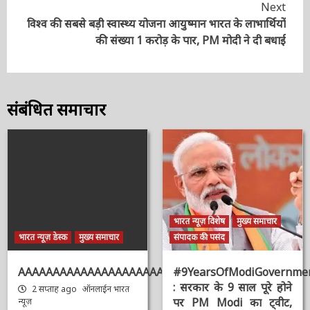
सुपर साइक्लोन ‘महाचक्रवात’ में बदल चुका है ‘अम्फान’, 21
Reading
साल पहले आया था ऐसा घातक तूफान : NDRF
Next
विश्व की सबसे बड़ी स्वास्थ्य योजना आयुष्मान भारत के
लाभार्थियों की संख्या 1 करोड़ के पार, PM मोदी ने दी बधाई
संबंधित समाचार
भारत न्यूज़ विशेष
मुख्य समाचार
भारत न्यूज़ डेस्क
मुख्य समाचार
संपादक की पसंद
AAAAAAAAAAAAAAAAAAAAAAAAAAAAAAAAA
#9YearsOfModiGovernmen