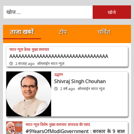
निम्न
को
खोजें:
ताजा खबरें
टॉप
चर्चित
भारत न्यूज़ डेस्क
मुख्य समाचार
AAAAAAAAAAAAAAAAAAAAAAAAAAAAAAAAA
2 सप्ताह ago
ऑनलाईन भारत न्यूज़
उद्धरण
Shivraj Singh Chouhan
2 वर्ष ago
ऑनलाईन भारत न्यूज़