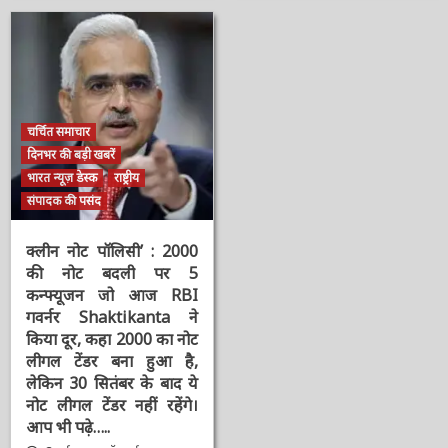
न्यूज़
न्यूज़
चर्चित समाचार
दिनभर की बड़ी खबरें
भारत न्यूज़ डेस्क
राष्ट्रीय
संपादक की पसंद
क्लीन नोट पॉलिसी’ : 2000
की नोट बदली पर 5
कन्फ्यूजन जो आज RBI
गवर्नर Shaktikanta ने
किया दूर, कहा 2000 का
नोट लीगल टेंडर बना हुआ है,
लेकिन 30 सितंबर के बाद ये
नोट लीगल टेंडर नहीं रहेंगे।