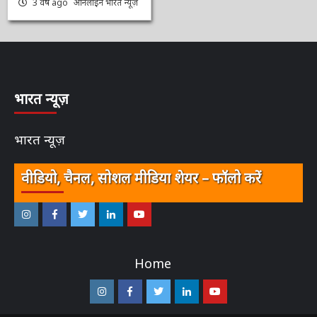
आप भी पढ़े…..
3 वर्ष ago
ऑनलाईन भारत
न्यूज़
भारत न्यूज़
भारत न्यूज़
वीडियो, चैनल, सोशल मीडिया शेयर – फॉलो करें
इंस्टाग्राम
फेसबुक
ट्विटर
ऑनलाईन
यू-
–
–
–
भारत
ट्यूब
Home
ऑनलाईन
ऑनलाईन
ऑनलाईन
न्यूज़
–