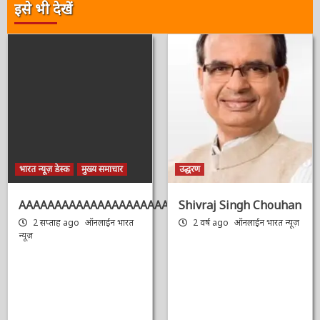
इसे भी देखें
भारत न्यूज़ डेस्क
मुख्य समाचार
उद्धरण
AAAAAAAAAAAAAAAAAAAAAAAAAAAAAAAAA
Shivraj Singh
Chouhan
2 सप्ताह ago
ऑनलाईन भारत
न्यूज़
2 वर्ष ago
ऑनलाईन भारत
न्यूज़