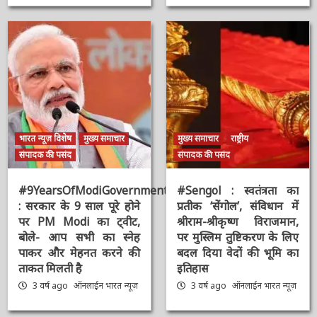
भारत न्यूज़ विशेष
मुख्य समाचार
मुख्य समाचार
राष्ट्रीय
संपादक की पसंद
संपादक की पसंद
#9YearsOfModiGovernment
#Sengol : स्वतंत्रता का
: सरकार के 9 साल पूरे होने
प्रतीक ‘सेंगोल’, संविधान में
पर PM Modi का ट्वीट,
श्रीराम-श्रीकृष्ण विराजमान,
बोले- आप सभी का स्नेह
पर मुस्लिम तुष्टिकरण के
पाकर और मेहनत करने की
लिए बदल दिया वेदों की भूमि
ताकत मिलती है
का इतिहास
3 वर्ष ago
ऑनलाईन भारत
3 वर्ष ago
ऑनलाईन भारत