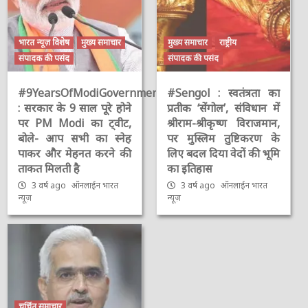
भारत न्यूज़ विशेष
मुख्य समाचार
मुख्य समाचार
राष्ट्रीय
संपादक की पसंद
संपादक की पसंद
#9YearsOfModiGovernment
#Sengol : स्वतंत्रता का
: सरकार के 9 साल पूरे होने
प्रतीक ‘सेंगोल’, संविधान में
पर PM Modi का ट्वीट,
श्रीराम-श्रीकृष्ण विराजमान,
बोले- आप सभी का स्नेह
पर मुस्लिम तुष्टिकरण के
पाकर और मेहनत करने की
लिए बदल दिया वेदों की भूमि
ताकत मिलती है
का इतिहास
3 वर्ष ago
ऑनलाईन भारत
3 वर्ष ago
ऑनलाईन भारत
न्यूज़
न्यूज़
चर्चित समाचार