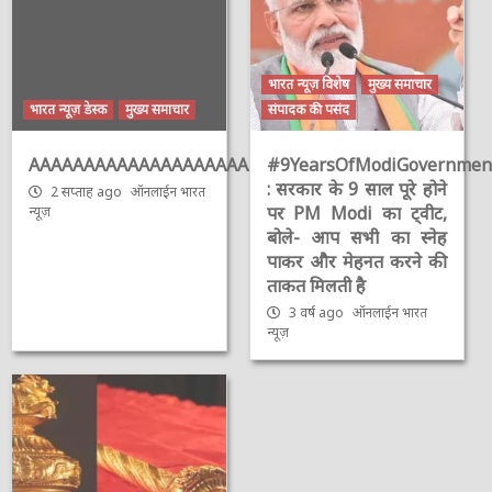
भारत न्यूज़ विशेष
मुख्य समाचार
भारत न्यूज़ डेस्क
मुख्य समाचार
संपादक की पसंद
AAAAAAAAAAAAAAAAAAAAAAAAAAAAAAAAA
#9YearsOfModiGovernmen
: सरकार के 9 साल पूरे होने
2 सप्ताह ago
ऑनलाईन भारत
पर PM Modi का ट्वीट,
न्यूज़
बोले- आप सभी का स्नेह
पाकर और मेहनत करने की
ताकत मिलती है
3 वर्ष ago
ऑनलाईन भारत
न्यूज़