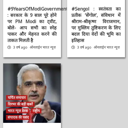
भारत न्यूज़ विशेष
मुख्य समाचार
मुख्य समाचार
राष्ट्रीय
संपादक की पसंद
संपादक की पसंद
#9YearsOfModiGovernment
#Sengol : स्वतंत्रता का
: सरकार के 9 साल पूरे होने
प्रतीक ‘सेंगोल’, संविधान में
पर PM Modi का ट्वीट,
श्रीराम-श्रीकृष्ण विराजमान,
बोले- आप सभी का स्नेह
पर मुस्लिम तुष्टिकरण के
पाकर और मेहनत करने की
लिए बदल दिया वेदों की भूमि
ताकत मिलती है
का इतिहास
3 वर्ष ago
ऑनलाईन भारत
3 वर्ष ago
ऑनलाईन भारत
न्यूज़
न्यूज़