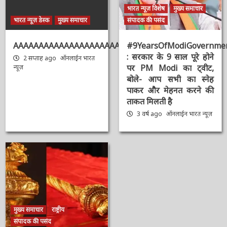
भारत न्यूज़ विशेष
मुख्य समाचार
भारत न्यूज़ डेस्क
मुख्य समाचार
संपादक की पसंद
AAAAAAAAAAAAAAAAAAAAAAAAAAAAAAAAA
#9YearsOfModiGovernmen
: सरकार के 9 साल पूरे होने
2 सप्ताह ago
ऑनलाईन भारत
पर PM Modi का ट्वीट,
न्यूज़
बोले- आप सभी का स्नेह
पाकर और मेहनत करने की
ताकत मिलती है
3 वर्ष ago
ऑनलाईन भारत
न्यूज़