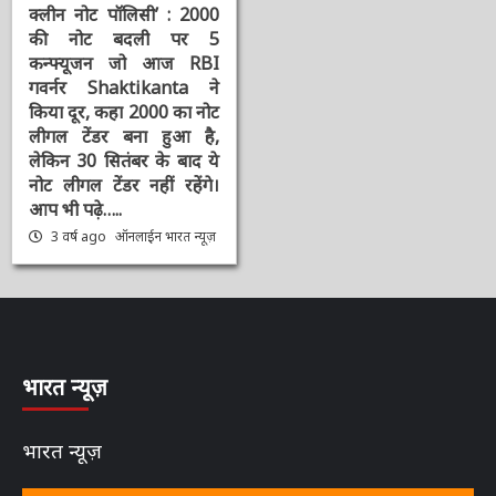
चर्चित समाचार
दिनभर की बड़ी खबरें
भारत न्यूज़ डेस्क
राष्ट्रीय
संपादक की पसंद
क्लीन नोट पॉलिसी’ : 2000
की नोट बदली पर 5
कन्फ्यूजन जो आज RBI
गवर्नर Shaktikanta ने
किया दूर, कहा 2000 का
नोट लीगल टेंडर बना हुआ है,
लेकिन 30 सितंबर के बाद ये
नोट लीगल टेंडर नहीं रहेंगे।
आप भी पढ़े…..
3 वर्ष ago
ऑनलाईन भारत
न्यूज़