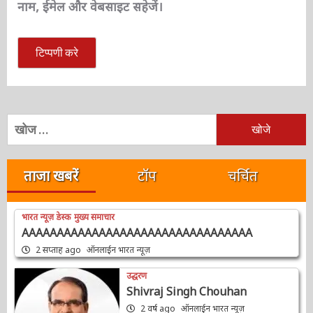
अगली बार जब मैं टिप्पणी करूँ, तो इस ब्राउज़र में मेरा
नाम, ईमेल और वेबसाइट सहेजें।
निम्न
को
खोजें:
ताजा खबरें
टॉप
चर्चित
भारत न्यूज़ डेस्क
मुख्य समाचार
AAAAAAAAAAAAAAAAAAAAAAAAAAAAAAAAA
2 सप्ताह ago
ऑनलाईन भारत न्यूज़