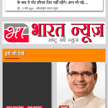
संपादक की पसंद
क्लीन नोट पॉलिसी’ : 2000 की नोट बदली पर 5
कन्फ्यूजन जो आज RBI गवर्नर Shaktikanta ने किया
दूर, कहा 2000 का नोट लीगल टेंडर बना हुआ है, लेकिन
30 सितंबर के बाद ये नोट लीगल टेंडर नहीं रहेंगे। आप भी
पढ़े…..
3 वर्ष ago
ऑनलाईन भारत न्यूज़
इसे भी देखें