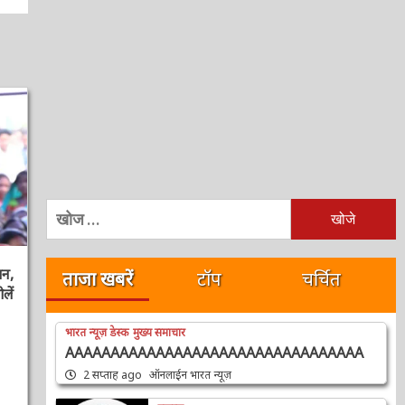
निम्न
को
खोजें:
ताजा खबरें
टॉप
चर्चित
,
ं
भारत न्यूज़ डेस्क
मुख्य समाचार
AAAAAAAAAAAAAAAAAAAAAAAAAAAAAAAAA
2 सप्ताह ago
ऑनलाईन भारत न्यूज़
उद्धरण