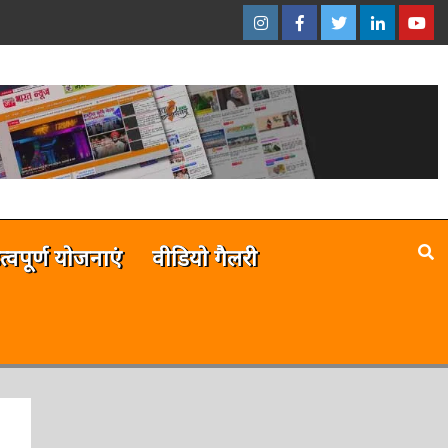
इंस्टाग्राम
फेसबुक
ट्विटर
ऑनलाईन
यू-
–
–
–
भारत
ट्यूब
ऑनलाईन
ऑनलाईन
ऑनलाईन
न्यूज़
–
भारत
भारत
भारत
ऑनला
न्यूज़
न्यूज़
न्यूज़
भारत
न्यूज़
है
त्वपूर्ण योजनाएं
वीडियो गैलरी