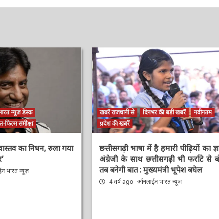
ारत न्यूज़ डेस्क
खबरें राजधानी से
दिनभर की बड़ी खबरें
नवीनतम
-फिल्म समीक्षा
प्रदेश की खबरें
रीवास्तव का निधन, रुला
छत्तीसगढ़ी भाषा में है हमारी पीढ़ियों का ज्ञान
जोधर’
अंग्रेजी के साथ छत्तीसगढ़ी भी फर्राटे से बोले
तब बनेगी बात : मुख्यमंत्री भूपेश बघेल
 भारत न्यूज़
4 वर्ष ago
ऑनलाईन भारत न्यूज़