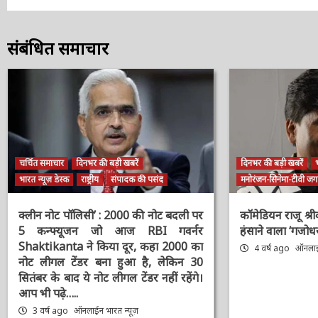
संबंधित समाचार
चर्चित समाचार
दिनभर की बड़ी खबरें
दिनभर की बड़ी खबरें
भ
भारत न्यूज़ डेस्क
राष्ट्रीय
संपादक की पसंद
मनोरंजन-सिनेमा-टीवी जगत
क्लीन नोट पॉलिसी’ : 2000 की नोट बदली
कॉमेडियन राजू श्
पर 5 कन्फ्यूजन जो आज RBI गवर्नर
गया हंसाने वाला ‘ग
Shaktikanta ने किया दूर, कहा 2000 का
4 वर्ष ago
ऑनलाईन
नोट लीगल टेंडर बना हुआ है, लेकिन 30
सितंबर के बाद ये नोट लीगल टेंडर नहीं रहेंगे।
आप भी पढ़े…..
3 वर्ष ago
ऑनलाईन भारत न्यूज़