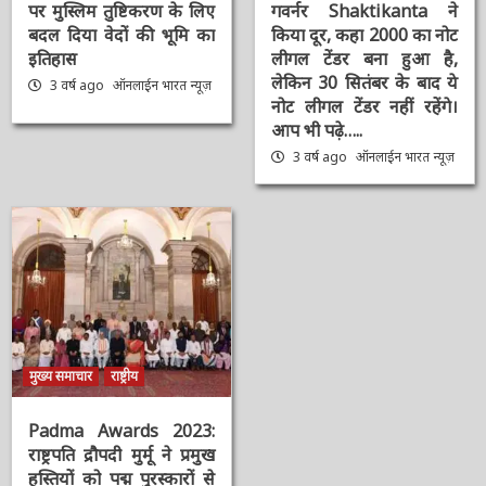
#Sengol : स्वतंत्रता का
क्लीन नोट पॉलिसी’ : 2000
प्रतीक ‘सेंगोल’, संविधान में
की नोट बदली पर 5
श्रीराम-श्रीकृष्ण विराजमान,
कन्फ्यूजन जो आज RBI
पर मुस्लिम तुष्टिकरण के
गवर्नर Shaktikanta ने
लिए बदल दिया वेदों की भूमि
किया दूर, कहा 2000 का
का इतिहास
नोट लीगल टेंडर बना हुआ है,
लेकिन 30 सितंबर के बाद ये
3 वर्ष ago
ऑनलाईन भारत
नोट लीगल टेंडर नहीं रहेंगे।
न्यूज़
आप भी पढ़े…..
3 वर्ष ago
ऑनलाईन भारत
न्यूज़
मुख्य समाचार
राष्ट्रीय