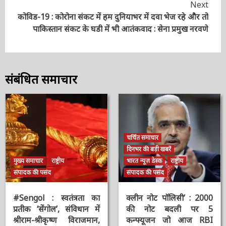
जूम से बचिए, नहीं तो हो जाएंगे क्लीन बोल्ड, डाटा साझा न करें,
Reading
नहीं करें ऐप का इस्तेमाल, सुरक्षित नहीं है जूम ऐप : सरकार
Next
कोविड-19 : कोरोना संकट में हम दुनियाभर में दवा भेज रहे और
तो पाकिस्तान संकट के घडी में भी आतंकवाद : सेना प्रमुख
नरवणे
संबंधित समाचार
चर्चित समाचार
दिनभर की बड़ी खबरें
मुख्य समाचार
राष्ट्रीय
भारत न्यूज़ डेस्क
राष्ट्रीय
संपादक की पसंद
संपादक की पसंद