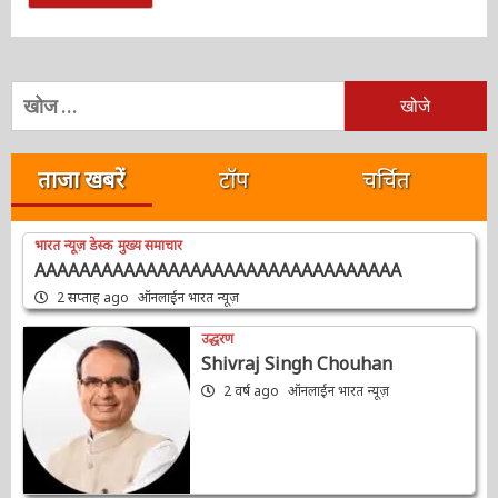
निम्न
को
खोजें:
ताजा खबरें
टॉप
चर्चित
भारत न्यूज़ डेस्क
मुख्य समाचार
AAAAAAAAAAAAAAAAAAAAAAAAAAAAAAAAA
2 सप्ताह ago
ऑनलाईन भारत न्यूज़
उद्धरण
Shivraj Singh Chouhan
2 वर्ष ago
ऑनलाईन भारत न्यूज़