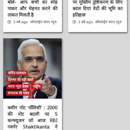
#9YearsOfModiGovernment
#Sengol : स्वतंत्रता का
: सरकार के 9 साल पूरे होने
प्रतीक ‘सेंगोल’, संविधान में
पर PM Modi का ट्वीट,
श्रीराम-श्रीकृष्ण विराजमान,
बोले- आप सभी का स्नेह
पर मुस्लिम तुष्टिकरण के
पाकर और मेहनत करने की
लिए बदल दिया वेदों की भूमि
ताकत मिलती है
का इतिहास
3 वर्ष ago
ऑनलाईन भारत
3 वर्ष ago
ऑनलाईन भारत
न्यूज़
न्यूज़
चर्चित समाचार
दिनभर की बड़ी खबरें
भारत न्यूज़ डेस्क
राष्ट्रीय
संपादक की पसंद