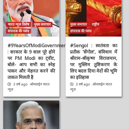
भारत न्यूज़ विशेष
मुख्य समाचार
मुख्य समाचार
राष्ट्रीय
संपादक की पसंद
संपादक की पसंद
#9YearsOfModiGovernment
#Sengol : स्वतंत्रता का
: सरकार के 9 साल पूरे होने
प्रतीक ‘सेंगोल’, संविधान में
पर PM Modi का ट्वीट,
श्रीराम-श्रीकृष्ण विराजमान,
बोले- आप सभी का स्नेह
पर मुस्लिम तुष्टिकरण के
पाकर और मेहनत करने की
लिए बदल दिया वेदों की भूमि
ताकत मिलती है
का इतिहास
3 वर्ष ago
ऑनलाईन भारत
3 वर्ष ago
ऑनलाईन भारत
न्यूज़
न्यूज़