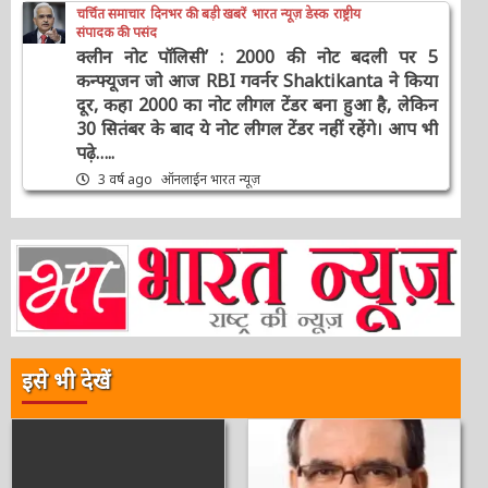
चर्चित समाचार
दिनभर की बड़ी खबरें
भारत न्यूज़ डेस्क
राष्ट्रीय
संपादक की पसंद
क्लीन नोट पॉलिसी’ : 2000 की नोट बदली पर 5
कन्फ्यूजन जो आज RBI गवर्नर Shaktikanta ने किया
दूर, कहा 2000 का नोट लीगल टेंडर बना हुआ है, लेकिन
30 सितंबर के बाद ये नोट लीगल टेंडर नहीं रहेंगे। आप भी
पढ़े…..
3 वर्ष ago
ऑनलाईन भारत न्यूज़
इसे भी देखें