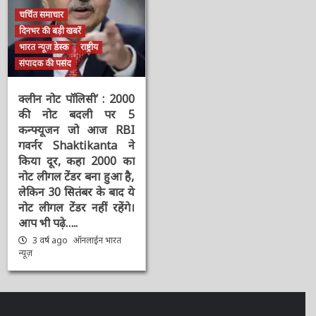
चर्चित समाचार
दिनभर की बड़ी खबरें
भारत न्यूज़ डेस्क
राष्ट्रीय
संपादक की पसंद
क्लीन नोट पॉलिसी’ : 2000
की नोट बदली पर 5
कन्फ्यूजन जो आज RBI
गवर्नर Shaktikanta ने
किया दूर, कहा 2000 का
नोट लीगल टेंडर बना हुआ है,
लेकिन 30 सितंबर के बाद ये
नोट लीगल टेंडर नहीं रहेंगे।
आप भी पढ़े…..
3 वर्ष ago
ऑनलाईन भारत
न्यूज़