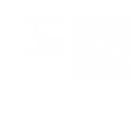
भारत न्यूज़ विशेष
मुख्य समाचार
मुख्य समाचार
राष्ट्रीय
संपादक की पसंद
संपादक की पसंद
#9YearsOfModiGovernment
#Sengol : स्वतंत्रता का
: सरकार के 9 साल पूरे होने
प्रतीक ‘सेंगोल’, संविधान में
पर PM Modi का ट्वीट,
श्रीराम-श्रीकृष्ण विराजमान,
बोले- आप सभी का स्नेह
पर मुस्लिम तुष्टिकरण के
पाकर और मेहनत करने की
लिए बदल दिया वेदों की भूमि
ताकत मिलती है
का इतिहास
3 वर्ष ago
ऑनलाईन भारत
3 वर्ष ago
ऑनलाईन भारत
न्यूज़
न्यूज़