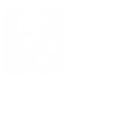
चर्चित समाचार
दिनभर की बड़ी खबरें
भारत न्यूज़ डेस्क
राष्ट्रीय
संपादक की पसंद
क्लीन नोट पॉलिसी’ : 2000
की नोट बदली पर 5
कन्फ्यूजन जो आज RBI
गवर्नर Shaktikanta ने
किया दूर, कहा 2000 का
नोट लीगल टेंडर बना हुआ है,
लेकिन 30 सितंबर के बाद ये
नोट लीगल टेंडर नहीं रहेंगे।
आप भी पढ़े…..