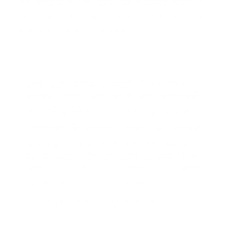
और झगड़े खत्म होंगे। इससे गांव में विकास योजनाओं
की प्लानिंग में मदद मिलेगी। इससे शहरों की तरह गांवों
में भी आप बैंकों से लॉन ले सकेंगे।
इतनी बड़ी वैश्विक महामारी में भी भारत के
नागरिक, सीमित संसाधनों के बीच, कठिनाइयों
के सामने झुकने के बजाय, उनसे लोहा ले रहे हैं।
परेशानियों के बावजूद संकल्प का सामर्थ्य
दिखाते हुए, नई ऊर्जा के साथ आगे बढ़ते हुए,
देश को बचाने और आगे बढ़ाने का काम निरंतर
जारी है: पीएम मोदी
pic.twitter.com/am2c9rP6dt
— BJP (@BJP4India)
April 24, 2020