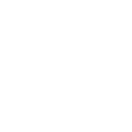
किसान का स्वस्थ रहना बहुत जरूरी है।
वो हमारा अन्नदाता है और नि:स्वार्थ भाव से
देशवासियों को पेट पालता है।
किसान और पशुपालक साथियों ने ही लॉकडाउन
के समय देश को अनाज, दूध, दही, फल की कमी
नहीं होने दी।
मैं उनके हौसले की प्रशंसा करता हूं: पीएम श्री
नरेन्द्र मोदी
pic.twitter.com/fXqljmBxhU
— BJP (@BJP4India)
April 24, 2020
उन्होंने कहा कि 5-6 साल पहले एक दौर वो भी था जब
देश की सौ से भी कम पंचायतें ब्रॉडबैंड से जुड़ी थीं। अब