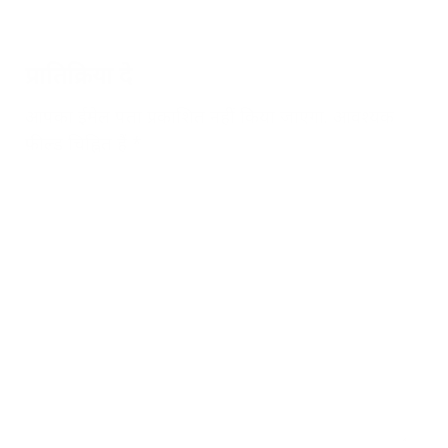
प्रातिक्रिया दे
आपका ईमेल पता प्रकाशित नहीं किया जाएगा.
आवश्यक
फ़ील्ड चिह्नित हैं
*
टिप्पणी
*