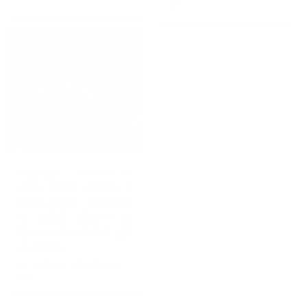
न्यूज़
मुख्य समाचार
राष्ट्रीय
संपादक की पसंद
#Sengol : स्वतंत्रता का
प्रतीक ‘सेंगोल’, संविधान में
श्रीराम-श्रीकृष्ण विराजमान,
पर मुस्लिम तुष्टिकरण के
लिए बदल दिया वेदों की भूमि
का इतिहास
3 वर्ष ago
ऑनलाईन भारत
न्यूज़