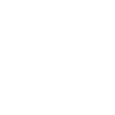
हमारे यहां शास्त्रों में कहा गया है कि बड़ी से बड़ी
शक्ति का केंद्र, एकजुटता में ही है।
आज की परिस्थिति में देश को आगे ले जाने और
आत्मनिर्भर बनाने की की शुरुआत गांवों की
सामूहिक शक्ति से ही है।
आप सभी की एकजुटता से ही ये संभव होगा।
इसलिए ढील की जरा भी गुंजाइश नहीं है: पीएम
मोदी
pic.twitter.com/8f2ks9BBcz
— BJP (@BJP4India)
April 24, 2020
PM मोदी ने कहा कि स्वामित्व योजना से ग्रामीणों को
एक नहीं अनेक लाभ होंगे। इससे संपत्ति को लेकर भ्रम