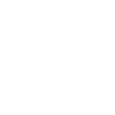
Conferencing on Panchayati Raj
Divas.
https://t.co/irKVx4lKN6
— Narendra Modi (@narendramodi)
April 24, 2020
PM मोदी ने कहा कि मैं इस कार्यक्रम के माध्यम से सभी
लोगों तक एक संदेश देना चाहता हूं। कोरोना संकट ने
सबसे बड़ा सबक हमें जो सिखाया है कि अब हमें
आत्मनिर्भर बनना ही पड़ेगा। बिना आत्मनिर्भर बने ऐसे
संकटों से निपटना मुश्किल है। उन्होंने आगे कहा कि गांव
अपनी मूलभूत आवश्यकताओं के लिए आत्मनिर्भर बने,
जिला अपने स्तर पर, राज्य अपने स्तर पर, और इसी
तरह पूरा देश कैसे आत्मनिर्भर बने, अब ये बहुत
आवश्यक हो गया है।