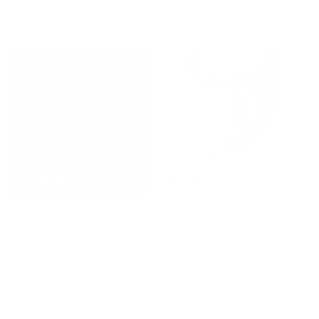
इसे भी देखें
भारत न्यूज़ डेस्क
मुख्य समाचार
उद्धरण
AAAAAAAAAAAAAAAAAAAAAAAAAAAAAAAAA
Shivraj Singh
Chouhan
2 सप्ताह ago
ऑनलाईन भारत
न्यूज़
2 वर्ष ago
ऑनलाईन भारत
न्यूज़