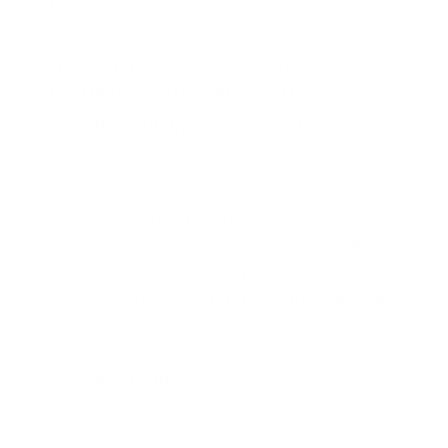
निर्माण में भी मदद की है।
सरकार द्वारा गांवों में डेढ़ लाख हेल्थ एंड वेलनेस
सेंटर बनाने का काम चल रहा है: पीएम
pic.twitter.com/sVkN34DXqR
— BJP (@BJP4India)
April 24, 2020
प्रधानमंत्री ने ई-ग्राम स्वराज पोर्टल और ऐप की शुरुआत
की। उन्होंने कहा कि गांव के इंफ्रास्ट्रक्चर को मजबूत
करने के लिए आज सरकार द्वारा दो महत्वपूर्ण प्रोजेक्ट
शुरु किया गए हैं। एक है ई-ग्राम स्वराज पोर्टल और दूसरा
ऐप। उन्होंने कहा कि आज लॉन्च हुए ऐप के जरिए ग्राम
पंचायतों के फंड और उसके कामकाज की पूरी जानकारी
होगी। इसके माध्यम से पारदर्शिता भी आएगी और
परियोजनाओं के काम में भी तेजी आएगी।