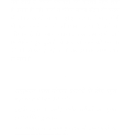
सवा लाख से ज्यादा पंचायतों तक ब्रॉडबैंड पहुंच चुका
है। इतना ही नहीं, गांवों में कॉमन सर्विस सेंटरों की संख्या
भी तीन लाख को पार कर रही है। सरकार ने भारत में ही
मोबाइल बनाने का जो अभियान चलाया है, उसी का
परिणाम है कि आज गांव-गांव तक कम दामों वाले
स्मार्टफोन पहुंच चुके हैं। ये आज जो इतने बड़े स्तर पर
वीडियो कॉन्फ्रेंस हो रही हैं, ये सब इसी के कारण संभव
हो पाया है।
आयुष्मान भारत योजना ग्रामीणों के लिए बहुत
बड़ी राहत बनकर उभरी है।
इसके तहत 1 करोड़ गरीब मरीजों को मुफ्त
इलाज मिल चुका है।
इस योजना ने ग्रामीण इलाकों में अस्पतालों के