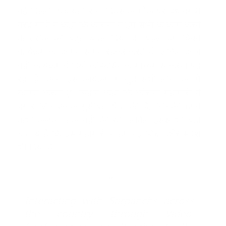
नई दिल्ली। पंचायती राज दिवस के मौके पर प्रधानमंत्री
नरेंद्र मोदी ने कहा कि कोरोना ने हम सभी के काम करने
के तरीके को बहुत बदल दिया है। पहले हम किसी
कार्यक्रम को आमने सामने रहकर करते थे। लेकिन आज
वही कार्यक्रम वीडियो कॉन्फेंसिंग के माध्यम से करना पड़
रहा है। आज इस कार्यक्रम में जुड़े सभी लोगों का मैं
स्वागत करता हूं। उन्होंने कहा कि कोरोना महामारी ने
हमारे लिए अनेक मुसीबतें पैदा की हैं, जिनकी हमने
कभी कल्पना तक नहीं की थी। लेकिन इससे भी बड़ी
बात ये है कि इस महामारी ने हमें नई शिक्षा और संदेश
भी दिया है।
Interacting with Sarpanchs across
the country through Video-