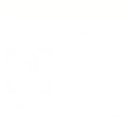
खोजें:
ताजा खबरें
टॉप
चर्चित
भारत न्यूज़ डेस्क
मुख्य समाचार
AAAAAAAAAAAAAAAAAAAAAAAAAAAAAAAAA
2 सप्ताह ago
ऑनलाईन भारत न्यूज़
उद्धरण
Shivraj Singh Chouhan
2 वर्ष ago
ऑनलाईन भारत न्यूज़
भारत न्यूज़ विशेष
मुख्य समाचार
संपादक की पसंद
#9YearsOfModiGovernment : सरकार के 9
साल पूरे होने पर PM Modi का ट्वीट, बोले- आप सभी
का स्नेह पाकर और मेहनत करने की ताकत मिलती है
3 वर्ष ago
ऑनलाईन भारत न्यूज़