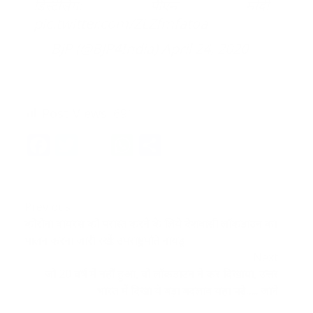
डिस्टेंसिंग: पीएम मोदी
pic.twitter.com/ZLZfmfatoa
— BJP (@BJP4India)
April 24, 2020
Post Views:
691
Facebook
Twitter
Email
WhatsApp
Share
Continue
Previous
कोरोना वायरस को परास्त करने के लिये देशवासी लॉकडाउन का
Reading
पालन करना जारी रखें: उपराष्ट्रपति नायडू
Next
जो 20 वर्ष में नहीं हुआ, वो लॉकडाउन ने कर दिखाया, उत्तर
भारत में दिखा ये बड़ा बदलाव यंहा पढ़े….. जाने