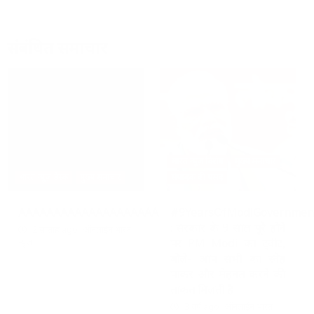
संबंधित समाचार
भारत न्यूज़ विशेष
मुख्य समाचार
भारत न्यूज़ डेस्क
मुख्य समाचार
संपादक की पसंद
AAAAAAAAAAAAAAAAAAAAAAAAAAAAAAAAA
#9YearsOfModiGovernmen
: सरकार के 9 साल पूरे होने
2 सप्ताह ago
ऑनलाईन भारत
पर PM Modi का ट्वीट,
न्यूज़
बोले- आप सभी का स्नेह
पाकर और मेहनत करने की
ताकत मिलती है
3 वर्ष ago
ऑनलाईन भारत