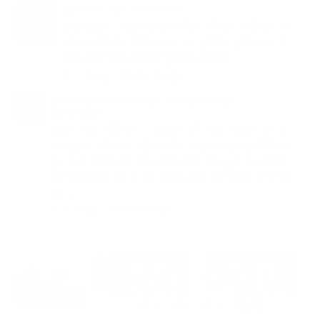
मुख्य समाचार
राष्ट्रीय
संपादक की पसंद
#Sengol : स्वतंत्रता का प्रतीक ‘सेंगोल’, संविधान में
श्रीराम-श्रीकृष्ण विराजमान, पर मुस्लिम तुष्टिकरण के
लिए बदल दिया वेदों की भूमि का इतिहास
3 वर्ष ago
ऑनलाईन भारत न्यूज़
चर्चित समाचार
दिनभर की बड़ी खबरें
भारत न्यूज़ डेस्क
राष्ट्रीय
संपादक की पसंद
क्लीन नोट पॉलिसी’ : 2000 की नोट बदली पर 5
कन्फ्यूजन जो आज RBI गवर्नर Shaktikanta ने किया
दूर, कहा 2000 का नोट लीगल टेंडर बना हुआ है, लेकिन
30 सितंबर के बाद ये नोट लीगल टेंडर नहीं रहेंगे। आप भी
पढ़े…..
3 वर्ष ago
ऑनलाईन भारत न्यूज़