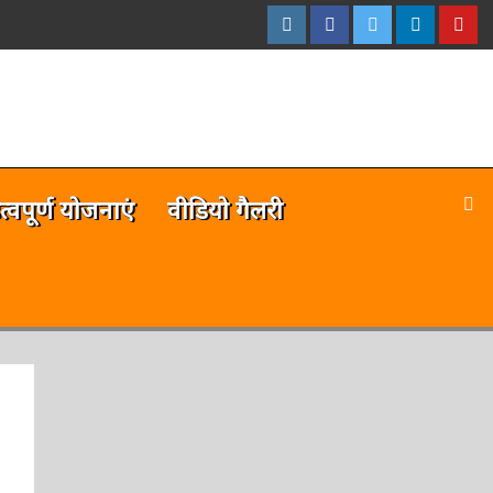
इंस्टाग्राम
फेसबुक
ट्विटर
ऑनलाईन
यू-
–
–
–
भारत
ट्यूब
ऑनलाईन
ऑनलाईन
ऑनलाईन
न्यूज़
–
भारत
भारत
भारत
ऑनला
न्यूज़
न्यूज़
न्यूज़
भारत
न्यूज़
है
त्वपूर्ण योजनाएं
वीडियो गैलरी