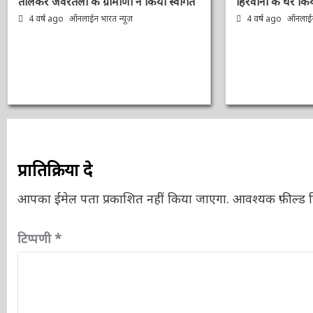
से तौलकर जेवरतला के ग्रामीणों ने किया
हिरवानी के घर कि
स्वागत
4 वर्ष ago
ऑनलाईन 
4 वर्ष ago
ऑनलाईन भारत न्यूज़
प्रातिक्रिया दे
आपका ईमेल पता प्रकाशित नहीं किया जाएगा.
आवश्यक फ़ील्ड चि
टिप्पणी
*