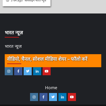
आप भी पढ़े…..
3 वर्ष ago
ऑनलाईन भारत
न्यूज़
भारत न्यूज़
भारत न्यूज़
वीडियो, चैनल, सोशल मीडिया शेयर – फॉलो करें
इंस्टाग्राम
फेसबुक
ट्विटर
ऑनलाईन
यू-
–
–
–
भारत
ट्यूब
Home
ऑनलाईन
ऑनलाईन
ऑनलाईन
न्यूज़
–