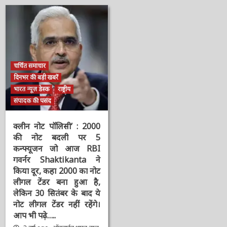
न्यूज़
न्यूज़
चर्चित समाचार
दिनभर की बड़ी खबरें
भारत न्यूज़ डेस्क
राष्ट्रीय
संपादक की पसंद
क्लीन नोट पॉलिसी’ : 2000
की नोट बदली पर 5
कन्फ्यूजन जो आज RBI
गवर्नर Shaktikanta ने
किया दूर, कहा 2000 का
नोट लीगल टेंडर बना हुआ है,
लेकिन 30 सितंबर के बाद ये
नोट लीगल टेंडर नहीं रहेंगे।