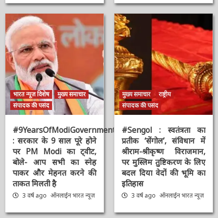
भारत न्यूज़ विशेष
मुख्य समाचार
मुख्य समाचार
राष्ट्रीय
संपादक की पसंद
संपादक की पसंद
#9YearsOfModiGovernment
#Sengol : स्वतंत्रता का
: सरकार के 9 साल पूरे होने
प्रतीक ‘सेंगोल’, संविधान में
पर PM Modi का ट्वीट,
श्रीराम-श्रीकृष्ण विराजमान,
बोले- आप सभी का स्नेह
पर मुस्लिम तुष्टिकरण के
पाकर और मेहनत करने की
लिए बदल दिया वेदों की भूमि
ताकत मिलती है
का इतिहास
3 वर्ष ago
ऑनलाईन भारत
3 वर्ष ago
ऑनलाईन भारत