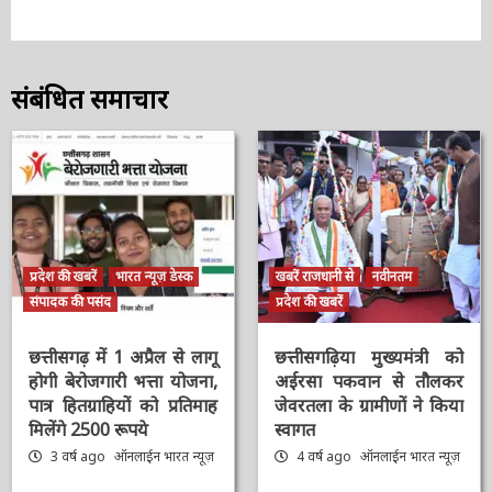
संबंधित समाचार
प्रदेश की खबरें
भारत न्यूज़ डेस्क
खबरें राजधानी से
नवीनतम
संपादक की पसंद
प्रदेश की खबरें
छत्तीसगढ़ में 1 अप्रैल से लागू
छत्तीसगढ़िया मुख्यमंत्री को
होगी बेरोजगारी भत्ता योजना,
अईरसा पकवान से तौलकर
पात्र हितग्राहियों को प्रतिमाह
जेवरतला के ग्रामीणों ने किया
मिलेंगे 2500 रूपये
स्वागत
3 वर्ष ago
ऑनलाईन भारत
4 वर्ष ago
ऑनलाईन भारत
न्यूज़
न्यूज़