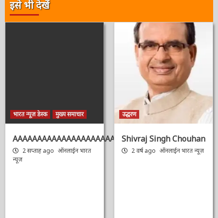
इसे भी देखें
भारत न्यूज़ डेस्क
मुख्य समाचार
उद्धरण
AAAAAAAAAAAAAAAAAAAAAAAAAAAAAAAAA
Shivraj Singh
Chouhan
2 सप्ताह ago
ऑनलाईन भारत
न्यूज़
2 वर्ष ago
ऑनलाईन भारत
न्यूज़