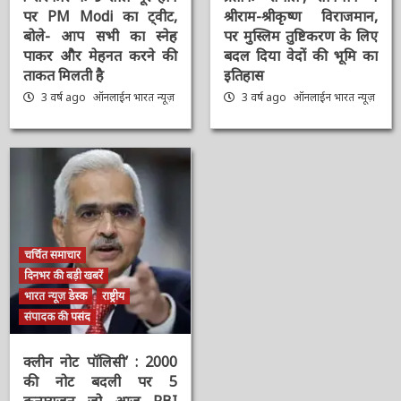
#9YearsOfModiGovernment
#Sengol : स्वतंत्रता का
: सरकार के 9 साल पूरे होने
प्रतीक ‘सेंगोल’, संविधान में
पर PM Modi का ट्वीट,
श्रीराम-श्रीकृष्ण विराजमान,
बोले- आप सभी का स्नेह
पर मुस्लिम तुष्टिकरण के
पाकर और मेहनत करने की
लिए बदल दिया वेदों की भूमि
ताकत मिलती है
का इतिहास
3 वर्ष ago
ऑनलाईन भारत
3 वर्ष ago
ऑनलाईन भारत
न्यूज़
न्यूज़
चर्चित समाचार
दिनभर की बड़ी खबरें
भारत न्यूज़ डेस्क
राष्ट्रीय
संपादक की पसंद