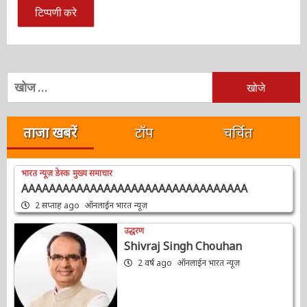
निम्न
को
खोजें:
ताजा खबरें
टॉप
चर्चित
भारत न्यूज़ डेस्क
मुख्य समाचार
AAAAAAAAAAAAAAAAAAAAAAAAAAAAAAAAA
2 सप्ताह ago
ऑनलाईन भारत न्यूज़
उद्धरण
Shivraj Singh Chouhan
2 वर्ष ago
ऑनलाईन भारत न्यूज़