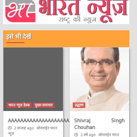
इसे भी देखें
भारत न्यूज़ डेस्क
मुख्य समाचार
उद्धरण
AAAAAAAAAAAAAAAAAAAAAAAAAAAAAAAAA
Shivraj Singh
Chouhan
2 सप्ताह ago
ऑनलाईन भारत
न्यूज़
2 वर्ष ago
ऑनलाईन भारत