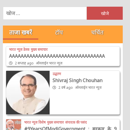
निम्न
को
खोजें:
ताजा खबरें
टॉप
चर्चित
भारत न्यूज़ डेस्क
मुख्य समाचार
AAAAAAAAAAAAAAAAAAAAAAAAAAAAAAAAA
2 सप्ताह ago
ऑनलाईन भारत न्यूज़
उद्धरण
Shivraj Singh Chouhan
2 वर्ष ago
ऑनलाईन भारत न्यूज़
भारत न्यूज़ विशेष
मुख्य समाचार
संपादक की पसंद
#9YearsOfModiGovernment : सरकार के 9