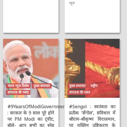
न्यूज़
भारत न्यूज़ विशेष
मुख्य समाचार
मुख्य समाचार
राष्ट्रीय
संपादक की पसंद
संपादक की पसंद
#9YearsOfModiGovernment
#Sengol : स्वतंत्रता का
: सरकार के 9 साल पूरे होने
प्रतीक ‘सेंगोल’, संविधान में
पर PM Modi का ट्वीट,
श्रीराम-श्रीकृष्ण विराजमान,
बोले- आप सभी का स्नेह
पर मुस्लिम तुष्टिकरण के