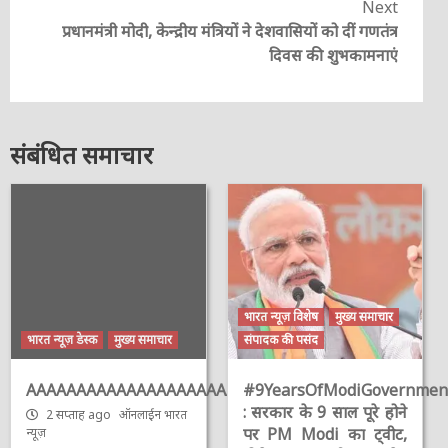
Next
प्रधानमंत्री मोदी, केन्द्रीय मंत्रियों ने देशवासियों को दीं गणतंत्र
दिवस की शुभकामनाएं
संबंधित समाचार
भारत न्यूज़ विशेष
मुख्य समाचार
भारत न्यूज़ डेस्क
मुख्य समाचार
संपादक की पसंद
AAAAAAAAAAAAAAAAAAAAAAAAAAAAAAAAA
#9YearsOfModiGovernmen
: सरकार के 9 साल पूरे होने
2 सप्ताह ago
ऑनलाईन भारत
पर PM Modi का ट्वीट,
न्यूज़