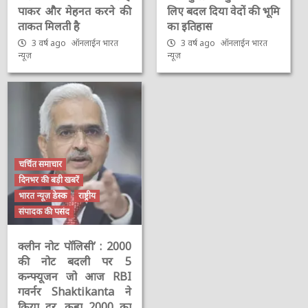
पाकर और मेहनत करने की
लिए बदल दिया वेदों की भूमि
ताकत मिलती है
का इतिहास
3 वर्ष ago
ऑनलाईन भारत
3 वर्ष ago
ऑनलाईन भारत
न्यूज़
न्यूज़
चर्चित समाचार
दिनभर की बड़ी खबरें
भारत न्यूज़ डेस्क
राष्ट्रीय
संपादक की पसंद
क्लीन नोट पॉलिसी’ : 2000
की नोट बदली पर 5
कन्फ्यूजन जो आज RBI
गवर्नर Shaktikanta ने
किया दूर, कहा 2000 का