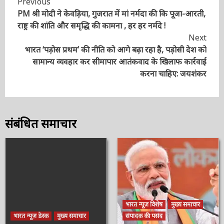
Continue
PM श्री मोदी ने केवड़िया, गुजरात में मां नर्मदा की कि पूजा-
Reading
आरती, राष्ट्र की शांति और समृद्धि की कामना , हर हर नर्मदे !
Next
भारत ‘पड़ोस प्रथम’ की नीति को आगे बढ़ा रहा है, पड़ोसी देश को
सामान्य व्यवहार कर सीमापार आतंकवाद के खिलाफ कार्रवाई
करना चाहिए: जयशंकर
संबंधित समाचार
भारत न्यूज़ विशेष
मुख्य समाचार
भारत न्यूज़ डेस्क
मुख्य समाचार
संपादक की पसंद