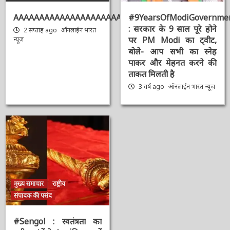
AAAAAAAAAAAAAAAAAAAAAAAAAAAAAAAAA
#9YearsOfModiGovernmen
: सरकार के 9 साल पूरे होने
2 सप्ताह ago
ऑनलाईन भारत
पर PM Modi का ट्वीट,
न्यूज़
बोले- आप सभी का स्नेह
पाकर और मेहनत करने की
ताकत मिलती है
3 वर्ष ago
ऑनलाईन भारत
न्यूज़
मुख्य समाचार
राष्ट्रीय
संपादक की पसंद
#Sengol : स्वतंत्रता का