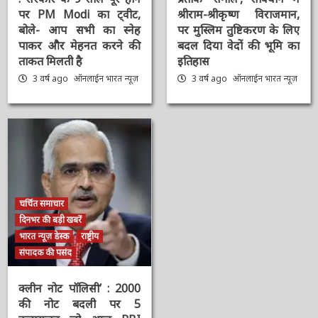
#9YearsOfModiGovernment
#Sengol : स्वतंत्रता का
: सरकार के 9 साल पूरे होने
प्रतीक ‘सेंगोल’, संविधान में
पर PM Modi का ट्वीट,
श्रीराम-श्रीकृष्ण विराजमान,
बोले- आप सभी का स्नेह
पर मुस्लिम तुष्टिकरण के
पाकर और मेहनत करने की
लिए बदल दिया वेदों की भूमि
ताकत मिलती है
का इतिहास
3 वर्ष ago
ऑनलाईन भारत
3 वर्ष ago
ऑनलाईन भारत
न्यूज़
न्यूज़
चर्चित समाचार
दिनभर की बड़ी खबरें
भारत न्यूज़ डेस्क
राष्ट्रीय
संपादक की पसंद
क्लीन नोट पॉलिसी’ : 2000