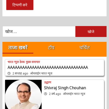
निम्न
को
खोजें:
ताजा खबरें
टॉप
चर्चित
भारत न्यूज़ डेस्क
मुख्य समाचार
AAAAAAAAAAAAAAAAAAAAAAAAAAAAAAAAA
2 सप्ताह ago
ऑनलाईन भारत न्यूज़
उद्धरण
Shivraj Singh Chouhan
2 वर्ष ago
ऑनलाईन भारत न्यूज़