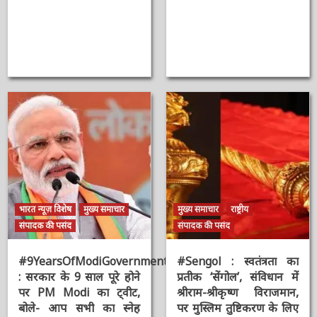
AAAAAAAAAAAAAAAAAAAAAAAAAAAAAAAAA
Shivraj Singh
Chouhan
2 सप्ताह ago
ऑनलाईन भारत
न्यूज़
2 वर्ष ago
ऑनलाईन भारत
न्यूज़
भारत न्यूज़ विशेष
मुख्य समाचार
मुख्य समाचार
राष्ट्रीय
संपादक की पसंद
संपादक की पसंद
#9YearsOfModiGovernment
#Sengol : स्वतंत्रता का