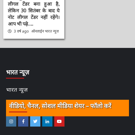
कन्फ्यूजन जो आज RBI
गवर्नर Shaktikanta ने
किया दूर, कहा 2000 का
नोट लीगल टेंडर बना हुआ है,
लेकिन 30 सितंबर के बाद ये
नोट लीगल टेंडर नहीं रहेंगे।
आप भी पढ़े…..
3 वर्ष ago
ऑनलाईन भारत
न्यूज़
भारत न्यूज़
भारत न्यूज़
वीडियो, चैनल, सोशल मीडिया शेयर – फॉलो करें