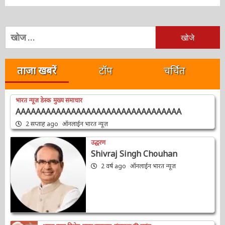
निम्न
को
खोजें:
ताजा खबरें
टॉप
चर्चित
भारत न्यूज़ डेस्क
मुख्य समाचार
AAAAAAAAAAAAAAAAAAAAAAAAAAAAAAAAA
2 सप्ताह ago
ऑनलाईन भारत न्यूज़
उद्धरण
Shivraj Singh Chouhan
2 वर्ष ago
ऑनलाईन भारत न्यूज़