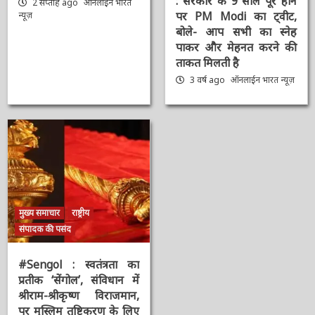
AAAAAAAAAAAAAAAAAAAAAAAAAAAAAAAAA
#9YearsOfModiGovernmen
: सरकार के 9 साल पूरे होने
2 सप्ताह ago
ऑनलाईन भारत
पर PM Modi का ट्वीट,
न्यूज़
बोले- आप सभी का स्नेह
पाकर और मेहनत करने की
ताकत मिलती है
3 वर्ष ago
ऑनलाईन भारत
न्यूज़
मुख्य समाचार
राष्ट्रीय
संपादक की पसंद
#Sengol : स्वतंत्रता का
प्रतीक ‘सेंगोल’, संविधान में
श्रीराम-श्रीकृष्ण विराजमान,