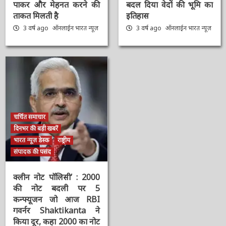
: सरकार के 9 साल पूरे होने
प्रतीक ‘सेंगोल’, संविधान में
पर PM Modi का ट्वीट,
श्रीराम-श्रीकृष्ण विराजमान,
बोले- आप सभी का स्नेह
पर मुस्लिम तुष्टिकरण के
पाकर और मेहनत करने की
लिए बदल दिया वेदों की भूमि
ताकत मिलती है
का इतिहास
3 वर्ष ago
ऑनलाईन भारत
3 वर्ष ago
ऑनलाईन भारत
न्यूज़
न्यूज़
चर्चित समाचार
दिनभर की बड़ी खबरें
भारत न्यूज़ डेस्क
राष्ट्रीय
संपादक की पसंद
क्लीन नोट पॉलिसी’ : 2000
की नोट बदली पर 5