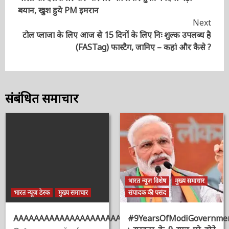
Continue
भारत को दरकिनार कर ‘कश्मीर’ को लेकर तुर्की ने दिया बड़ा
Reading
बयान, खुश हुये PM इमरान
Next
टोल प्लाजा के लिए आज से 15 दिनों के लिए निः शुल्क उपलब्ध
है (FASTag) फास्टैग, जानिए – कहां और कैसे ?
संबंधित समाचार
भारत न्यूज़ विशेष
मुख्य समाचार
भारत न्यूज़ डेस्क
मुख्य समाचार
संपादक की पसंद