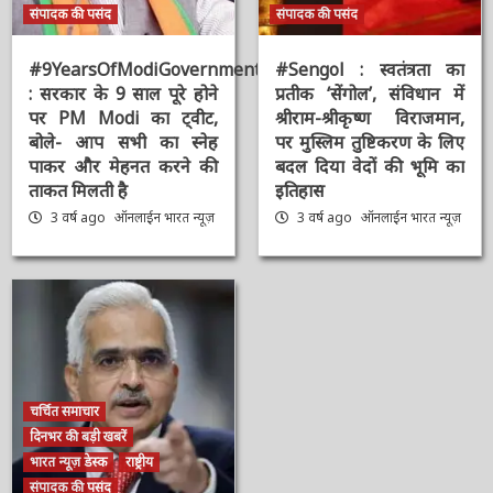
भारत न्यूज़ विशेष
मुख्य समाचार
मुख्य समाचार
राष्ट्रीय
संपादक की पसंद
संपादक की पसंद
#9YearsOfModiGovernment
#Sengol : स्वतंत्रता का
: सरकार के 9 साल पूरे होने
प्रतीक ‘सेंगोल’, संविधान में
पर PM Modi का ट्वीट,
श्रीराम-श्रीकृष्ण विराजमान,
बोले- आप सभी का स्नेह
पर मुस्लिम तुष्टिकरण के
पाकर और मेहनत करने की
लिए बदल दिया वेदों की भूमि
ताकत मिलती है
का इतिहास
3 वर्ष ago
ऑनलाईन भारत
3 वर्ष ago
ऑनलाईन भारत
न्यूज़
न्यूज़