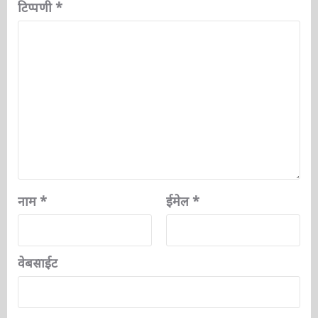
फ़ील्ड चिह्नित हैं
*
टिप्पणी
*
नाम
*
ईमेल
*
वेबसाईट