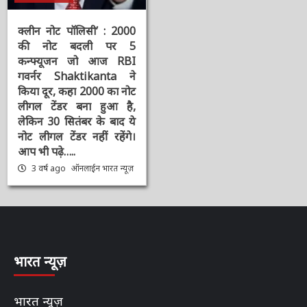
चर्चित समाचार
दिनभर की बड़ी खबरें
भारत न्यूज़ डेस्क
राष्ट्रीय
संपादक की पसंद
क्लीन नोट पॉलिसी’ : 2000
की नोट बदली पर 5
कन्फ्यूजन जो आज RBI
गवर्नर Shaktikanta ने
किया दूर, कहा 2000 का
नोट लीगल टेंडर बना हुआ है,
लेकिन 30 सितंबर के बाद ये
नोट लीगल टेंडर नहीं रहेंगे।
आप भी पढ़े…..
3 वर्ष ago
ऑनलाईन भारत
न्यूज़