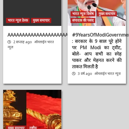
भारत न्यूज़ विशेष
मुख्य समाचार
भारत न्यूज़ डेस्क
मुख्य समाचार
संपादक की पसंद
AAAAAAAAAAAAAAAAAAAAAAAAAAAAAAAAA
#9YearsOfModiGovernmen
: सरकार के 9 साल पूरे होने
2 सप्ताह ago
ऑनलाईन भारत
पर PM Modi का ट्वीट,
न्यूज़
बोले- आप सभी का स्नेह
पाकर और मेहनत करने की
ताकत मिलती है
3 वर्ष ago
ऑनलाईन भारत
न्यूज़