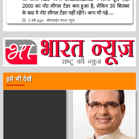
चर्चित समाचार
दिनभर की बड़ी खबरें
भारत न्यूज़ डेस्क
राष्ट्रीय
संपादक की पसंद
क्लीन नोट पॉलिसी’ : 2000 की नोट बदली पर 5
कन्फ्यूजन जो आज RBI गवर्नर Shaktikanta ने किया
दूर, कहा 2000 का नोट लीगल टेंडर बना हुआ है, लेकिन
30 सितंबर के बाद ये नोट लीगल टेंडर नहीं रहेंगे। आप भी
पढ़े…..
3 वर्ष ago
ऑनलाईन भारत न्यूज़
इसे भी देखें