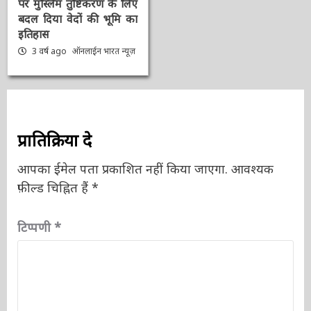
प्रतीक ‘सेंगोल’, संविधान में
श्रीराम-श्रीकृष्ण विराजमान,
पर मुस्लिम तुष्टिकरण के
लिए बदल दिया वेदों की भूमि
का इतिहास
3 वर्ष ago
ऑनलाईन भारत
न्यूज़
प्रातिक्रिया दे
आपका ईमेल पता प्रकाशित नहीं किया जाएगा.
आवश्यक
फ़ील्ड चिह्नित हैं
*
टिप्पणी
*