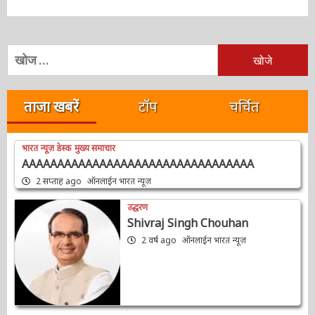
निम्न
को
खोजें:
ताजा खबरें
टॉप
चर्चित
भारत न्यूज़ डेस्क
मुख्य समाचार
AAAAAAAAAAAAAAAAAAAAAAAAAAAAAAAAA
2 सप्ताह ago
ऑनलाईन भारत न्यूज़
उद्धरण
Shivraj Singh Chouhan
2 वर्ष ago
ऑनलाईन भारत न्यूज़