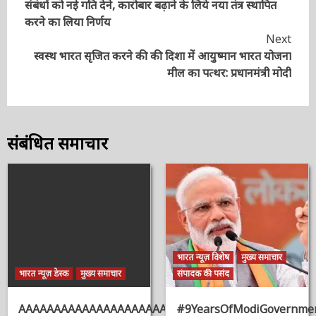
Continue
Previous
“चेन्नई संपर्क” मोदी-शी ने अनौपचारिक शिखर वार्ता में भारत-
Reading
चीन संबंधों को नई गति देने, कारोबार बढ़ाने के लिये नया तंत्र
स्थापित करने का लिया निर्णय
Next
स्वस्थ भारत सृजित करने की की दिशा में आयुष्मान भारत
योजना मील का पत्थर: प्रधानमंत्री मोदी
संबंधित समाचार
भारत न्यूज़ विशेष
मुख्य समाचार
भारत न्यूज़ डेस्क
मुख्य समाचार
संपादक की पसंद