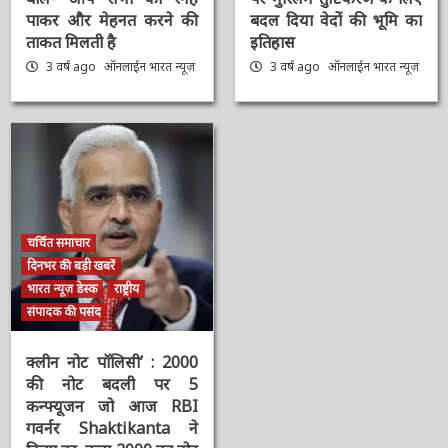
#9YearsOfModiGovernment
#Sengol : स्वतंत्रता का
: सरकार के 9 साल पूरे होने
प्रतीक ‘सेंगोल’, संविधान में
पर PM Modi का ट्वीट,
श्रीराम-श्रीकृष्ण विराजमान,
बोले- आप सभी का स्नेह
पर मुस्लिम तुष्टिकरण के
पाकर और मेहनत करने की
लिए बदल दिया वेदों की भूमि
ताकत मिलती है
का इतिहास
3 वर्ष ago
ऑनलाईन भारत
3 वर्ष ago
ऑनलाईन भारत
न्यूज़
न्यूज़
चर्चित समाचार
दिनभर की बड़ी खबरें
भारत न्यूज़ डेस्क
राष्ट्रीय
संपादक की पसंद