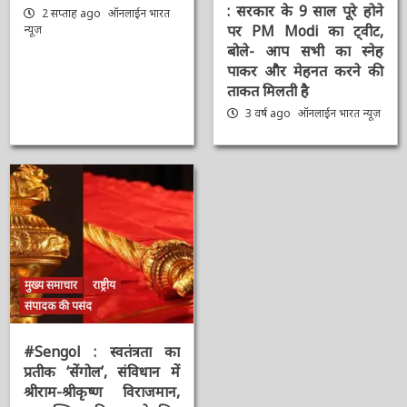
AAAAAAAAAAAAAAAAAAAAAAAAAAAAAAAAA
#9YearsOfModiGovernmen
: सरकार के 9 साल पूरे होने
2 सप्ताह ago
ऑनलाईन भारत
पर PM Modi का ट्वीट,
न्यूज़
बोले- आप सभी का स्नेह
पाकर और मेहनत करने की
ताकत मिलती है
3 वर्ष ago
ऑनलाईन भारत
न्यूज़
मुख्य समाचार
राष्ट्रीय
संपादक की पसंद
#Sengol : स्वतंत्रता का