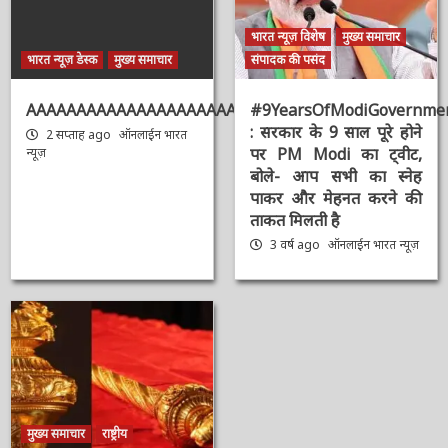
भारत न्यूज़ विशेष
मुख्य समाचार
भारत न्यूज़ डेस्क
मुख्य समाचार
संपादक की पसंद
AAAAAAAAAAAAAAAAAAAAAAAAAAAAAAAAA
#9YearsOfModiGovernmen
: सरकार के 9 साल पूरे होने
2 सप्ताह ago
ऑनलाईन भारत
पर PM Modi का ट्वीट,
न्यूज़
बोले- आप सभी का स्नेह
पाकर और मेहनत करने की
ताकत मिलती है
3 वर्ष ago
ऑनलाईन भारत
न्यूज़