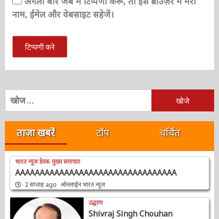
अगली बार जब मैं टिप्पणी करूँ, तो इस ब्राउज़र में मेरा
नाम, ईमेल और वेबसाइट सहेजें।
निम्न
को
खोजें:
ताजा खबरें
टॉप
चर्चित
भारत न्यूज़ डेस्क
मुख्य समाचार
AAAAAAAAAAAAAAAAAAAAAAAAAAAAAAAAA
2 सप्ताह ago
ऑनलाईन भारत न्यूज़