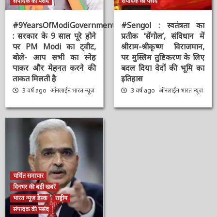
भारत न्यूज़ विशेष
मुख्य समाचार
मुख्य समाचार
राष्ट्रीय
संपादक की पसंद
संपादक की पसंद
#9YearsOfModiGovernment
#Sengol : स्वतंत्रता का
: सरकार के 9 साल पूरे होने
प्रतीक ‘सेंगोल’, संविधान में
पर PM Modi का ट्वीट,
श्रीराम-श्रीकृष्ण विराजमान,
बोले- आप सभी का स्नेह
पर मुस्लिम तुष्टिकरण के
पाकर और मेहनत करने की
लिए बदल दिया वेदों की भूमि
ताकत मिलती है
का इतिहास
3 वर्ष ago
ऑनलाईन भारत
3 वर्ष ago
ऑनलाईन भारत
न्यूज़
न्यूज़