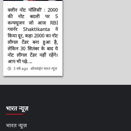
चर्चित समाचार
दिनभर की बड़ी खबरें
भारत न्यूज़ डेस्क
राष्ट्रीय
संपादक की पसंद
क्लीन नोट पॉलिसी’ : 2000
की नोट बदली पर 5
कन्फ्यूजन जो आज RBI
गवर्नर Shaktikanta ने
किया दूर, कहा 2000 का
नोट लीगल टेंडर बना हुआ है,
लेकिन 30 सितंबर के बाद ये
नोट लीगल टेंडर नहीं रहेंगे।
आप भी पढ़े…..
3 वर्ष ago
ऑनलाईन भारत
न्यूज़