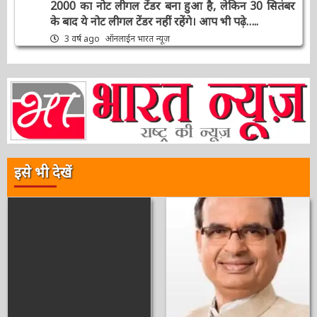
संपादक की पसंद
क्लीन नोट पॉलिसी’ : 2000 की नोट बदली पर 5
कन्फ्यूजन जो आज RBI गवर्नर Shaktikanta ने किया
दूर, कहा 2000 का नोट लीगल टेंडर बना हुआ है, लेकिन
30 सितंबर के बाद ये नोट लीगल टेंडर नहीं रहेंगे। आप भी
पढ़े…..
3 वर्ष ago
ऑनलाईन भारत न्यूज़
इसे भी देखें