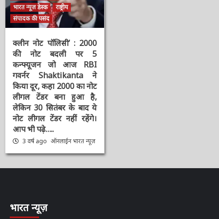
चर्चित समाचार
दिनभर की बड़ी खबरें
भारत न्यूज़ डेस्क
राष्ट्रीय
संपादक की पसंद
क्लीन नोट पॉलिसी’ : 2000
की नोट बदली पर 5
कन्फ्यूजन जो आज RBI
गवर्नर Shaktikanta ने
किया दूर, कहा 2000 का
नोट लीगल टेंडर बना हुआ है,
लेकिन 30 सितंबर के बाद ये
नोट लीगल टेंडर नहीं रहेंगे।
आप भी पढ़े…..
3 वर्ष ago
ऑनलाईन भारत
न्यूज़