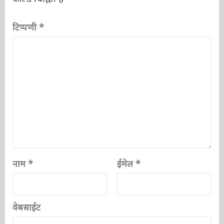
आपका ईमेल पता प्रकाशित नहीं किया जाएगा.
आवश्यक
फ़ील्ड चिह्नित हैं
*
टिप्पणी
*
नाम
*
ईमेल
*