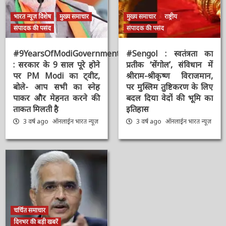
भारत न्यूज़ विशेष
मुख्य समाचार
मुख्य समाचार
राष्ट्रीय
संपादक की पसंद
संपादक की पसंद
#9YearsOfModiGovernment
#Sengol : स्वतंत्रता का
: सरकार के 9 साल पूरे होने
प्रतीक ‘सेंगोल’, संविधान में
पर PM Modi का ट्वीट,
श्रीराम-श्रीकृष्ण विराजमान,
बोले- आप सभी का स्नेह
पर मुस्लिम तुष्टिकरण के
पाकर और मेहनत करने की
लिए बदल दिया वेदों की भूमि
ताकत मिलती है
का इतिहास
3 वर्ष ago
ऑनलाईन भारत
3 वर्ष ago
ऑनलाईन भारत
न्यूज़
न्यूज़