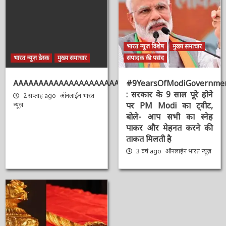
भारत न्यूज़ विशेष
मुख्य समाचार
भारत न्यूज़ डेस्क
मुख्य समाचार
संपादक की पसंद
AAAAAAAAAAAAAAAAAAAAAAAAAAAAAAAAA
#9YearsOfModiGovernmen
: सरकार के 9 साल पूरे होने
2 सप्ताह ago
ऑनलाईन भारत
पर PM Modi का ट्वीट,
न्यूज़
बोले- आप सभी का स्नेह
पाकर और मेहनत करने की
ताकत मिलती है
3 वर्ष ago
ऑनलाईन भारत
न्यूज़