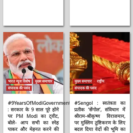
न्यूज़
2 वर्ष ago
ऑनलाईन भारत
न्यूज़
भारत न्यूज़ विशेष
मुख्य समाचार
मुख्य समाचार
राष्ट्रीय
संपादक की पसंद
संपादक की पसंद
#9YearsOfModiGovernment
#Sengol : स्वतंत्रता का
: सरकार के 9 साल पूरे होने
प्रतीक ‘सेंगोल’, संविधान में