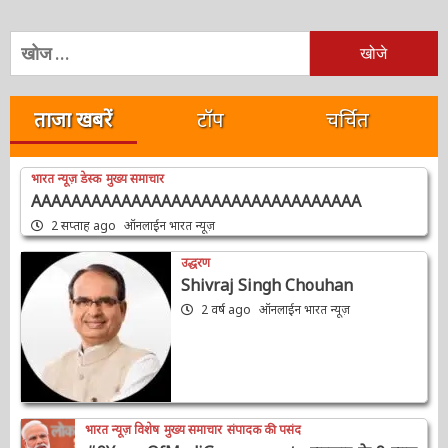
निम्न
को
खोजें:
ताजा खबरें
टॉप
चर्चित
भारत न्यूज़ डेस्क
मुख्य समाचार
AAAAAAAAAAAAAAAAAAAAAAAAAAAAAAAAA
2 सप्ताह ago
ऑनलाईन भारत न्यूज़
उद्धरण
Shivraj Singh Chouhan
2 वर्ष ago
ऑनलाईन भारत न्यूज़