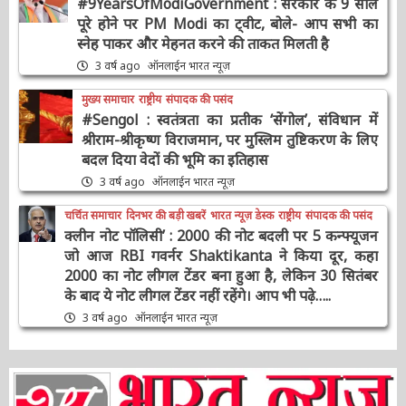
भारत न्यूज़ विशेष
मुख्य समाचार
संपादक की पसंद
#9YearsOfModiGovernment : सरकार के 9
साल पूरे होने पर PM Modi का ट्वीट, बोले- आप सभी
का स्नेह पाकर और मेहनत करने की ताकत मिलती है
3 वर्ष ago
ऑनलाईन भारत न्यूज़
मुख्य समाचार
राष्ट्रीय
संपादक की पसंद
#Sengol : स्वतंत्रता का प्रतीक ‘सेंगोल’, संविधान में
श्रीराम-श्रीकृष्ण विराजमान, पर मुस्लिम तुष्टिकरण के
लिए बदल दिया वेदों की भूमि का इतिहास
3 वर्ष ago
ऑनलाईन भारत न्यूज़
चर्चित समाचार
दिनभर की बड़ी खबरें
भारत न्यूज़ डेस्क
राष्ट्रीय
संपादक की पसंद
क्लीन नोट पॉलिसी’ : 2000 की नोट बदली पर 5
कन्फ्यूजन जो आज RBI गवर्नर Shaktikanta ने किया
दूर, कहा 2000 का नोट लीगल टेंडर बना हुआ है, लेकिन
30 सितंबर के बाद ये नोट लीगल टेंडर नहीं रहेंगे। आप भी
पढ़े…..
3 वर्ष ago
ऑनलाईन भारत न्यूज़