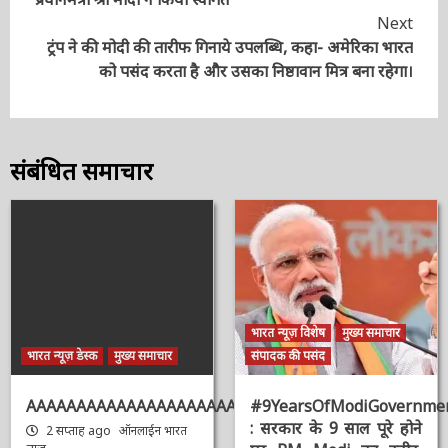
Reading
अहमदाबाद, प्रधानमंत्री श्री मोदी ने किया स्वागत
Next
ट्रंप ने की मोदी की तारीफ गिनाये उपलब्धि, कहा- अमेरिका
भारत को पसंद करता है और उसका निष्ठावान मित्र बना रहेगा।
संबंधित समाचार
भारत न्यूज़ विशेष
मुख्य समाचार
भारत न्यूज़ डेस्क
मुख्य समाचार
संपादक की पसंद
AAAAAAAAAAAAAAAAAAAAAAAAAAAAAAAAA
#9YearsOfModiGovernmen
: सरकार के 9 साल पूरे होने
2 सप्ताह ago
ऑनलाईन भारत