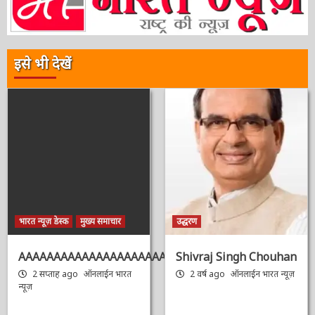
इसे भी देखें
भारत न्यूज़ डेस्क
मुख्य समाचार
उद्धरण
AAAAAAAAAAAAAAAAAAAAAAAAAAAAAAAAA
Shivraj Singh
Chouhan
2 सप्ताह ago
ऑनलाईन भारत