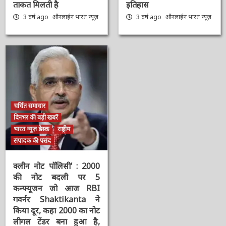
पर PM Modi का ट्वीट,
श्रीराम-श्रीकृष्ण विराजमान,
बोले- आप सभी का स्नेह
पर मुस्लिम तुष्टिकरण के
पाकर और मेहनत करने की
लिए बदल दिया वेदों की भूमि
ताकत मिलती है
का इतिहास
3 वर्ष ago
ऑनलाईन भारत
3 वर्ष ago
ऑनलाईन भारत
न्यूज़
न्यूज़
चर्चित समाचार
दिनभर की बड़ी खबरें
भारत न्यूज़ डेस्क
राष्ट्रीय
संपादक की पसंद
क्लीन नोट पॉलिसी’ : 2000
की नोट बदली पर 5
कन्फ्यूजन जो आज RBI