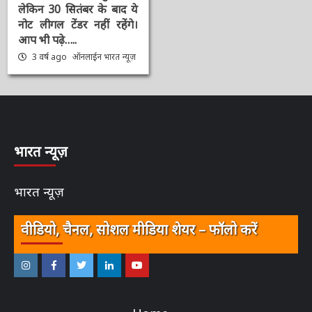
गवर्नर Shaktikanta ने
किया दूर, कहा 2000 का
नोट लीगल टेंडर बना हुआ है,
लेकिन 30 सितंबर के बाद ये
नोट लीगल टेंडर नहीं रहेंगे।
आप भी पढ़े…..
3 वर्ष ago
ऑनलाईन भारत
न्यूज़
भारत न्यूज़
भारत न्यूज़
वीडियो, चैनल, सोशल मीडिया शेयर – फॉलो करें