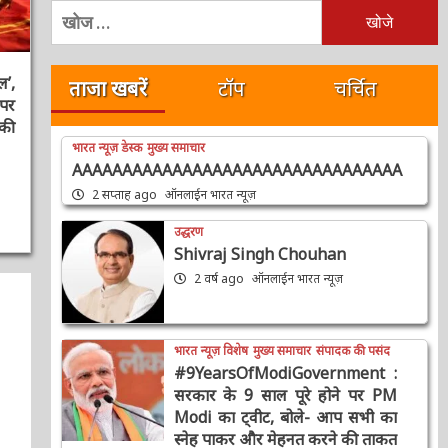
निम्न
को
खोजें:
ताजा खबरें
टॉप
चर्चित
,
र
ी
भारत न्यूज़ डेस्क
मुख्य समाचार
AAAAAAAAAAAAAAAAAAAAAAAAAAAAAAAAA
2 सप्ताह ago
ऑनलाईन भारत न्यूज़
उद्धरण
Shivraj Singh Chouhan
2 वर्ष ago
ऑनलाईन भारत न्यूज़
भारत न्यूज़ विशेष
मुख्य समाचार
संपादक की पसंद
#9YearsOfModiGovernment :
सरकार के 9 साल पूरे होने पर PM
Modi का ट्वीट, बोले- आप सभी का