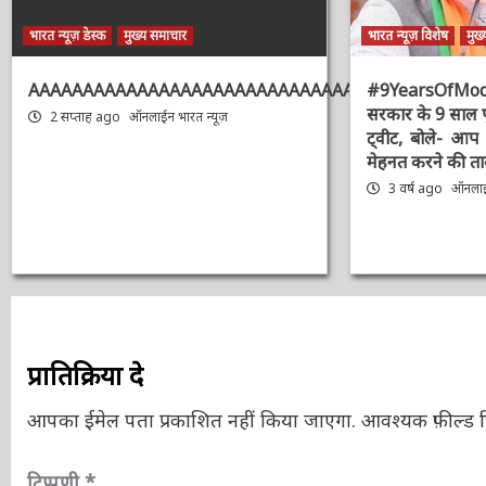
भारत न्यूज़ डेस्क
मुख्य समाचार
भारत न्यूज़ विशेष
मुख्
AAAAAAAAAAAAAAAAAAAAAAAAAAAAAAAAA
#9YearsOfMo
सरकार के 9 साल 
2 सप्ताह ago
ऑनलाईन भारत न्यूज़
का ट्वीट, बोले-
और मेहनत करने क
3 वर्ष ago
ऑनलाईन
प्रातिक्रिया दे
आपका ईमेल पता प्रकाशित नहीं किया जाएगा.
आवश्यक फ़ील्ड चि