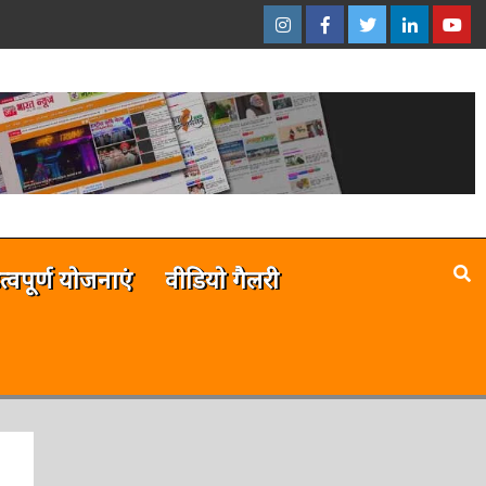
इंस्टाग्राम
फेसबुक
ट्विटर
ऑनलाईन
यू-
–
–
–
भारत
ट्यूब
ऑनलाईन
ऑनलाईन
ऑनलाईन
न्यूज़
–
भारत
भारत
भारत
ऑनला
न्यूज़
न्यूज़
न्यूज़
भारत
न्यूज़
है
त्वपूर्ण योजनाएं
वीडियो गैलरी