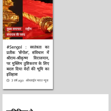
मुख्य समाचार
राष्ट्रीय
संपादक की पसंद
#Sengol : स्वतंत्रता का
प्रतीक ‘सेंगोल’, संविधान में
श्रीराम-श्रीकृष्ण विराजमान,
पर मुस्लिम तुष्टिकरण के
लिए बदल दिया वेदों की भूमि
का इतिहास
3 वर्ष ago
ऑनलाईन भारत
न्यूज़