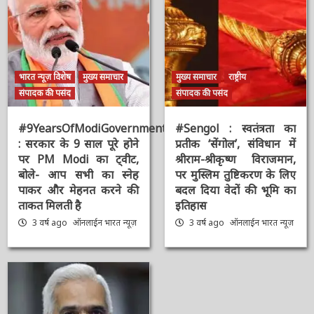
भारत न्यूज़ विशेष
मुख्य समाचार
मुख्य समाचार
राष्ट्रीय
संपादक की पसंद
संपादक की पसंद
#9YearsOfModiGovernment
#Sengol : स्वतंत्रता का
: सरकार के 9 साल पूरे होने
प्रतीक ‘सेंगोल’, संविधान में
पर PM Modi का ट्वीट,
श्रीराम-श्रीकृष्ण विराजमान,
बोले- आप सभी का स्नेह
पर मुस्लिम तुष्टिकरण के
पाकर और मेहनत करने की
लिए बदल दिया वेदों की भूमि
ताकत मिलती है
का इतिहास
3 वर्ष ago
ऑनलाईन भारत
3 वर्ष ago
ऑनलाईन भारत
न्यूज़
न्यूज़