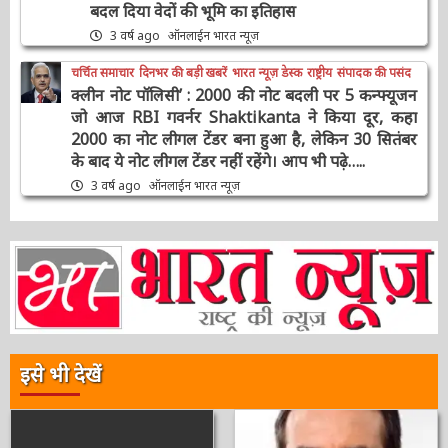
मुख्य समाचार
राष्ट्रीय
संपादक की पसंद
#Sengol : स्वतंत्रता का प्रतीक ‘सेंगोल’, संविधान में
श्रीराम-श्रीकृष्ण विराजमान, पर मुस्लिम तुष्टिकरण के
लिए बदल दिया वेदों की भूमि का इतिहास
3 वर्ष ago
ऑनलाईन भारत न्यूज़
चर्चित समाचार
दिनभर की बड़ी खबरें
भारत न्यूज़ डेस्क
राष्ट्रीय
संपादक की पसंद
क्लीन नोट पॉलिसी’ : 2000 की नोट बदली पर 5
कन्फ्यूजन जो आज RBI गवर्नर Shaktikanta ने किया
दूर, कहा 2000 का नोट लीगल टेंडर बना हुआ है, लेकिन
30 सितंबर के बाद ये नोट लीगल टेंडर नहीं रहेंगे। आप भी
पढ़े…..
3 वर्ष ago
ऑनलाईन भारत न्यूज़