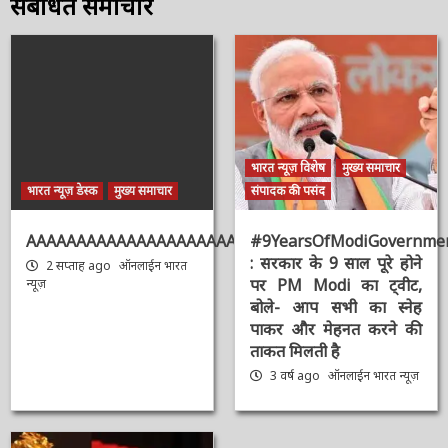
संबंधित समाचार
भारत न्यूज़ विशेष
मुख्य समाचार
भारत न्यूज़ डेस्क
मुख्य समाचार
संपादक की पसंद
AAAAAAAAAAAAAAAAAAAAAAAAAAAAAAAAA
#9YearsOfModiGovernmen
: सरकार के 9 साल पूरे होने
2 सप्ताह ago
ऑनलाईन भारत
पर PM Modi का ट्वीट,
न्यूज़
बोले- आप सभी का स्नेह
पाकर और मेहनत करने की
ताकत मिलती है
3 वर्ष ago
ऑनलाईन भारत
न्यूज़