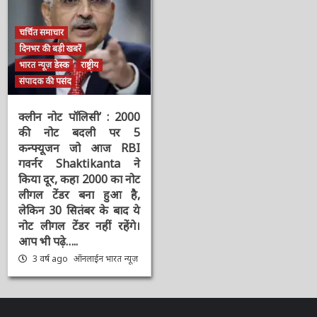
चर्चित समाचार
दिनभर की बड़ी खबरें
भारत न्यूज़ डेस्क
राष्ट्रीय
संपादक की पसंद
क्लीन नोट पॉलिसी’ : 2000
की नोट बदली पर 5
कन्फ्यूजन जो आज RBI
गवर्नर Shaktikanta ने
किया दूर, कहा 2000 का
नोट लीगल टेंडर बना हुआ है,
लेकिन 30 सितंबर के बाद ये
नोट लीगल टेंडर नहीं रहेंगे।
आप भी पढ़े…..