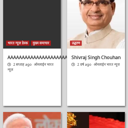
इसे भी देखें
भारत न्यूज़ डेस्क
मुख्य समाचार
उद्धरण
AAAAAAAAAAAAAAAAAAAAAAAAAAAAAAAAA
Shivraj Singh
Chouhan
2 सप्ताह ago
ऑनलाईन भारत
न्यूज़
2 वर्ष ago
ऑनलाईन भारत
न्यूज़