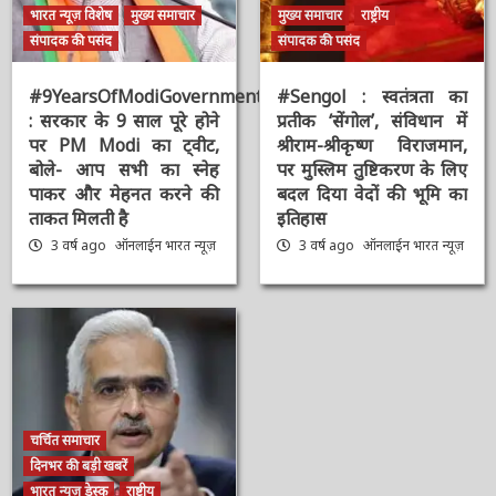
भारत न्यूज़ विशेष
मुख्य समाचार
मुख्य समाचार
राष्ट्रीय
संपादक की पसंद
संपादक की पसंद
#9YearsOfModiGovernment
#Sengol : स्वतंत्रता का
: सरकार के 9 साल पूरे होने
प्रतीक ‘सेंगोल’, संविधान में
पर PM Modi का ट्वीट,
श्रीराम-श्रीकृष्ण विराजमान,
बोले- आप सभी का स्नेह
पर मुस्लिम तुष्टिकरण के
पाकर और मेहनत करने की
लिए बदल दिया वेदों की भूमि
ताकत मिलती है
का इतिहास
3 वर्ष ago
ऑनलाईन भारत
3 वर्ष ago
ऑनलाईन भारत
न्यूज़
न्यूज़