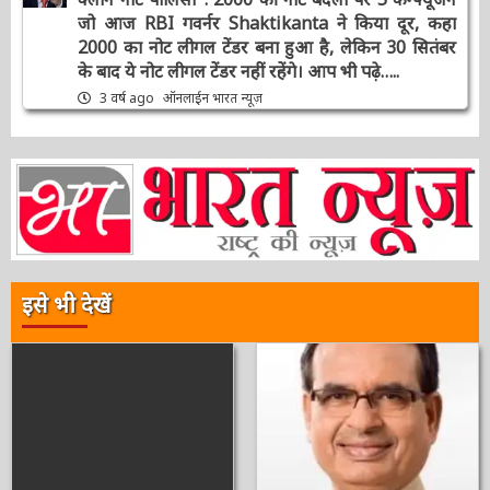
चर्चित समाचार
दिनभर की बड़ी खबरें
भारत न्यूज़ डेस्क
राष्ट्रीय
संपादक की पसंद
क्लीन नोट पॉलिसी’ : 2000 की नोट बदली पर 5
कन्फ्यूजन जो आज RBI गवर्नर Shaktikanta ने किया
दूर, कहा 2000 का नोट लीगल टेंडर बना हुआ है, लेकिन
30 सितंबर के बाद ये नोट लीगल टेंडर नहीं रहेंगे। आप भी
पढ़े…..
3 वर्ष ago
ऑनलाईन भारत न्यूज़
इसे भी देखें