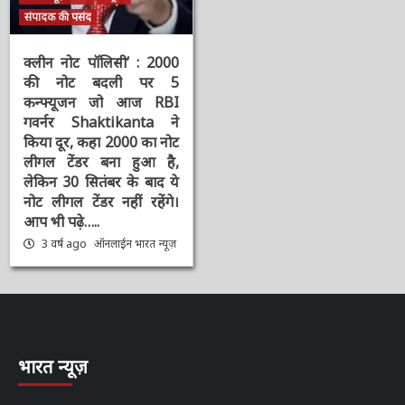
चर्चित समाचार
दिनभर की बड़ी खबरें
भारत न्यूज़ डेस्क
राष्ट्रीय
संपादक की पसंद
क्लीन नोट पॉलिसी’ : 2000
की नोट बदली पर 5
कन्फ्यूजन जो आज RBI
गवर्नर Shaktikanta ने
किया दूर, कहा 2000 का
नोट लीगल टेंडर बना हुआ है,
लेकिन 30 सितंबर के बाद ये
नोट लीगल टेंडर नहीं रहेंगे।
आप भी पढ़े…..
3 वर्ष ago
ऑनलाईन भारत
न्यूज़