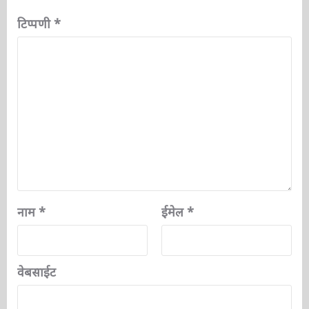
फ़ील्ड चिह्नित हैं
*
टिप्पणी
*
नाम
*
ईमेल
*
वेबसाईट