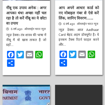
नींबू एक उपाय अनेक : अगर
आप अपने आधार कार्ड को
आपका धंधा अच्छा नहीं चल
नए मोबाइल नंबर से ऐसे करें
रहा है तो करें नींबू का ये
लिंक, जानिए विवरण……..
छोटा सा उपाय
6 वर्ष ago
ऑनलाईन भारत
न्यूज़
6 वर्ष ago
ऑनलाईन भारत
न्यूज़
न्यूज़ डेक्स। आज Aadhaar
Card बेहद अहम डॉक्यूमेंट है।
न्यूज़ डेक्स। तंत्र शास्त्र की भाषा
ये इनकम टैक्स रिटर्न फाइल
में नींबू में वो खास ताकत है जो
करने और…
ग्रहों…
Facebook
Twitter
Email
Wh
Facebook
Twitter
Email
WhatsApp
Share
Share