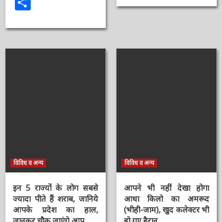
Facebook
Twitter
Email
WhatsApp
Share
विविध व अन्य
विविध व अन्य
इन 5 राज्यों के लोग सबसे
आपने भी नहीं देखा होगा
ज्यादा पीते हैं शराब, जानिये
आधा किलो का अमरूद
आपके प्रदेश का हाल,
(भीही-जाम), खुद कलेक्टर
जानकर चौक जाएंगे आप
भी हो गए हैरान