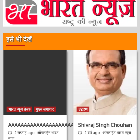
इसे भी देखें
भारत न्यूज़ डेस्क
मुख्य समाचार
उद्धरण
AAAAAAAAAAAAAAAAAAAAAAAAAAAAAAAAA
Shivraj Singh