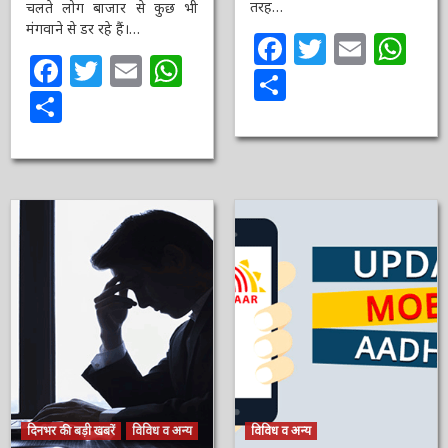
में तरह…
चलते लोग बाजार से कुछ भी
मंगवाने से डर रहे हैं।…
Facebook
Twitter
Email
Wh
Facebook
Twitter
Email
WhatsApp
Share
Share
दिनभर की बड़ी खबरें
विविध व अन्य
विविध व अन्य