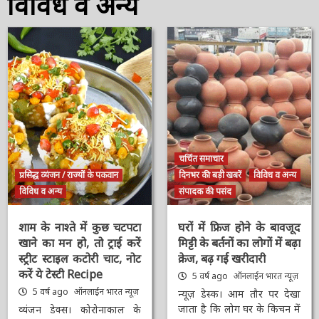
विविध व अन्य
चर्चित समाचार
प्रसिद्ध व्यंजन / राज्यों के पकवान
दिनभर की बड़ी खबरें
विविध व अन्य
विविध व अन्य
संपादक की पसंद
शाम के नाश्ते में कुछ चटपटा
घरों में फ्रिज होने के बावजूद
खाने का मन हो, तो ट्राई करें
मिट्टी के बर्तनों का लोगों में
स्ट्रीट स्टाइल कटोरी चाट, नोट
बढ़ा क्रेज, बढ़ गई खरीदारी
करें ये टेस्टी Recipe
5 वर्ष ago
ऑनलाईन भारत
न्यूज़
5 वर्ष ago
ऑनलाईन भारत
न्यूज़
न्यूज़ डेस्क। आम तौर पर देखा
जाता है कि लोग घर के किचन
व्यंजन डेक्स। कोरोनाकाल के