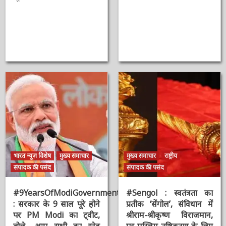
Chouhan
2 सप्ताह ago
ऑनलाईन भारत
न्यूज़
2 वर्ष ago
ऑनलाईन भारत
न्यूज़
भारत न्यूज़ विशेष
मुख्य समाचार
मुख्य समाचार
राष्ट्रीय
संपादक की पसंद
संपादक की पसंद
#9YearsOfModiGovernment
#Sengol : स्वतंत्रता का
: सरकार के 9 साल पूरे होने
प्रतीक ‘सेंगोल’, संविधान में