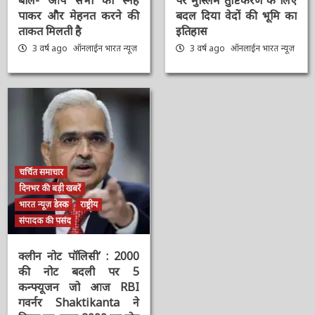
पर PM Modi का ट्वीट,
श्रीराम-श्रीकृष्ण विराजमान,
बोले- आप सभी का स्नेह
पर मुस्लिम तुष्टिकरण के
पाकर और मेहनत करने की
लिए बदल दिया वेदों की भूमि
ताकत मिलती है
का इतिहास
3 वर्ष ago
ऑनलाईन भारत
3 वर्ष ago
ऑनलाईन भारत
न्यूज़
न्यूज़
चर्चित समाचार
दिनभर की बड़ी खबरें
भारत न्यूज़ डेस्क
राष्ट्रीय
संपादक की पसंद
क्लीन नोट पॉलिसी’ : 2000
की नोट बदली पर 5
कन्फ्यूजन जो आज RBI