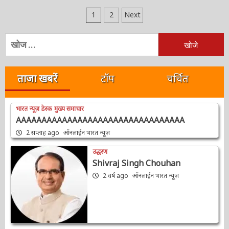
Posts
1
2
Next
pagination
निम्न
को
खोजें:
ताजा खबरें
टॉप
चर्चित
भारत न्यूज़ डेस्क
मुख्य समाचार
AAAAAAAAAAAAAAAAAAAAAAAAAAAAAAAAA
2 सप्ताह ago
ऑनलाईन भारत न्यूज़
उद्धरण
Shivraj Singh Chouhan
2 वर्ष ago
ऑनलाईन भारत न्यूज़