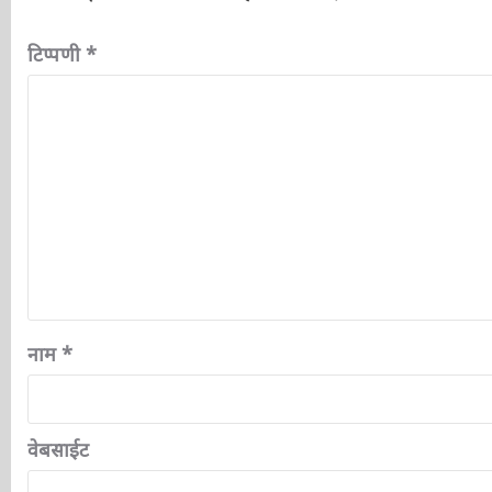
आपका ईमेल पता प्रकाशित नहीं किया जाएगा.
आवश्यक फ़ील्ड चि
टिप्पणी
*
नाम
*
वेबसाईट