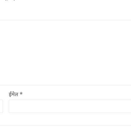
ह्नित हैं
*
ईमेल
*