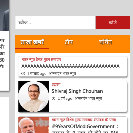
निम्न
को
खोजें:
ताजा खबरें
टॉप
चर्चित
ी
र
ा
भारत न्यूज़ डेस्क
मुख्य समाचार
0
AAAAAAAAAAAAAAAAAAAAAAAAAAAAAAAAA
।
2 सप्ताह ago
ऑनलाईन भारत न्यूज़
उद्धरण
Shivraj Singh Chouhan
2 वर्ष ago
ऑनलाईन भारत न्यूज़
भारत न्यूज़ विशेष
मुख्य समाचार
संपादक की पसंद
#9YearsOfModiGovernment :