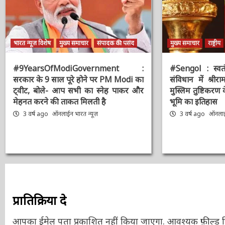
भारत न्यूज़ विशेष
मुख्य समाचार
संपादक की पसंद
मुख्य समाचार
राष्ट्रीय
#9YearsOfModiGovernment :
#Sengol : स्वतंत्
सरकार के 9 साल पूरे होने पर PM Modi
संविधान में श्रीरा
का ट्वीट, बोले- आप सभी का स्नेह पाकर
मुस्लिम तुष्टिकरण 
और मेहनत करने की ताकत मिलती है
भूमि का इतिहास
3 वर्ष ago
ऑनलाईन भारत न्यूज़
3 वर्ष ago
ऑनलाईन
प्रातिक्रिया दे