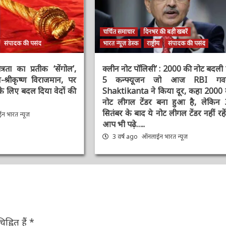
चर्चित समाचार
दिनभर की बड़ी खबरें
संपादक की पसंद
भारत न्यूज़ डेस्क
राष्ट्रीय
संपादक की पसंद
रता का प्रतीक ‘सेंगोल’,
क्लीन नोट पॉलिसी’ : 2000 की नोट बदल
म-श्रीकृष्ण विराजमान, पर
पर 5 कन्फ्यूजन जो आज RBI गवर्न
के लिए बदल दिया वेदों की
Shaktikanta ने किया दूर, कहा 2000 क
नोट लीगल टेंडर बना हुआ है, लेकिन 3
सितंबर के बाद ये नोट लीगल टेंडर नहीं रहेंगे
 भारत न्यूज़
आप भी पढ़े…..
3 वर्ष ago
ऑनलाईन भारत न्यूज़