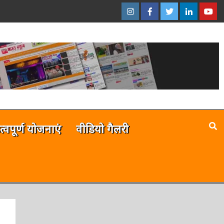
इंस्टाग्राम
फेसबुक
ट्विटर
ऑनलाईन
यू-
–
–
–
भारत
ट्यूब
ऑनलाईन
ऑनलाईन
ऑनलाईन
न्यूज़
–
भारत
भारत
भारत
ऑनला
न्यूज़
न्यूज़
न्यूज़
भारत
न्यूज़
है
त्वपूर्ण योजनाएं
वीडियो गैलरी