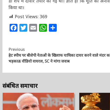
गिराकर डी शेप में दीवार तैयार की गई थी। ज्ञात हो कि मूर्त
शर्मा ने किया था।
Post Views:
369
Facebook
Twitter
Email
WhatsApp
Share
Continue
Previous
हेट स्पीच पर बीजेपी नेताओं के खिलाफ याचिका दायर करने वाले मंदर क
Reading
भड़काऊ वीडियो वायरल, SC ने मांगा जवाब
संबंधित समाचार