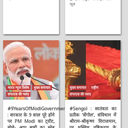
न्यूज़
भारत न्यूज़ विशेष
मुख्य समाचार
मुख्य समाचार
राष्ट्रीय
संपादक की पसंद
संपादक की पसंद
#9YearsOfModiGovernment
#Sengol : स्वतंत्रता का
: सरकार के 9 साल पूरे होने
प्रतीक ‘सेंगोल’, संविधान में
पर PM Modi का ट्वीट,
श्रीराम-श्रीकृष्ण विराजमान,
बोले- आप सभी का स्नेह
पर मुस्लिम तुष्टिकरण के