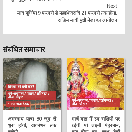
Next
माघ पूर्णिमा 9 फरवरी से महाशिवरात्रि 21 फरवरी तक होगा,
राजिम माघी पुन्नी मेला का आयोजन
संबंधित समाचार
दिनभर की बड़ी खबरें
धर्म-अध्यात्म / पंचांग / राशिफल /
तीज त्यौहार
धर्म-अध्यात्म / पंचांग / राशिफल /
भारत न्यूज़ डेस्क
तीज त्यौहार
अमरनाथ यात्रा 30 जून से
मार्च माह में इन राशियों पर
शुरू होगी, रक्षाबंधन तक
रहेंगी मां लक्ष्मी मेहरबान,
चलेगी
खूब होगा धन- लाभ, देखें