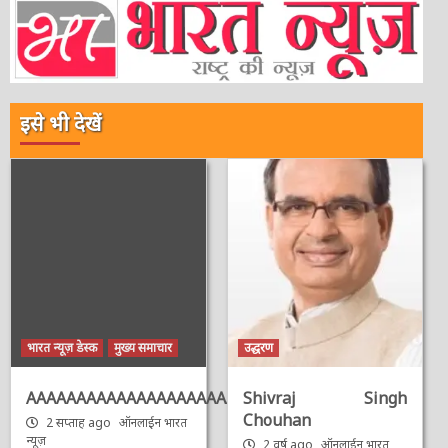
इसे भी देखें
भारत न्यूज़ डेस्क
मुख्य समाचार
उद्धरण
AAAAAAAAAAAAAAAAAAAAAAAAAAAAAAAAA
Shivraj Singh
Chouhan
2 सप्ताह ago
ऑनलाईन भारत
न्यूज़
2 वर्ष ago
ऑनलाईन भारत