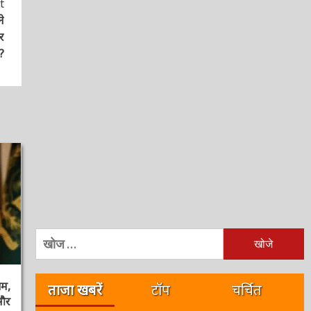
निम्न
को
खोजें:
ताजा खबरें
टॉप
चर्चित
,
र