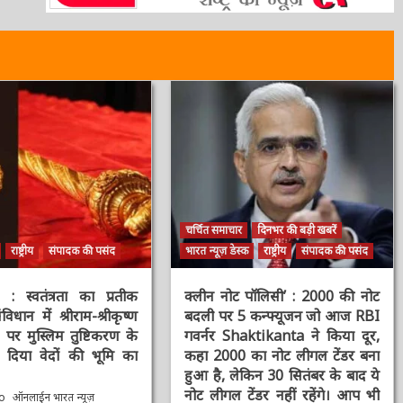
चर्चित समाचार
दिनभर की बड़ी खबरें
राष्ट्रीय
संपादक की पसंद
भारत न्यूज़ डेस्क
राष्ट्रीय
संपादक की पसंद
स्वतंत्रता का प्रतीक
क्लीन नोट पॉलिसी’ : 2000 की नोट
िधान में श्रीराम-श्रीकृष्ण
बदली पर 5 कन्फ्यूजन जो आज RBI
र मुस्लिम तुष्टिकरण के
गवर्नर Shaktikanta ने किया दूर,
िया वेदों की भूमि का
कहा 2000 का नोट लीगल टेंडर बना
हुआ है, लेकिन 30 सितंबर के बाद ये
नोट लीगल टेंडर नहीं रहेंगे। आप भी
o
ऑनलाईन भारत न्यूज़