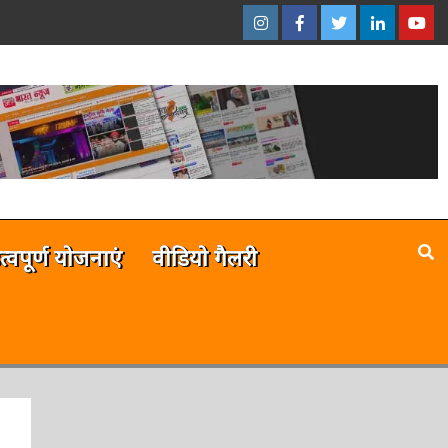
इंस्टाग्राम
फेसबुक
ट्विटर
ऑनलाईन
यू-
–
–
–
भारत
ट्यूब
ऑनलाईन
ऑनलाईन
ऑनलाईन
न्यूज़
–
भारत
भारत
भारत
ऑनला
न्यूज़
न्यूज़
न्यूज़
भारत
न्यूज़
है
त्वपूर्ण योजनाएं
वीडियो गैलरी