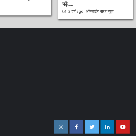
पढ़े…..
3 वर्ष ago
ऑनलाईन भारत न्यूज़
इंस्टाग्राम
फेसबुक
ट्विटर
ऑनलाईन
यू-