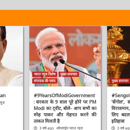
भारत न्यूज़ विशेष
मुख्य समाचार
संपादक की पसंद
मुख्य समाचार
an
#9YearsOfModiGovernment
#Sengol : 
: सरकार के 9 साल पूरे होने पर PM
‘सेंगोल’, संव
ूज़
Modi का ट्वीट, बोले- आप सभी का
विराजमान, प
स्नेह पाकर और मेहनत करने की
लिए बदल द
ताकत मिलती है
इतिहास
3 वर्ष ago
ऑनलाईन भारत न्यूज़
3 वर्ष ag