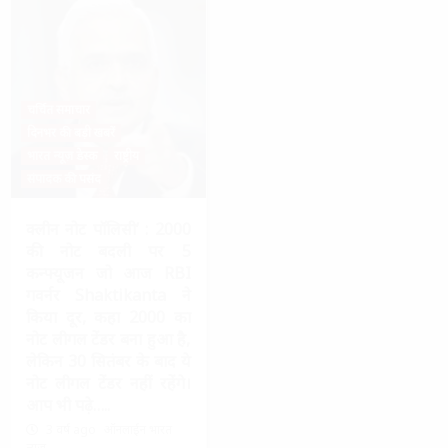
चर्चित समाचार
दिनभर की बड़ी खबरें
भारत न्यूज़ डेस्क
राष्ट्रीय
संपादक की पसंद
क्लीन नोट पॉलिसी’ : 2000
की नोट बदली पर 5
कन्फ्यूजन जो आज RBI
गवर्नर Shaktikanta ने
किया दूर, कहा 2000 का
नोट लीगल टेंडर बना हुआ है,
लेकिन 30 सितंबर के बाद ये
नोट लीगल टेंडर नहीं रहेंगे।
आप भी पढ़े…..
3 वर्ष ago
ऑनलाईन भारत
न्यूज़