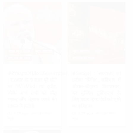
भारत न्यूज़ विशेष
मुख्य समाचार
मुख्य समाचार
राष्ट्रीय
संपादक की पसंद
संपादक की पसंद
#9YearsOfModiGovernment
#Sengol : स्वतंत्रता का
: सरकार के 9 साल पूरे होने
प्रतीक ‘सेंगोल’, संविधान में
पर PM Modi का ट्वीट,
श्रीराम-श्रीकृष्ण विराजमान,
बोले- आप सभी का स्नेह
पर मुस्लिम तुष्टिकरण के
पाकर और मेहनत करने की
लिए बदल दिया वेदों की भूमि
ताकत मिलती है
का इतिहास
3 वर्ष ago
ऑनलाईन भारत
3 वर्ष ago
ऑनलाईन भारत
न्यूज़
न्यूज़