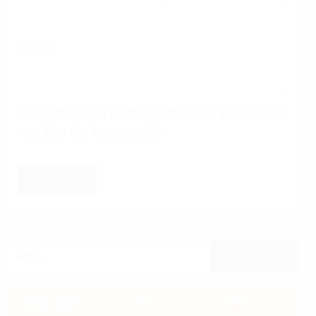
वेबसाईट
अगली बार जब मैं टिप्पणी करूँ, तो इस ब्राउज़र में मेरा
नाम, ईमेल और वेबसाइट सहेजें।
निम्न
को
खोजें:
ताजा खबरें
टॉप
चर्चित