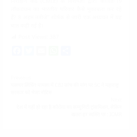
निरीक्षण केंद्र (CMIE) के विशेषज्ञों द्वारा ‘कोविड-19
लॉकडाउन का भारतीय परिवार कैसे मुकाबला कर रहे
हैं? 8 अहम नतीजे” शीर्षक से जारी एक अध्ययन में यह
बात कही गई है।
Post Views:
387
Facebook
Twitter
Email
WhatsApp
Share
Continue
Previous
पालघर लिंचिंग मामला में CBI जांच की मांग पर SC ने महाराष्ट्र
Reading
सरकार को भेजा नोटिस
Next
देश में नहीं हो रहा है कोरोना का कम्युनिटी ट्रांसमिशन, लेकिन
खतरा हर व्यक्ति पर : ICMR