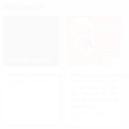
संबंधित समाचार
भारत न्यूज़ विशेष
मुख्य समाचार
भारत न्यूज़ डेस्क
मुख्य समाचार
संपादक की पसंद
AAAAAAAAAAAAAAAAAAAAAAAAAAAAAAAAA
#9YearsOfModiGovernmen
: सरकार के 9 साल पूरे होने
2 सप्ताह ago
ऑनलाईन भारत
पर PM Modi का ट्वीट,
न्यूज़
बोले- आप सभी का स्नेह
पाकर और मेहनत करने की
ताकत मिलती है
3 वर्ष ago
ऑनलाईन भारत
न्यूज़