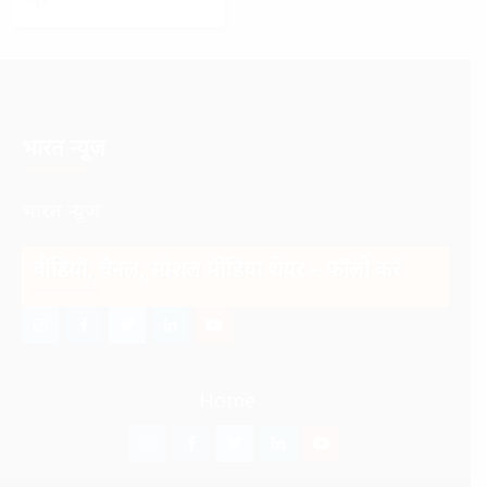
भारत न्यूज़
भारत न्यूज़
वीडियो, चैनल, सोशल मीडिया शेयर – फॉलो करें
इंस्टाग्राम
फेसबुक
ट्विटर
ऑनलाईन
यू-
–
–
–
भारत
ट्यूब
Home
ऑनलाईन
ऑनलाईन
ऑनलाईन
न्यूज़
–
भारत
भारत
भारत
ऑनलाईन
इंस्टाग्राम
फेसबुक
ट्विटर
ऑनलाईन
यू-