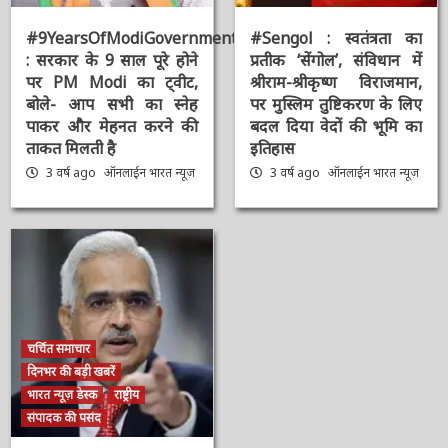
भारत न्यूज़ विशेष
मुख्य समाचार
मुख्य समाचार
राष्ट्रीय
संपादक की पसंद
संपादक की पसंद
#9YearsOfModiGovernment
#Sengol : स्वतंत्रता का
: सरकार के 9 साल पूरे होने
प्रतीक ‘सेंगोल’, संविधान में
पर PM Modi का ट्वीट,
श्रीराम-श्रीकृष्ण विराजमान,
बोले- आप सभी का स्नेह
पर मुस्लिम तुष्टिकरण के
पाकर और मेहनत करने की
लिए बदल दिया वेदों की भूमि
ताकत मिलती है
का इतिहास
3 वर्ष ago
ऑनलाईन भारत
3 वर्ष ago
ऑनलाईन भारत
न्यूज़
न्यूज़
चर्चित समाचार
दिनभर की बड़ी खबरें
भारत न्यूज़ डेस्क
राष्ट्रीय