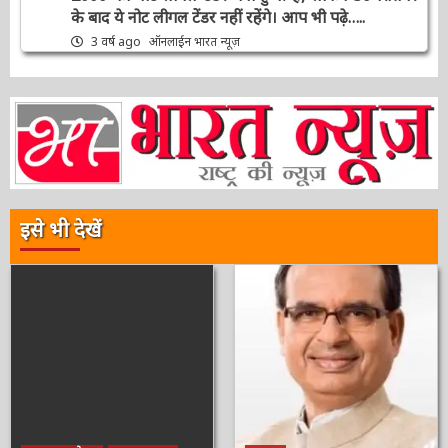
कन्फ्यूजन जो आज RBI गवर्नर Shaktikanta ने किया
दूर, कहा 2000 का नोट लीगल टेंडर बना हुआ है, लेकिन
30 सितंबर के बाद ये नोट लीगल टेंडर नहीं रहेंगे। आप भी
पढ़े…..
3 वर्ष ago
ऑनलाईन भारत न्यूज़
इसे भी देखें