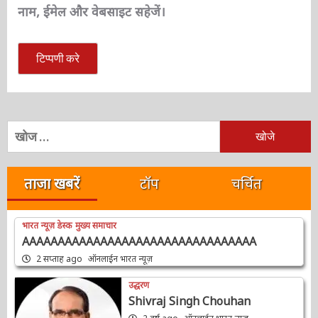
अगली बार जब मैं टिप्पणी करूँ, तो इस ब्राउज़र में मेरा
नाम, ईमेल और वेबसाइट सहेजें।
निम्न
को
खोजें:
ताजा खबरें
टॉप
चर्चित
भारत न्यूज़ डेस्क
मुख्य समाचार
AAAAAAAAAAAAAAAAAAAAAAAAAAAAAAAAA
2 सप्ताह ago
ऑनलाईन भारत न्यूज़
उद्धरण
Shivraj Singh Chouhan