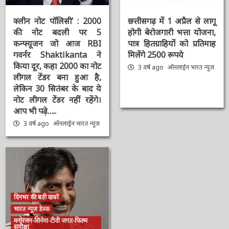
संपादक की पसंद
संपादक की पसंद
क्लीन नोट पॉलिसी’ : 2000
छत्तीसगढ़ में 1 अप्रैल से लागू
की नोट बदली पर 5
होगी बेरोजगारी भत्ता योजना,
कन्फ्यूजन जो आज RBI
पात्र हितग्राहियों को प्रतिमाह
गवर्नर Shaktikanta ने
मिलेंगे 2500 रूपये
किया दूर, कहा 2000 का
3 वर्ष ago
ऑनलाईन भारत
नोट लीगल टेंडर बना हुआ है,
न्यूज़
लेकिन 30 सितंबर के बाद ये
नोट लीगल टेंडर नहीं रहेंगे।
आप भी पढ़े…..
3 वर्ष ago
ऑनलाईन भारत
न्यूज़
दिनभर की बड़ी खबरें
भारत न्यूज़ डेस्क
मनोरंजन-सिनेमा-टीवी जगत-फिल्म