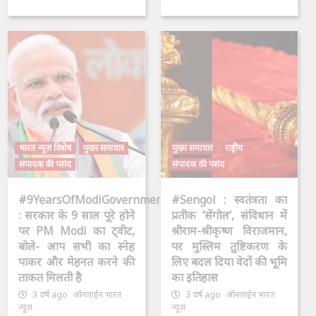
भारत न्यूज़ विशेष
मुख्य समाचार
मुख्य समाचार
राष्ट्रीय
संपादक की पसंद
संपादक की पसंद
#9YearsOfModiGovernment
#Sengol : स्वतंत्रता का
: सरकार के 9 साल पूरे होने
प्रतीक ‘सेंगोल’, संविधान में
पर PM Modi का ट्वीट,
श्रीराम-श्रीकृष्ण विराजमान,
बोले- आप सभी का स्नेह
पर मुस्लिम तुष्टिकरण के
पाकर और मेहनत करने की
लिए बदल दिया वेदों की भूमि
ताकत मिलती है
का इतिहास
3 वर्ष ago
ऑनलाईन भारत
3 वर्ष ago
ऑनलाईन भारत
न्यूज़
न्यूज़