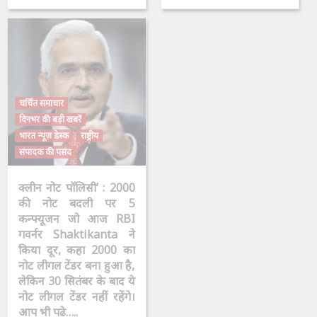
चर्चित समाचार
दिनभर की बड़ी खबरें
भारत न्यूज़ डेस्क
राष्ट्रीय
संपादक की पसंद
क्लीन नोट पॉलिसी’ : 2000
की नोट बदली पर 5
कन्फ्यूजन जो आज RBI
गवर्नर Shaktikanta ने
किया दूर, कहा 2000 का
नोट लीगल टेंडर बना हुआ है,
लेकिन 30 सितंबर के बाद ये
नोट लीगल टेंडर नहीं रहेंगे।
आप भी पढ़े…..