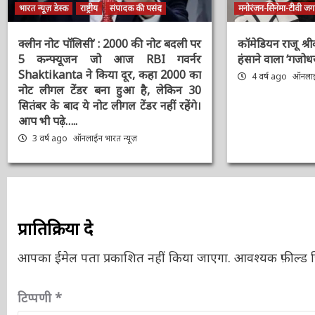
भारत न्यूज़ डेस्क
राष्ट्रीय
संपादक की पसंद
मनोरंजन-सिनेमा-टीवी जगत
क्लीन नोट पॉलिसी’ : 2000 की नोट बदली
कॉमेडियन राजू श्
पर 5 कन्फ्यूजन जो आज RBI गवर्नर
गया हंसाने वाला ‘ग
Shaktikanta ने किया दूर, कहा 2000 का
4 वर्ष ago
ऑनलाईन
नोट लीगल टेंडर बना हुआ है, लेकिन 30
सितंबर के बाद ये नोट लीगल टेंडर नहीं रहेंगे।
आप भी पढ़े…..
3 वर्ष ago
ऑनलाईन भारत न्यूज़
प्रातिक्रिया दे
आपका ईमेल पता प्रकाशित नहीं किया जाएगा.
आवश्यक फ़ील्ड चि
टिप्पणी
*