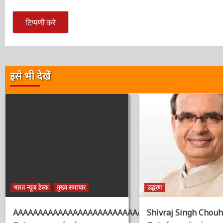
इसे भी देखें
भारत न्यूज़ डेस्क
मुख्य समाचार
उद्धरण
AAAAAAAAAAAAAAAAAAAAAAAAAAAAAAAAA
Shivraj Singh Chouh
2 सप्ताह ago
ऑनलाईन भारत न्यूज़
2 वर्ष ago
ऑनलाईन भारत न्य