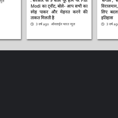
Modi का ट्वीट, बोले- आप सभी का
विराजमान, प
स्नेह पाकर और मेहनत करने की
लिए बदल द
ताकत मिलती है
इतिहास
3 वर्ष ago
ऑनलाईन भारत न्यूज़
3 वर्ष ag