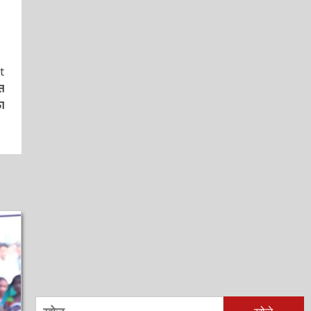
निम्न
को