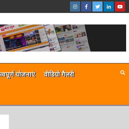
इंस्टाग्राम
फेसबुक
ट्विटर
ऑनलाईन
यू-
–
–
–
भारत
ट्यूब
ऑनलाईन
ऑनलाईन
ऑनलाईन
न्यूज़
–
भारत
भारत
भारत
ऑनला
न्यूज़
न्यूज़
न्यूज़
भारत
न्यूज़
है
त्वपूर्ण योजनाएं
वीडियो गैलरी