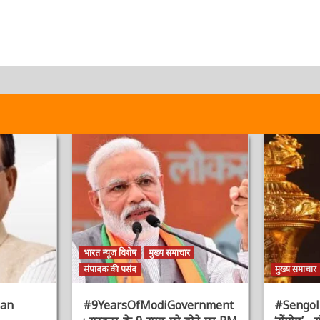
भारत न्यूज़ विशेष
मुख्य समाचार
संपादक की पसंद
मुख्य समाचार
an
#9YearsOfModiGovernment
#Sengol : 
: सरकार के 9 साल पूरे होने पर PM
‘सेंगोल’, संव
ूज़