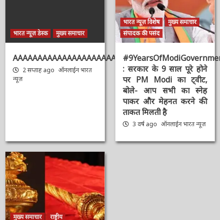
भारत न्यूज़ विशेष
मुख्य समाचार
भारत न्यूज़ डेस्क
मुख्य समाचार
संपादक की पसंद
AAAAAAAAAAAAAAAAAAAAAAAAAAAAAAAAA
#9YearsOfModiGovernmen
: सरकार के 9 साल पूरे होने
2 सप्ताह ago
ऑनलाईन भारत
पर PM Modi का ट्वीट,
न्यूज़
बोले- आप सभी का स्नेह
पाकर और मेहनत करने की
ताकत मिलती है
3 वर्ष ago
ऑनलाईन भारत
न्यूज़