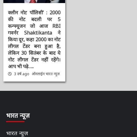
चर्चित समाचार
दिनभर की बड़ी खबरें
भारत न्यूज़ डेस्क
राष्ट्रीय
संपादक की पसंद
क्लीन नोट पॉलिसी’ : 2000
की नोट बदली पर 5
कन्फ्यूजन जो आज RBI
गवर्नर Shaktikanta ने
किया दूर, कहा 2000 का
नोट लीगल टेंडर बना हुआ है,
लेकिन 30 सितंबर के बाद ये
नोट लीगल टेंडर नहीं रहेंगे।
आप भी पढ़े…..
3 वर्ष ago
ऑनलाईन भारत
न्यूज़