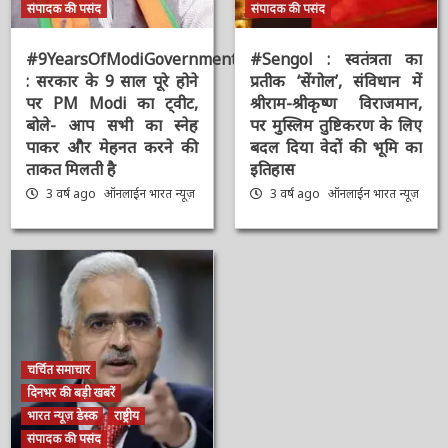
भारत न्यूज़ विशेष
मुख्य समाचार
मुख्य समाचार
राष्ट्रीय
संपादक की पसंद
संपादक की पसंद
#9YearsOfModiGovernment
#Sengol : स्वतंत्रता का
: सरकार के 9 साल पूरे होने
प्रतीक ‘सेंगोल’, संविधान में
पर PM Modi का ट्वीट,
श्रीराम-श्रीकृष्ण विराजमान,
बोले- आप सभी का स्नेह
पर मुस्लिम तुष्टिकरण के
पाकर और मेहनत करने की
लिए बदल दिया वेदों की भूमि
ताकत मिलती है
का इतिहास
3 वर्ष ago
ऑनलाईन भारत
3 वर्ष ago
ऑनलाईन भारत
न्यूज़
न्यूज़