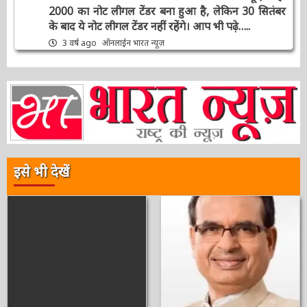
संपादक की पसंद
क्लीन नोट पॉलिसी’ : 2000 की नोट बदली पर 5
कन्फ्यूजन जो आज RBI गवर्नर Shaktikanta ने किया
दूर, कहा 2000 का नोट लीगल टेंडर बना हुआ है, लेकिन
30 सितंबर के बाद ये नोट लीगल टेंडर नहीं रहेंगे। आप भी
पढ़े…..
3 वर्ष ago
ऑनलाईन भारत न्यूज़
इसे भी देखें