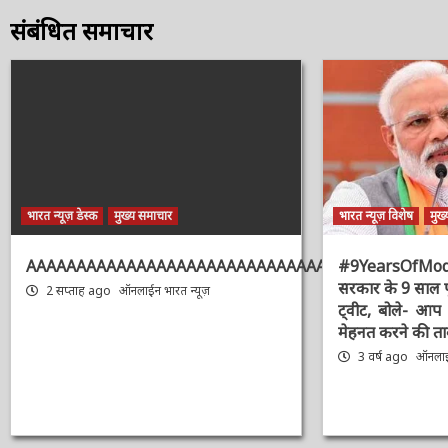
संबंधित समाचार
भारत न्यूज़ डेस्क
मुख्य समाचार
भारत न्यूज़ विशेष
मुख्
AAAAAAAAAAAAAAAAAAAAAAAAAAAAAAAAA
#9YearsOfMo
सरकार के 9 साल 
2 सप्ताह ago
ऑनलाईन भारत न्यूज़
का ट्वीट, बोले-
और मेहनत करने क
3 वर्ष ago
ऑनलाईन