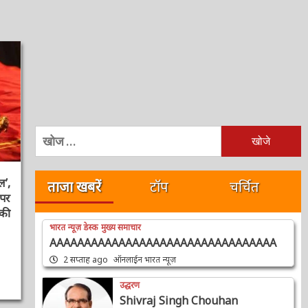
निम्न
को
खोजें:
ताजा खबरें
टॉप
चर्चित
,
र
ी
भारत न्यूज़ डेस्क
मुख्य समाचार
AAAAAAAAAAAAAAAAAAAAAAAAAAAAAAAAA
2 सप्ताह ago
ऑनलाईन भारत न्यूज़
उद्धरण
Shivraj Singh Chouhan