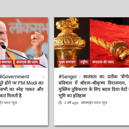
य समाचार
संपादक की पसंद
मुख्य समाचार
राष्ट्रीय
संपादक की पसंद
diGovernment :
#Sengol : स्वतंत्रता का प्रतीक ‘सेंगोल’
पूरे होने पर PM Modi
संविधान में श्रीराम-श्रीकृष्ण विराजमान, प
 आप सभी का स्नेह पाकर
मुस्लिम तुष्टिकरण के लिए बदल दिया वेदों क
ी ताकत मिलती है
भूमि का इतिहास
 भारत न्यूज़
3 वर्ष ago
ऑनलाईन भारत न्यूज़