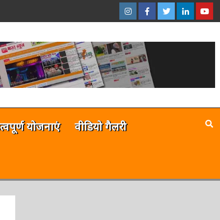
इंस्टाग्राम
फेसबुक
ट्विटर
ऑनलाईन
यू-
–
–
–
भारत
ट्यूब
ऑनलाईन
ऑनलाईन
ऑनलाईन
न्यूज़
–
भारत
भारत
भारत
ऑनला
न्यूज़
न्यूज़
न्यूज़
भारत
न्यूज़
है
त्वपूर्ण योजनाएं
वीडियो गैलरी