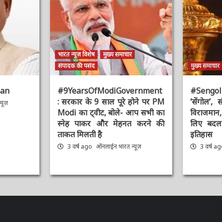
भारत न्यूज़ विशेष
मुख्य समाचार
संपादक की पसंद
मुख्य समाचार
an
#9YearsOfModiGovernment
#Sengol : 
: सरकार के 9 साल पूरे होने पर PM
‘सेंगोल’, संव
ूज़
Modi का ट्वीट, बोले- आप सभी का
विराजमान, प
स्नेह पाकर और मेहनत करने की
लिए बदल द
ताकत मिलती है
इतिहास
3 वर्ष ago
ऑनलाईन भारत न्यूज़
3 वर्ष ag