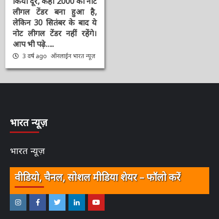
कन्फ्यूजन जो आज RBI
गवर्नर Shaktikanta ने
किया दूर, कहा 2000 का
नोट लीगल टेंडर बना हुआ है,
लेकिन 30 सितंबर के बाद ये
नोट लीगल टेंडर नहीं रहेंगे।
आप भी पढ़े…..
3 वर्ष ago
ऑनलाईन भारत
न्यूज़
भारत न्यूज़
भारत न्यूज़
वीडियो, चैनल, सोशल मीडिया शेयर – फॉलो करें