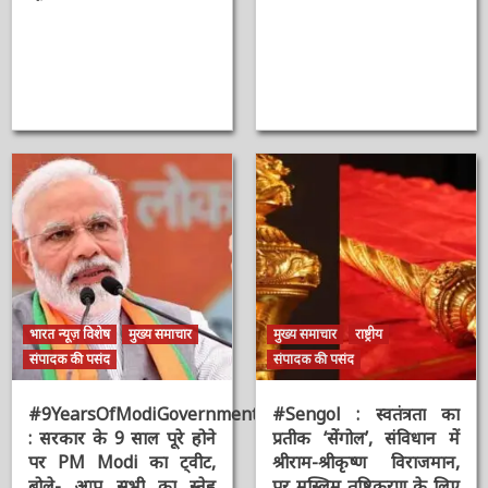
AAAAAAAAAAAAAAAAAAAAAAAAAAAAAAAAA
Shivraj Singh
Chouhan
2 सप्ताह ago
ऑनलाईन भारत
न्यूज़
2 वर्ष ago
ऑनलाईन भारत
न्यूज़
भारत न्यूज़ विशेष
मुख्य समाचार
मुख्य समाचार
राष्ट्रीय
संपादक की पसंद
संपादक की पसंद
#9YearsOfModiGovernment
#Sengol : स्वतंत्रता का