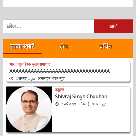
निम्न
को
खोजें:
ताजा खबरें
टॉप
चर्चित
भारत न्यूज़ डेस्क
मुख्य समाचार
AAAAAAAAAAAAAAAAAAAAAAAAAAAAAAAAA
2 सप्ताह ago
ऑनलाईन भारत न्यूज़
उद्धरण
Shivraj Singh Chouhan
2 वर्ष ago
ऑनलाईन भारत न्यूज़