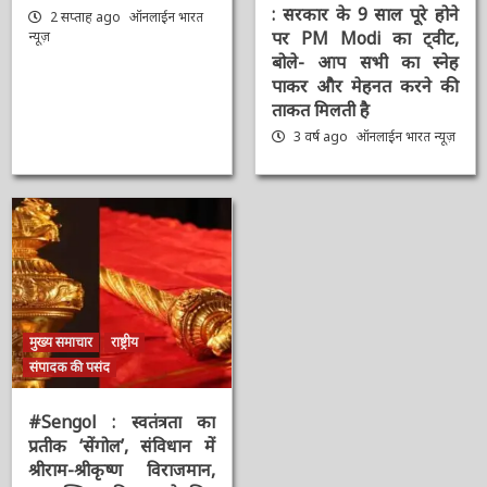
AAAAAAAAAAAAAAAAAAAAAAAAAAAAAAAAA
#9YearsOfModiGovernmen
: सरकार के 9 साल पूरे होने
2 सप्ताह ago
ऑनलाईन भारत
पर PM Modi का ट्वीट,
न्यूज़
बोले- आप सभी का स्नेह
पाकर और मेहनत करने की
ताकत मिलती है
3 वर्ष ago
ऑनलाईन भारत
न्यूज़
मुख्य समाचार
राष्ट्रीय
संपादक की पसंद
#Sengol : स्वतंत्रता का
प्रतीक ‘सेंगोल’, संविधान में
श्रीराम-श्रीकृष्ण विराजमान,