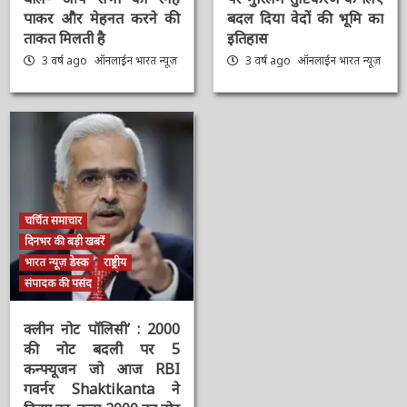
: सरकार के 9 साल पूरे होने
प्रतीक ‘सेंगोल’, संविधान में
पर PM Modi का ट्वीट,
श्रीराम-श्रीकृष्ण विराजमान,
बोले- आप सभी का स्नेह
पर मुस्लिम तुष्टिकरण के
पाकर और मेहनत करने की
लिए बदल दिया वेदों की भूमि
ताकत मिलती है
का इतिहास
3 वर्ष ago
ऑनलाईन भारत
3 वर्ष ago
ऑनलाईन भारत
न्यूज़
न्यूज़
चर्चित समाचार
दिनभर की बड़ी खबरें
भारत न्यूज़ डेस्क
राष्ट्रीय
संपादक की पसंद
क्लीन नोट पॉलिसी’ : 2000
की नोट बदली पर 5