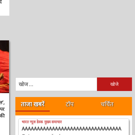
निम्न
को
खोजें:
ताजा खबरें
टॉप
चर्चित
,
र
ी
भारत न्यूज़ डेस्क
मुख्य समाचार
AAAAAAAAAAAAAAAAAAAAAAAAAAAAAAAAA
2 सप्ताह ago
ऑनलाईन भारत न्यूज़