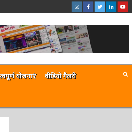
इंस्टाग्राम
फेसबुक
ट्विटर
ऑनलाईन
यू-
–
–
–
भारत
ट्यूब
ऑनलाईन
ऑनलाईन
ऑनलाईन
न्यूज़
–
भारत
भारत
भारत
ऑनला
न्यूज़
न्यूज़
न्यूज़
भारत
न्यूज़
है
त्वपूर्ण योजनाएं
वीडियो गैलरी