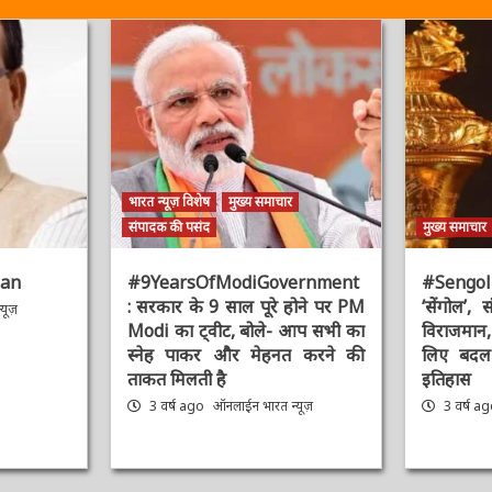
भारत न्यूज़ विशेष
मुख्य समाचार
संपादक की पसंद
मुख्य समाचार
an
#9YearsOfModiGovernment
#Sengol : 
: सरकार के 9 साल पूरे होने पर PM
‘सेंगोल’, संव
ूज़
Modi का ट्वीट, बोले- आप सभी का
विराजमान, प
स्नेह पाकर और मेहनत करने की
लिए बदल द
ताकत मिलती है
इतिहास
3 वर्ष ago
ऑनलाईन भारत न्यूज़
3 वर्ष ag