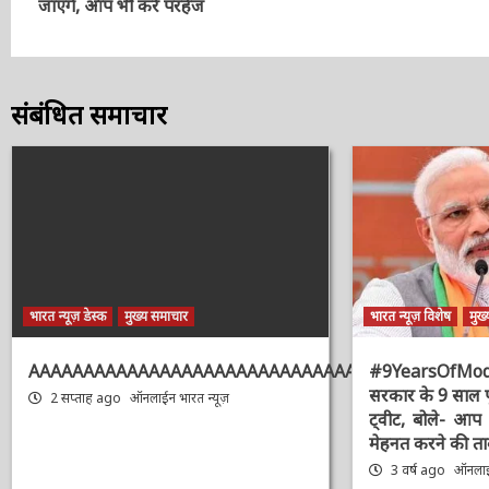
संबंधित समाचार
भारत न्यूज़ डेस्क
मुख्य समाचार
भारत न्यूज़ विशेष
मुख्
AAAAAAAAAAAAAAAAAAAAAAAAAAAAAAAAA
#9YearsOfMo
सरकार के 9 साल 
2 सप्ताह ago
ऑनलाईन भारत न्यूज़
का ट्वीट, बोले-
और मेहनत करने क
3 वर्ष ago
ऑनलाईन