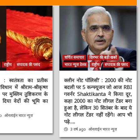
चर्चित समाचार
दिनभर की बड़ी खबरें
राष्ट्रीय
संपादक की पसंद
भारत न्यूज़ डेस्क
राष्ट्रीय
संपादक की पसंद
स्वतंत्रता का प्रतीक
क्लीन नोट पॉलिसी’ : 2000 की नोट
िधान में श्रीराम-श्रीकृष्ण
बदली पर 5 कन्फ्यूजन जो आज RBI
र मुस्लिम तुष्टिकरण के
गवर्नर Shaktikanta ने किया दूर,
िया वेदों की भूमि का
कहा 2000 का नोट लीगल टेंडर बना
हुआ है, लेकिन 30 सितंबर के बाद ये
नोट लीगल टेंडर नहीं रहेंगे। आप भी
o
ऑनलाईन भारत न्यूज़
पढ़े…..
3 वर्ष ago
ऑनलाईन भारत न्यूज़