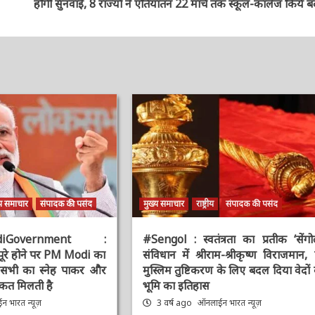
य समाचार
संपादक की पसंद
मुख्य समाचार
राष्ट्रीय
संपादक की पसंद
diGovernment :
#Sengol : स्वतंत्रता का प्रतीक ‘सेंगोल’
पूरे होने पर PM Modi
संविधान में श्रीराम-श्रीकृष्ण विराजमान, प
 आप सभी का स्नेह पाकर
मुस्लिम तुष्टिकरण के लिए बदल दिया वेदों क
ी ताकत मिलती है
भूमि का इतिहास
 भारत न्यूज़
3 वर्ष ago
ऑनलाईन भारत न्यूज़