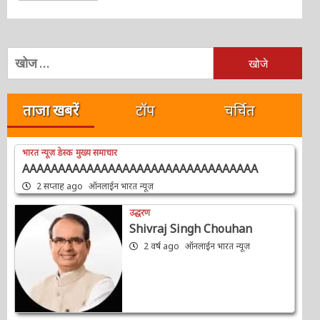
निम्न
को
खोजें:
ताजा खबरें
टॉप
चर्चित
भारत न्यूज़ डेस्क
मुख्य समाचार
AAAAAAAAAAAAAAAAAAAAAAAAAAAAAAAAA
2 सप्ताह ago
ऑनलाईन भारत न्यूज़
उद्धरण
Shivraj Singh Chouhan
2 वर्ष ago
ऑनलाईन भारत न्यूज़