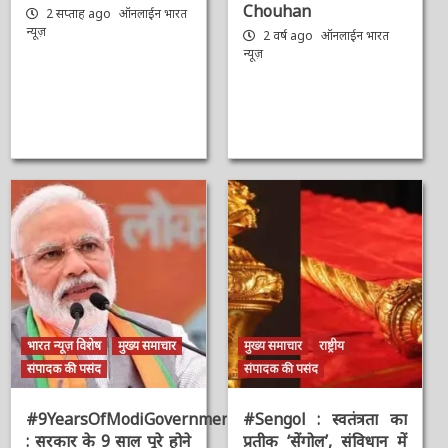
Chouhan
2 सप्ताह ago
ऑनलाईन भारत
न्यूज़
2 वर्ष ago
ऑनलाईन भारत
न्यूज़
भारत न्यूज़ विशेष
मुख्य समाचार
मुख्य समाचार
राष्ट्रीय
संपादक की पसंद
संपादक की पसंद
#9YearsOfModiGovernment
#Sengol : स्वतंत्रता का
: सरकार के 9 साल पूरे होने
प्रतीक ‘सेंगोल’, संविधान में