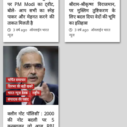
पर PM Modi का ट्वीट,
श्रीराम-श्रीकृष्ण विराजमान,
बोले- आप सभी का स्नेह
पर मुस्लिम तुष्टिकरण के
पाकर और मेहनत करने की
लिए बदल दिया वेदों की भूमि
ताकत मिलती है
का इतिहास
3 वर्ष ago
ऑनलाईन भारत
3 वर्ष ago
ऑनलाईन भारत
न्यूज़
न्यूज़
चर्चित समाचार
दिनभर की बड़ी खबरें
भारत न्यूज़ डेस्क
राष्ट्रीय
संपादक की पसंद
क्लीन नोट पॉलिसी’ : 2000
की नोट बदली पर 5
कन्फ्यूजन जो आज RBI