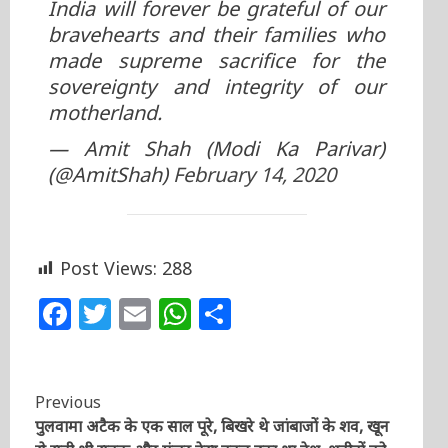
India will forever be grateful of our
bravehearts and their families who
made supreme sacrifice for the
sovereignty and integrity of our
motherland.
— Amit Shah (Modi Ka Parivar)
(@AmitShah)
February 14, 2020
Post Views:
288
Facebook
Twitter
Email
WhatsApp
Share
Continue
Previous
पुलवामा अटैक के एक साल पूरे, बिखरे थे जांबाजों के शव, खून
Reading