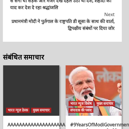
से सनी थी सड़क और मंजर देख दहल उठा था देश, शहीदों को
याद कर देश दे रहा श्रद्धांजलि
Next
प्रधानमंत्री मोदी ने पुर्तगाल के राष्ट्रपति डी सूसा के साथ की वार्ता,
द्विपक्षीय संबंधों पर दिया जोर
संबंधित समाचार
भारत न्यूज़ विशेष
मुख्य समाचार
भारत न्यूज़ डेस्क
मुख्य समाचार
संपादक की पसंद
AAAAAAAAAAAAAAAAAAAAAAAAAAAAAAAAA
#9YearsOfModiGovernmen