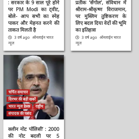
: सरकार के 9 साल पूरे होने
प्रतीक ‘सेंगोल’, संविधान में
पर PM Modi का ट्वीट,
श्रीराम-श्रीकृष्ण विराजमान,
बोले- आप सभी का स्नेह
पर मुस्लिम तुष्टिकरण के
पाकर और मेहनत करने की
लिए बदल दिया वेदों की भूमि
ताकत मिलती है
का इतिहास
3 वर्ष ago
ऑनलाईन भारत
3 वर्ष ago
ऑनलाईन भारत
न्यूज़
न्यूज़
चर्चित समाचार
दिनभर की बड़ी खबरें
भारत न्यूज़ डेस्क
राष्ट्रीय
संपादक की पसंद
क्लीन नोट पॉलिसी’ : 2000
की नोट बदली पर 5