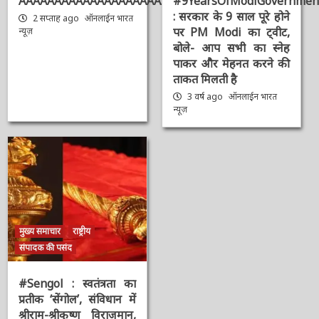
AAAAAAAAAAAAAAAAAAAAAAAAAAAAAAAAA
#9YearsOfModiGovernmen
: सरकार के 9 साल पूरे होने
2 सप्ताह ago
ऑनलाईन भारत
पर PM Modi का ट्वीट,
न्यूज़
बोले- आप सभी का स्नेह
पाकर और मेहनत करने की
ताकत मिलती है
3 वर्ष ago
ऑनलाईन भारत
न्यूज़
मुख्य समाचार
राष्ट्रीय
संपादक की पसंद
#Sengol : स्वतंत्रता का
प्रतीक ‘सेंगोल’, संविधान में
श्रीराम-श्रीकृष्ण विराजमान,