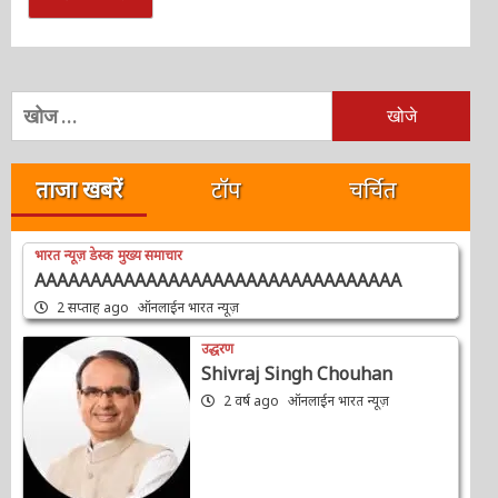
निम्न
को
खोजें:
ताजा खबरें
टॉप
चर्चित
भारत न्यूज़ डेस्क
मुख्य समाचार
AAAAAAAAAAAAAAAAAAAAAAAAAAAAAAAAA
2 सप्ताह ago
ऑनलाईन भारत न्यूज़
उद्धरण
Shivraj Singh Chouhan
2 वर्ष ago
ऑनलाईन भारत न्यूज़