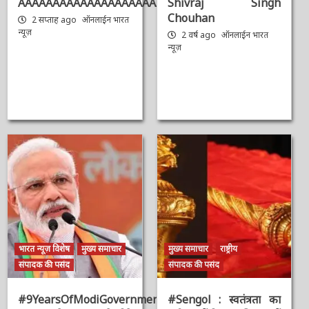
AAAAAAAAAAAAAAAAAAAAAAAAAAAAAAAAA
Shivraj Singh
Chouhan
2 सप्ताह ago
ऑनलाईन भारत
न्यूज़
2 वर्ष ago
ऑनलाईन भारत
न्यूज़
भारत न्यूज़ विशेष
मुख्य समाचार
मुख्य समाचार
राष्ट्रीय
संपादक की पसंद
संपादक की पसंद
#9YearsOfModiGovernment
#Sengol : स्वतंत्रता का