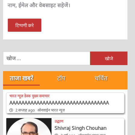
नाम, ईमेल और वेबसाइट सहेजें।
निम्न
को
खोजें:
ताजा खबरें
टॉप
चर्चित
भारत न्यूज़ डेस्क
मुख्य समाचार
AAAAAAAAAAAAAAAAAAAAAAAAAAAAAAAAA
2 सप्ताह ago
ऑनलाईन भारत न्यूज़
उद्धरण
Shivraj Singh Chouhan