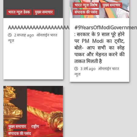
भारत न्यूज़ विशेष
मुख्य समाचार
भारत न्यूज़ डेस्क
मुख्य समाचार
संपादक की पसंद
AAAAAAAAAAAAAAAAAAAAAAAAAAAAAAAAA
#9YearsOfModiGovernmen
: सरकार के 9 साल पूरे होने
2 सप्ताह ago
ऑनलाईन भारत
पर PM Modi का ट्वीट,
न्यूज़
बोले- आप सभी का स्नेह
पाकर और मेहनत करने की
ताकत मिलती है
3 वर्ष ago
ऑनलाईन भारत
न्यूज़
मुख्य समाचार
राष्ट्रीय
संपादक की पसंद