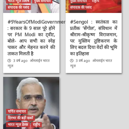
भारत न्यूज़ विशेष
मुख्य समाचार
मुख्य समाचार
राष्ट्रीय
संपादक की पसंद
संपादक की पसंद
#9YearsOfModiGovernment
#Sengol : स्वतंत्रता का
: सरकार के 9 साल पूरे होने
प्रतीक ‘सेंगोल’, संविधान में
पर PM Modi का ट्वीट,
श्रीराम-श्रीकृष्ण विराजमान,
बोले- आप सभी का स्नेह
पर मुस्लिम तुष्टिकरण के
पाकर और मेहनत करने की
लिए बदल दिया वेदों की भूमि
ताकत मिलती है
का इतिहास
3 वर्ष ago
ऑनलाईन भारत
3 वर्ष ago
ऑनलाईन भारत
न्यूज़
न्यूज़
चर्चित समाचार
दिनभर की बड़ी खबरें
भारत न्यूज़ डेस्क
राष्ट्रीय