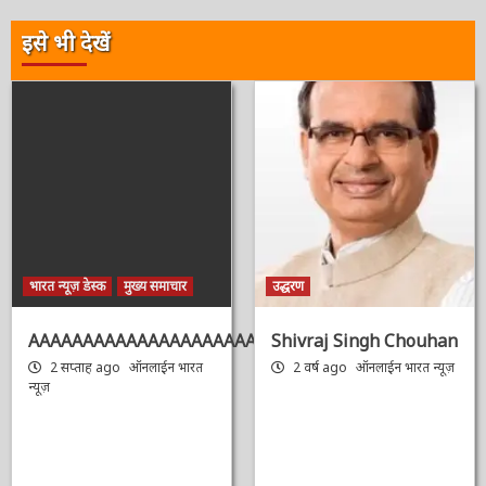
इसे भी देखें
भारत न्यूज़ डेस्क
मुख्य समाचार
उद्धरण
AAAAAAAAAAAAAAAAAAAAAAAAAAAAAAAAA
Shivraj Singh
Chouhan
2 सप्ताह ago
ऑनलाईन भारत