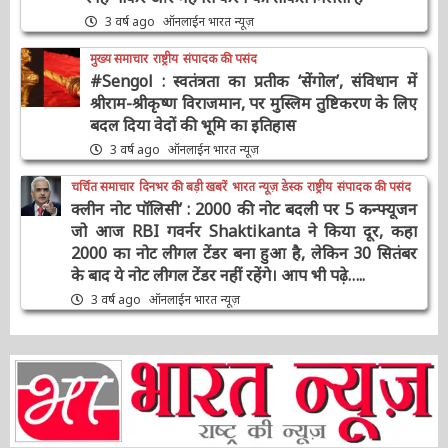
#9YearsOfModiGovernment : सरकार के 9
साल पूरे होने पर PM Modi का ट्वीट, बोले- आप सभी
का स्नेह पाकर और मेहनत करने की ताकत मिलती है
3 वर्ष ago
ऑनलाईन भारत न्यूज़
मुख्य समाचार
राष्ट्रीय
संपादक की पसंद
#Sengol : स्वतंत्रता का प्रतीक ‘सेंगोल’, संविधान में
श्रीराम-श्रीकृष्ण विराजमान, पर मुस्लिम तुष्टिकरण के
लिए बदल दिया वेदों की भूमि का इतिहास
3 वर्ष ago
ऑनलाईन भारत न्यूज़
चर्चित समाचार
दिनभर की बड़ी खबरें
भारत न्यूज़ डेस्क
राष्ट्रीय
संपादक की पसंद
क्लीन नोट पॉलिसी’ : 2000 की नोट बदली पर 5
कन्फ्यूजन जो आज RBI गवर्नर Shaktikanta ने किया
दूर, कहा 2000 का नोट लीगल टेंडर बना हुआ है, लेकिन
30 सितंबर के बाद ये नोट लीगल टेंडर नहीं रहेंगे। आप भी
पढ़े…..
3 वर्ष ago
ऑनलाईन भारत न्यूज़