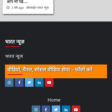
किया दूर, कहा 2000 का
नोट लीगल टेंडर बना हुआ है,
लेकिन 30 सितंबर के बाद ये
नोट लीगल टेंडर नहीं रहेंगे।
आप भी पढ़े…..
3 वर्ष ago
ऑनलाईन भारत
न्यूज़
भारत न्यूज़
भारत न्यूज़
वीडियो, चैनल, सोशल मीडिया शेयर – फॉलो करें