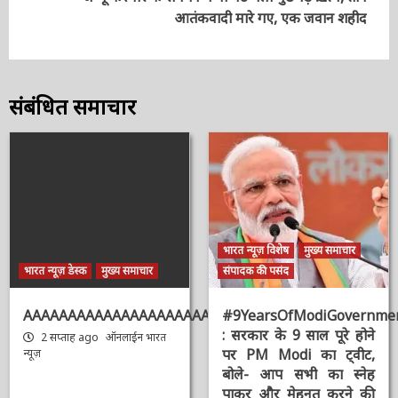
Next
जम्मू कश्मीर के रामबन में नौ घंटे चली मुठभेड़ ख़त्म, तीन
आतंकवादी मारे गए, एक जवान शहीद
संबंधित समाचार
भारत न्यूज़ विशेष
मुख्य समाचार
भारत न्यूज़ डेस्क
मुख्य समाचार
संपादक की पसंद
AAAAAAAAAAAAAAAAAAAAAAAAAAAAAAAAA
#9YearsOfModiGovernmen
: सरकार के 9 साल पूरे होने
2 सप्ताह ago
ऑनलाईन भारत
पर PM Modi का ट्वीट,
न्यूज़