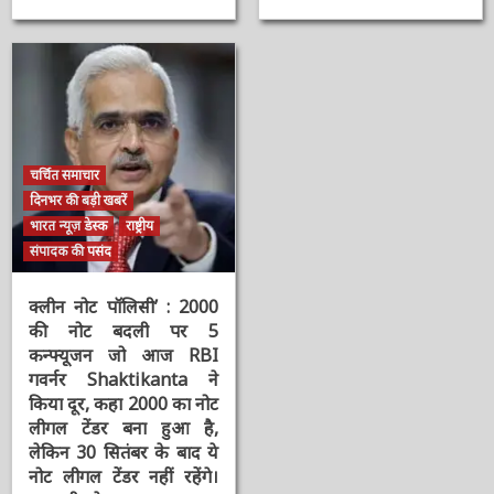
बोले- आप सभी का स्नेह
पर मुस्लिम तुष्टिकरण के
पाकर और मेहनत करने की
लिए बदल दिया वेदों की भूमि
ताकत मिलती है
का इतिहास
3 वर्ष ago
ऑनलाईन भारत
3 वर्ष ago
ऑनलाईन भारत
न्यूज़
न्यूज़
चर्चित समाचार
दिनभर की बड़ी खबरें
भारत न्यूज़ डेस्क
राष्ट्रीय
संपादक की पसंद
क्लीन नोट पॉलिसी’ : 2000
की नोट बदली पर 5
कन्फ्यूजन जो आज RBI
गवर्नर Shaktikanta ने