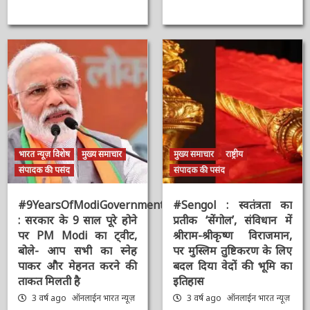
न्यूज़
2 वर्ष ago
ऑनलाईन भारत
न्यूज़
भारत न्यूज़ विशेष
मुख्य समाचार
मुख्य समाचार
राष्ट्रीय
संपादक की पसंद
संपादक की पसंद
#9YearsOfModiGovernment
#Sengol : स्वतंत्रता का
: सरकार के 9 साल पूरे होने
प्रतीक ‘सेंगोल’, संविधान में
पर PM Modi का ट्वीट,
श्रीराम-श्रीकृष्ण विराजमान,