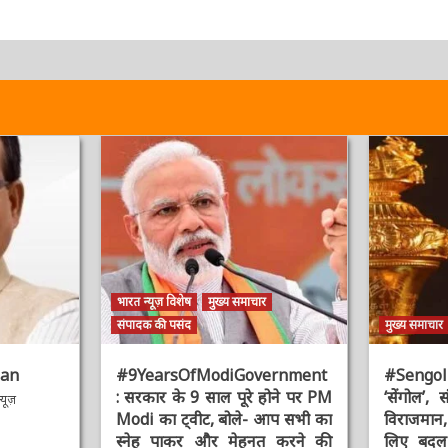
भारत न्यूज़ विशेष
मुख्य समाचार
संपादक की पसंद
मुख्य समाचार
an
#9YearsOfModiGovernment
#Sengol : 
: सरकार के 9 साल पूरे होने पर PM
‘सेंगोल’, संव
ूज़
Modi का ट्वीट, बोले- आप सभी का
विराजमान, प
स्नेह पाकर और मेहनत करने की
लिए बदल द