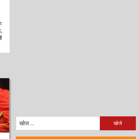
निम्न
को
खोजें:
ताजा खबरें
टॉप
चर्चित