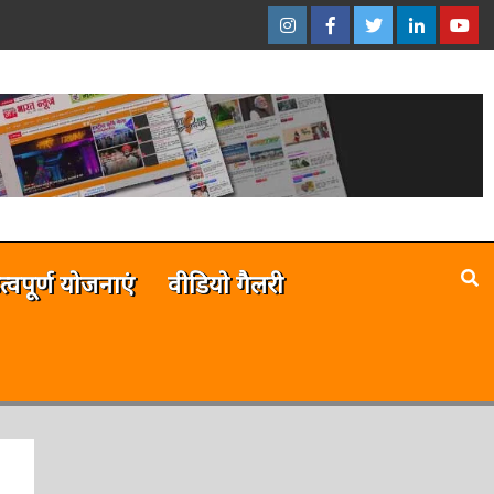
इंस्टाग्राम
फेसबुक
ट्विटर
ऑनलाईन
यू-
–
–
–
भारत
ट्यूब
ऑनलाईन
ऑनलाईन
ऑनलाईन
न्यूज़
–
भारत
भारत
भारत
ऑनला
न्यूज़
न्यूज़
न्यूज़
भारत
न्यूज़
है
त्वपूर्ण योजनाएं
वीडियो गैलरी