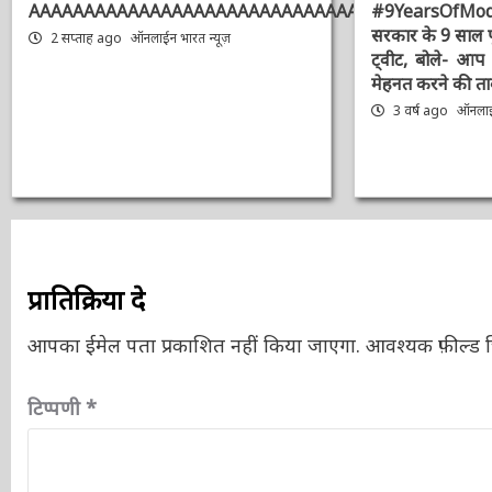
AAAAAAAAAAAAAAAAAAAAAAAAAAAAAAAAA
#9YearsOfMo
सरकार के 9 साल 
2 सप्ताह ago
ऑनलाईन भारत न्यूज़
का ट्वीट, बोले-
और मेहनत करने क
3 वर्ष ago
ऑनलाईन
प्रातिक्रिया दे
आपका ईमेल पता प्रकाशित नहीं किया जाएगा.
आवश्यक फ़ील्ड चि
टिप्पणी
*